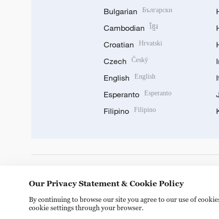
Bulgarian
Български
Cambodian
ខ្មែរ
Croatian
Hrvatski
Czech
Český
English
English
Esperanto
Esperanto
Filipino
Filipino
DOWNLOAD OUR APP
Our Privacy Statement & Cookie Policy
By continuing to browse our site you agree to our use of cooki
cookie settings through your browser.