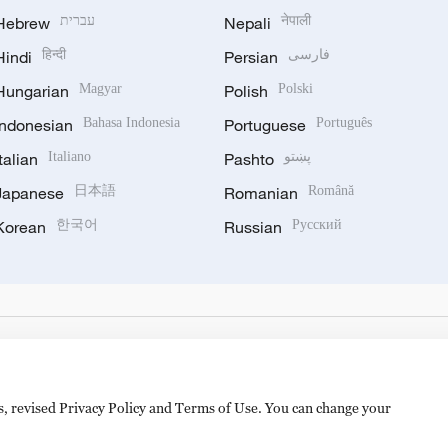
Hebrew
עברית
Nepali
नेपाली
Hindi
हिन्दी
Persian
فارسی
Hungarian
Magyar
Polish
Polski
Indonesian
Bahasa Indonesia
Portuguese
Português
Italian
Italiano
Pashto
پښتو
Japanese
日本語
Romanian
Română
Korean
한국어
Russian
Русский
es, revised Privacy Policy and Terms of Use. You can change your