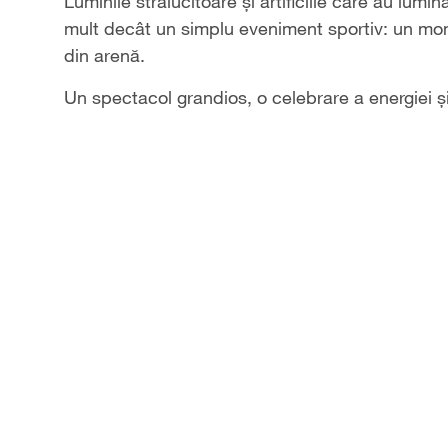
Video
Luminile strălucitoare și artificiile care au lum
mult decât un simplu eveniment sportiv: un mom
din arenă.
Un spectacol grandios, o celebrare a energiei ș