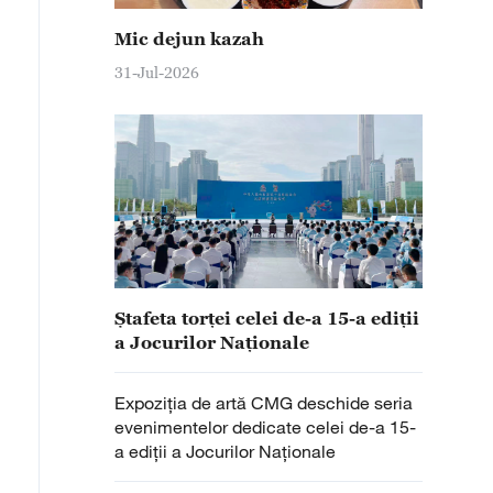
Mic dejun kazah
31-Jul-2026
Ștafeta torței celei de-a 15-a ediții
a Jocurilor Naționale
Expoziția de artă CMG deschide seria
evenimentelor dedicate celei de-a 15-
a ediții a Jocurilor Naționale