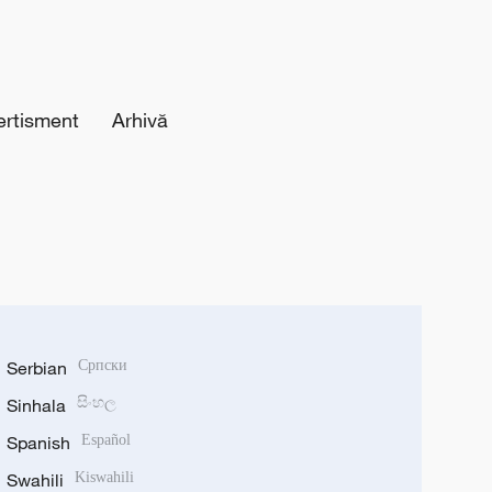
ertisment
Arhivă
Serbian
Српски
Sinhala
සිංහල
Spanish
Español
Swahili
Kiswahili