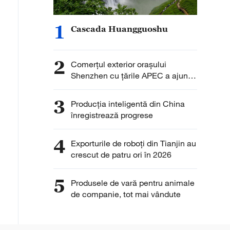
1
Cascada Huangguoshu
2
Comerțul exterior orașului
Shenzhen cu țările APEC a ajuns
la 1,98 trilioane yuani
3
Producția inteligentă din China
înregistrează progrese
4
Exporturile de roboți din Tianjin au
crescut de patru ori în 2026
5
Produsele de vară pentru animale
de companie, tot mai vândute