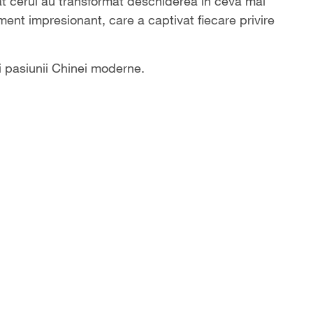
inat cerul au transformat deschiderea în ceva mai
ent impresionant, care a captivat fiecare privire
i pasiunii Chinei moderne.