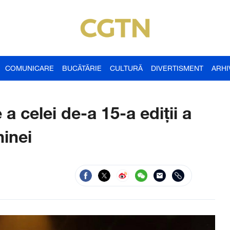
COMUNICARE
BUCĂTĂRIE
CULTURĂ
DIVERTISMENT
ARHI
 celei de-a 15-a ediții a
hinei