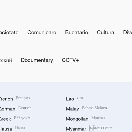
cietate
Comunicare
Bucătărie
Cultură
Div
сский
Documentary
CCTV+
French
Français
Lao
ລາວ
German
Deutsch
Malay
Bahasa Melayu
Greek
Ελληνικά
Mongolian
Монгол
Hausa
Hausa
Myanmar
မြန်မာဘာသာ