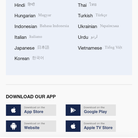
हिन्दी
ไทย
Hindi
Thai
Magyar
Türkçe
Hungarian
Turkish
Bahasa Indonesia
Українська
Indonesian
Ukrainian
Italiano
اردو
Italian
Urdu
日本語
Tiếng Việt
Japanese
Vietnamese
한국어
Korean
DOWNLOAD OUR APP