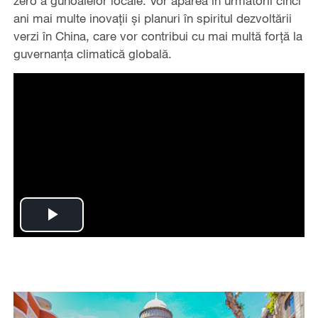
zero a gunoaielor locale. Vor apărea în următorii cinci
ani mai multe inovații și planuri în spiritul dezvoltării
verzi în China, care vor contribui cu mai multă forță la
guvernanța climatică globală.
Play
Video