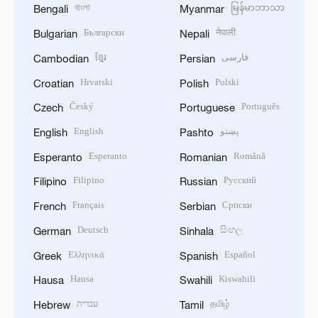
বাংলা
မြန်မာဘာသာ
Bengali
Myanmar
Български
नेपाली
Bulgarian
Nepali
ខ្មែរ
فارسی
Cambodian
Persian
Hrvatski
Polski
Croatian
Polish
Český
Português
Czech
Portuguese
English
پښتو
English
Pashto
Esperanto
Română
Esperanto
Romanian
Filipino
Русский
Filipino
Russian
Français
Српски
French
Serbian
Deutsch
සිංහල
German
Sinhala
Ελληνικά
Español
Greek
Spanish
Hausa
Kiswahili
Hausa
Swahili
עברית
தமிழ்
Hebrew
Tamil