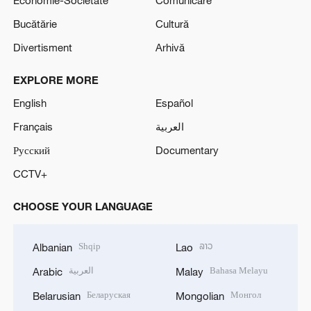
Economie-Societate
Comunicare
Bucătărie
Cultură
Divertisment
Arhivă
EXPLORE MORE
English
Español
Français
العربية
Русский
Documentary
CCTV+
CHOOSE YOUR LANGUAGE
Shqip
ລາວ
Albanian
Lao
العربية
Bahasa Melayu
Arabic
Malay
Беларуская
Монгол
Belarusian
Mongolian