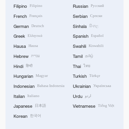
Filipino
Русский
Filipino
Russian
Français
Српски
French
Serbian
Deutsch
සිංහල
German
Sinhala
Ελληνικά
Español
Greek
Spanish
Hausa
Kiswahili
Hausa
Swahili
עברית
தமிழ்
Hebrew
Tamil
हिन्दी
ไทย
Hindi
Thai
Magyar
Türkçe
Hungarian
Turkish
Bahasa Indonesia
Українська
Indonesian
Ukrainian
Italiano
اردو
Italian
Urdu
日本語
Tiếng Việt
Japanese
Vietnamese
한국어
Korean