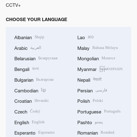
CCTV+
CHOOSE YOUR LANGUAGE
Shqip
ລາວ
Albanian
Lao
العربية
Bahasa Melayu
Arabic
Malay
Беларуская
Монгол
Belarusian
Mongolian
বাংলা
မြန်မာဘာသာ
Bengali
Myanmar
Български
नेपाली
Bulgarian
Nepali
ខ្មែរ
فارسی
Cambodian
Persian
Hrvatski
Polski
Croatian
Polish
Český
Português
Czech
Portuguese
English
پښتو
English
Pashto
Esperanto
Română
Esperanto
Romanian