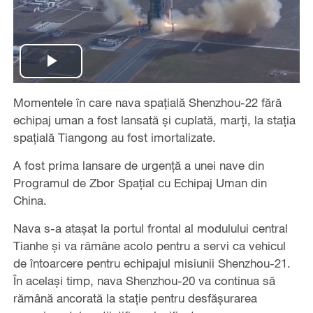
Play
Momentele în care nava spațială Shenzhou-22 fără
Video
echipaj uman a fost lansată și cuplată, marți, la stația
spațială Tiangong au fost imortalizate.
A fost prima lansare de urgență a unei nave din
Programul de Zbor Spațial cu Echipaj Uman din
China.
Nava s-a atașat la portul frontal al modulului central
Tianhe și va rămâne acolo pentru a servi ca vehicul
de întoarcere pentru echipajul misiunii Shenzhou-21.
În același timp, nava Shenzhou-20 va continua să
rămână ancorată la stație pentru desfășurarea