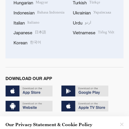
Magyar
Türkçe
Hungarian
Turkish
Bahasa Indonesia
Українська
Indonesian
Ukrainian
Italiano
اردو
Italian
Urdu
日本語
Tiếng Việt
Japanese
Vietnamese
한국어
Korean
DOWNLOAD OUR APP
Copyright © 2024 CGTN.
Our Privacy Statement & Cookie Policy