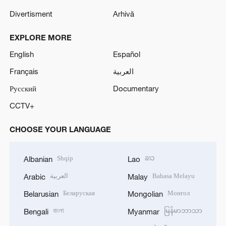
Divertisment
Arhivă
EXPLORE MORE
English
Español
Français
العربية
Русский
Documentary
CCTV+
CHOOSE YOUR LANGUAGE
Shqip
ລາວ
Albanian
Lao
العربية
Bahasa Melayu
Arabic
Malay
Беларуская
Монгол
Belarusian
Mongolian
বাংলা
မြန်မာဘာသာ
Bengali
Myanmar