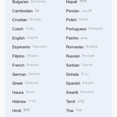
Български
नेपाली
Bulgarian
Nepali
ខ្មែរ
فارسی
Cambodian
Persian
Hrvatski
Polski
Croatian
Polish
Český
Português
Czech
Portuguese
English
پښتو
English
Pashto
Esperanto
Română
Esperanto
Romanian
Filipino
Русский
Filipino
Russian
Français
Српски
French
Serbian
Deutsch
සිංහල
German
Sinhala
Ελληνικά
Español
Greek
Spanish
Hausa
Kiswahili
Hausa
Swahili
עברית
தமிழ்
Hebrew
Tamil
हिन्दी
ไทย
Hindi
Thai