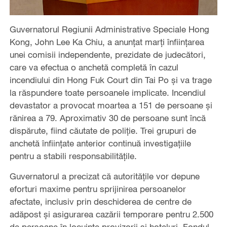
Guvernatorul Regiunii Administrative Speciale Hong
Kong, John Lee Ka Chiu, a anunțat marți înființarea
unei comisii independente, prezidate de judecători,
care va efectua o anchetă completă în cazul
incendiului din Hong Fuk Court din Tai Po și va trage
la răspundere toate persoanele implicate. Incendiul
devastator a provocat moartea a 151 de persoane și
rănirea a 79. Aproximativ 30 de persoane sunt încă
dispărute, fiind căutate de poliție. Trei grupuri de
anchetă înființate anterior continuă investigațiile
pentru a stabili responsabilitățile.
Guvernatorul a precizat că autoritățile vor depune
eforturi maxime pentru sprijinirea persoanelor
afectate, inclusiv prin deschiderea de centre de
adăpost și asigurarea cazării temporare pentru 2.500
de persoane în locuințe provizorii și hoteluri. Fondul