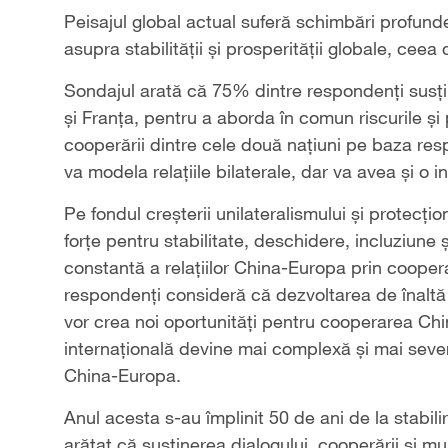
Peisajul global actual suferă schimbări profunde,
asupra stabilității și prosperității globale, ceea
Sondajul arată că 75% dintre respondenți susț
și Franța, pentru a aborda în comun riscurile ș
cooperării dintre cele două națiuni pe baza respe
va modela relațiile bilaterale, dar va avea și o i
Pe fondul creșterii unilateralismului și protecți
forțe pentru stabilitate, deschidere, incluziune
constantă a relațiilor China-Europa prin coope
respondenți consideră că dezvoltarea de înaltă 
vor crea noi oportunități pentru cooperarea Ch
internațională devine mai complexă și mai sever
China-Europa.
Anul acesta s-au împlinit 50 de ani de la stabil
arătat că susținerea dialogului, cooperării și mu