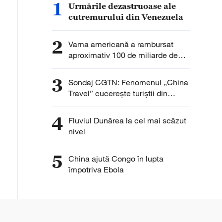
1
Urmările dezastruoase ale
cutremurului din Venezuela
2
Vama americană a rambursat
aproximativ 100 de miliarde de
dolari din taxele vamale colectate
anterior
3
Sondaj CGTN: Fenomenul „China
Travel” cucerește turiștii din
întreaga lume. Peste 90% dintre
respondenți remarcă interesul în
4
Fluviul Dunărea la cel mai scăzut
creștere pentru China
nivel
5
China ajută Congo în lupta
împotriva Ebola