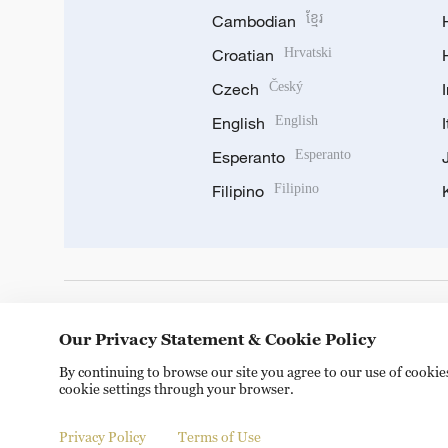
Cambodian
ខ្មែរ
Croatian
Hrvatski
Czech
Český
English
English
Esperanto
Esperanto
Filipino
Filipino
DOWNLOAD OUR APP
Our Privacy Statement & Cookie Policy
By continuing to browse our site you agree to our use of cooki
cookie settings through your browser.
Privacy Policy
Terms of Use
Copyright © 2024 CGTN.
京ICP备20000184号
京公网安