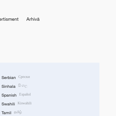
ertisment
Arhivă
Serbian
Српски
Sinhala
සිංහල
Spanish
Español
Swahili
Kiswahili
Tamil
தமிழ்