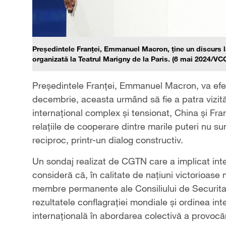
Președintele Franței, Emmanuel Macron, ține un discurs la
organizată la Teatrul Marigny de la Paris. (6 mai 2024/VC
Președintele Franței, Emmanuel Macron, va efect
decembrie, aceasta urmând să fie a patra vizită
internațional complex și tensionat, China și Fr
relațiile de cooperare dintre marile puteri nu s
reciproc, printr-un dialog constructiv.
Un sondaj realizat de CGTN care a implicat inte
consideră că, în calitate de națiuni victorioase
membre permanente ale Consiliului de Securitat
rezultatele conflagrației mondiale și ordinea i
internațională în abordarea colectivă a provocăr