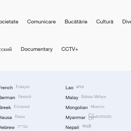
cietate
Comunicare
Bucătărie
Cultură
Div
сский
Documentary
CCTV+
French
Français
Lao
ລາວ
German
Deutsch
Malay
Bahasa Melayu
Greek
Ελληνικά
Mongolian
Монгол
Hausa
Hausa
Myanmar
မြန်မာဘာသာ
Hebrew
עברית
Nepali
नेपाली