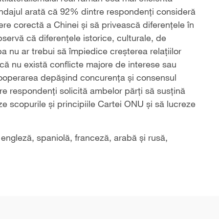
ndajul arată că 92% dintre respondenți consideră
ere corectă a Chinei și să privească diferențele în
servă că diferențele istorice, culturale, de
a nu ar trebui să împiedice creșterea relațiilor
ă nu există conflicte majore de interese sau
, cooperarea depășind concurența și consensul
re respondenți solicită ambelor părți să susțină
e scopurile și principiile Cartei ONU și să lucreze
engleză, spaniolă, franceză, arabă și rusă,