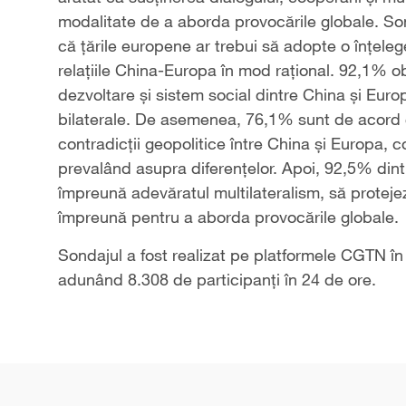
modalitate de a aborda provocările globale. So
că țările europene ar trebui să adopte o înțeleg
relațiile China-Europa în mod rațional. 92,1% ob
dezvoltare și sistem social dintre China și Europ
bilaterale. De asemenea, 76,1% sunt de acord c
contradicții geopolitice între China și Europa
prevalând asupra diferențelor. Apoi, 92,5% dint
împreună adevăratul multilateralism, să protejez
împreună pentru a aborda provocările globale.
Sondajul a fost realizat pe platformele CGTN în 
adunând 8.308 de participanți în 24 de ore.