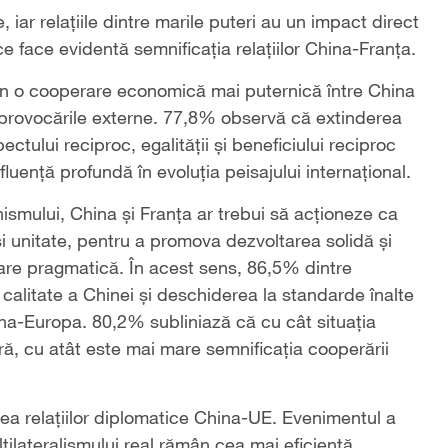
 iar relațiile dintre marile puteri au un impact direct
 ce face evidentă semnificația relațiilor China-Franța.
in o cooperare economică mai puternică între China
i provocările externe. 77,8% observă că extinderea
ctului reciproc, egalității și beneficiului reciproc
nfluență profundă în evoluția peisajului internațional.
onismului, China și Franța ar trebui să acționeze ca
 și unitate, pentru a promova dezvoltarea solidă și
rare pragmatică. În acest sens, 86,5% dintre
calitate a Chinei și deschiderea la standarde înalte
ina-Europa. 80,2% subliniază că cu cât situația
ă, cu atât este mai mare semnificația cooperării
irea relațiilor diplomatice China-UE. Evenimentul a
ltilateralismului real rămân cea mai eficientă