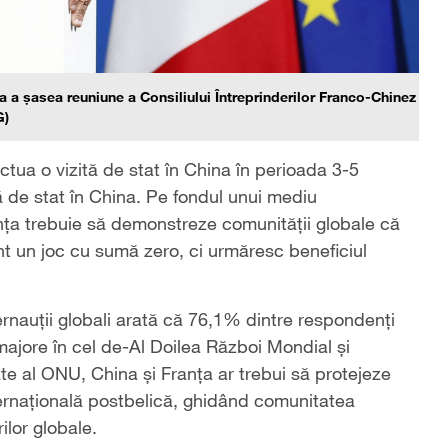
 a șasea reuniune a Consiliului Întreprinderilor Franco-Chinez
G)
ua o vizită de stat în China în perioada 3-5
 de stat în China. Pe fondul unui mediu
anța trebuie să demonstreze comunității globale că
unt un joc cu sumă zero, ci urmăresc beneficiul
rnauții globali arată că 76,1% dintre respondenți
 majore în cel de-Al Doilea Război Mondial și
e al ONU, China și Franța ar trebui să protejeze
nternațională postbelică, ghidând comunitatea
ilor globale.