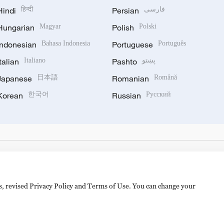
Hindi
हिन्दी
Persian
فارسی
Hungarian
Magyar
Polish
Polski
Indonesian
Bahasa Indonesia
Portuguese
Português
Italian
Italiano
Pashto
پښتو
Japanese
日本語
Romanian
Română
Korean
한국어
Russian
Русский
es, revised Privacy Policy and Terms of Use. You can change your
备 11010502050052号
Disinformation report hotline: 010-8506146