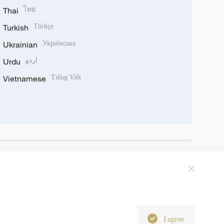
Thai
ไทย
Turkish
Türkçe
Ukrainian
Українська
Urdu
اردو
Vietnamese
Tiếng Việt
I agree
6