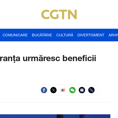
COMUNICARE
BUCĂTĂRIE
CULTURĂ
DIVERTISMENT
ARHI
ranța urmăresc beneficii