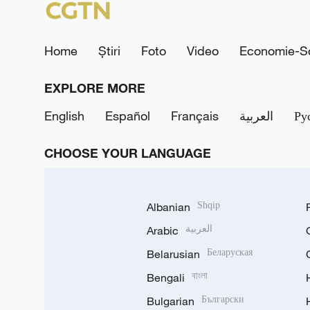
Home
Știri
Foto
Video
Economie-So
EXPLORE MORE
English
Español
Français
العربية
Ру
CHOOSE YOUR LANGUAGE
Albanian
Shqip
Arabic
العربية
Belarusian
Беларуская
Bengali
বাংলা
Bulgarian
Български