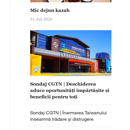
Mic dejun kazah
31-Jul-2026
Sondaj CGTN | Deschiderea
aduce oportunități împărtășite și
beneficii pentru toți
Sondaj CGTN | Înarmarea Taiwanului
înseamnă trădare și distrugere