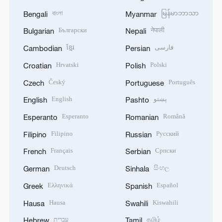
বাংলা
မြန်မာဘာသာ
Bengali
Myanmar
Български
नेपाली
Bulgarian
Nepali
ខ្មែរ
فارسی
Cambodian
Persian
Hrvatski
Polski
Croatian
Polish
Český
Português
Czech
Portuguese
English
پښتو
English
Pashto
Esperanto
Română
Esperanto
Romanian
Filipino
Русский
Filipino
Russian
Français
Српски
French
Serbian
Deutsch
සිංහල
German
Sinhala
Ελληνικά
Español
Greek
Spanish
Hausa
Kiswahili
Hausa
Swahili
עברית
தமிழ்
Hebrew
Tamil