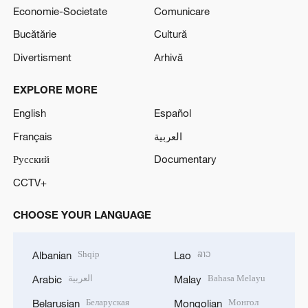
Economie-Societate
Comunicare
Bucătărie
Cultură
Divertisment
Arhivă
EXPLORE MORE
English
Español
Français
العربية
Русский
Documentary
CCTV+
CHOOSE YOUR LANGUAGE
Shqip
ລາວ
Albanian
Lao
العربية
Bahasa Melayu
Arabic
Malay
Беларуская
Монгол
Belarusian
Mongolian