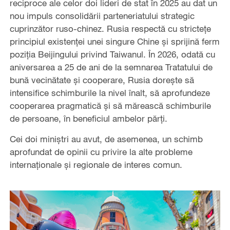
reciproce ale celor doi lideri de stat în 2025 au dat un
nou impuls consolidării parteneriatului strategic
cuprinzător ruso-chinez. Rusia respectă cu strictețe
principiul existenței unei singure Chine și sprijină ferm
poziția Beijingului privind Taiwanul. În 2026, odată cu
aniversarea a 25 de ani de la semnarea Tratatului de
bună vecinătate și cooperare, Rusia dorește să
intensifice schimburile la nivel înalt, să aprofundeze
cooperarea pragmatică și să mărească schimburile
de persoane, în beneficiul ambelor părți.
Cei doi miniștri au avut, de asemenea, un schimb
aprofundat de opinii cu privire la alte probleme
internaționale și regionale de interes comun.