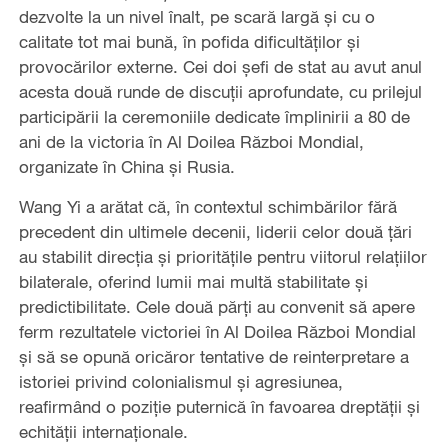
dezvolte la un nivel înalt, pe scară largă și cu o
calitate tot mai bună, în pofida dificultăților și
provocărilor externe. Cei doi șefi de stat au avut anul
acesta două runde de discuții aprofundate, cu prilejul
participării la ceremoniile dedicate împlinirii a 80 de
ani de la victoria în Al Doilea Război Mondial,
organizate în China și Rusia.
Wang Yi a arătat că, în contextul schimbărilor fără
precedent din ultimele decenii, liderii celor două țări
au stabilit direcția și prioritățile pentru viitorul relațiilor
bilaterale, oferind lumii mai multă stabilitate și
predictibilitate. Cele două părți au convenit să apere
ferm rezultatele victoriei în Al Doilea Război Mondial
și să se opună oricăror tentative de reinterpretare a
istoriei privind colonialismul și agresiunea,
reafirmând o poziție puternică în favoarea dreptății și
echității internaționale.