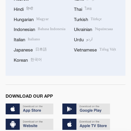
हिन्दी
ไทย
Hindi
Thai
Magyar
Türkçe
Hungarian
Turkish
Bahasa Indonesia
Українська
Indonesian
Ukrainian
Italiano
اردو
Italian
Urdu
日本語
Tiếng Việt
Japanese
Vietnamese
한국어
Korean
DOWNLOAD OUR APP