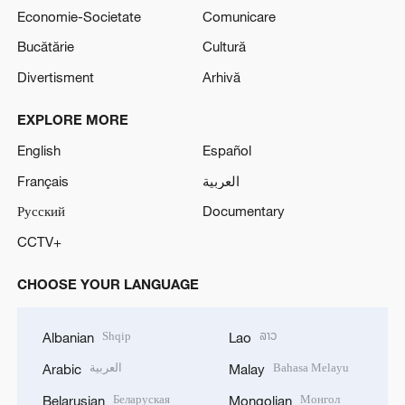
Economie-Societate
Comunicare
Bucătărie
Cultură
Divertisment
Arhivă
EXPLORE MORE
English
Español
Français
العربية
Русский
Documentary
CCTV+
CHOOSE YOUR LANGUAGE
Shqip
ລາວ
Albanian
Lao
العربية
Bahasa Melayu
Arabic
Malay
Беларуская
Монгол
Belarusian
Mongolian