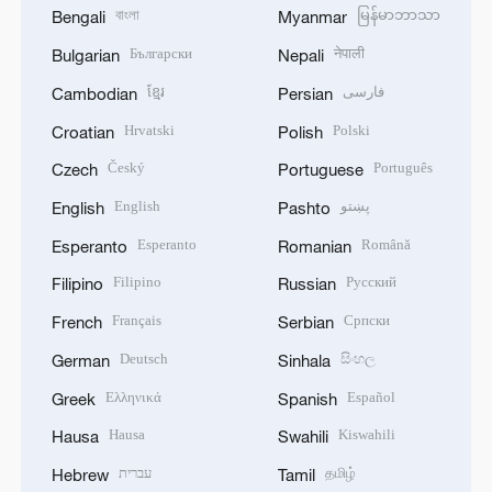
বাংলা
မြန်မာဘာသာ
Bengali
Myanmar
Български
नेपाली
Bulgarian
Nepali
ខ្មែរ
فارسی
Cambodian
Persian
Hrvatski
Polski
Croatian
Polish
Český
Português
Czech
Portuguese
English
پښتو
English
Pashto
Esperanto
Română
Esperanto
Romanian
Filipino
Русский
Filipino
Russian
Français
Српски
French
Serbian
Deutsch
සිංහල
German
Sinhala
Ελληνικά
Español
Greek
Spanish
Hausa
Kiswahili
Hausa
Swahili
עברית
தமிழ்
Hebrew
Tamil