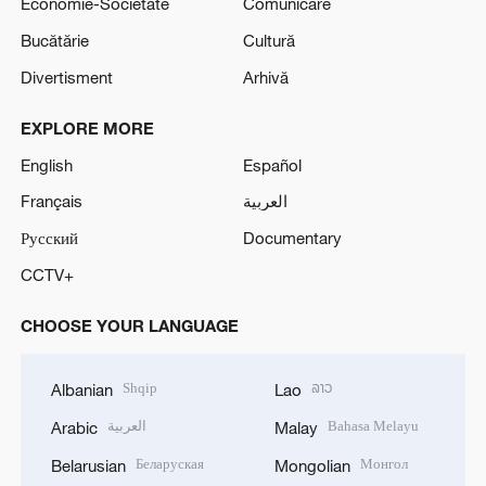
Economie-Societate
Comunicare
Bucătărie
Cultură
Divertisment
Arhivă
EXPLORE MORE
English
Español
Français
العربية
Русский
Documentary
CCTV+
CHOOSE YOUR LANGUAGE
Shqip
ລາວ
Albanian
Lao
العربية
Bahasa Melayu
Arabic
Malay
Беларуская
Монгол
Belarusian
Mongolian