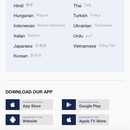
हिन्दी
ไทย
Hindi
Thai
Magyar
Türkçe
Hungarian
Turkish
Bahasa Indonesia
Українська
Indonesian
Ukrainian
Italiano
اردو
Italian
Urdu
日本語
Tiếng Việt
Japanese
Vietnamese
한국어
Korean
DOWNLOAD OUR APP