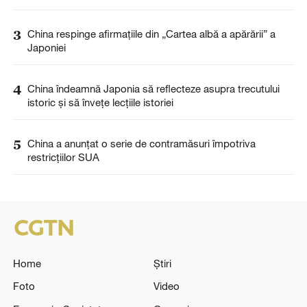
3
China respinge afirmațiile din „Cartea albă a apărării” a
Japoniei
4
China îndeamnă Japonia să reflecteze asupra trecutului
istoric și să învețe lecțiile istoriei
5
China a anunţat o serie de contramăsuri împotriva
restricţiilor SUA
Home
Știri
Foto
Video