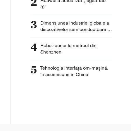
2
Huawei a actualizat „legea Tao
(τ)”
3
Dimensiunea industriei globale a
dispozitivelor semiconductoare ar
atinge 10 trilioane de yuani
4
Robot-curier la metroul din
Shenzhen
5
Tehnologia interfață om-mașină,
în ascensiune în China