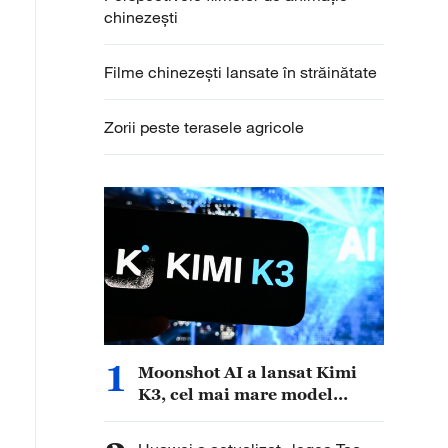
chinezești
Filme chinezești lansate în străinătate
Zorii peste terasele agricole
1
Moonshot AI a lansat Kimi
K3, cel mai mare model
lingvistic open-source din
lume