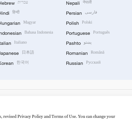
Hebrew
עברית
Nepali
नेपाली
Hindi
हिन्दी
Persian
فارسی
Hungarian
Magyar
Polish
Polski
Indonesian
Bahasa Indonesia
Portuguese
Português
Italian
Italiano
Pashto
پښتو
Japanese
日本語
Romanian
Română
Korean
한국어
Russian
Русский
es, revised Privacy Policy and Terms of Use. You can change your