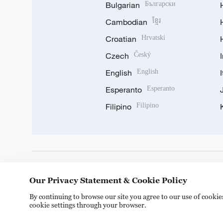
Bulgarian
Български
Cambodian
ខ្មែរ
Croatian
Hrvatski
Czech
Český
English
English
Esperanto
Esperanto
Filipino
Filipino
DOWNLOAD OUR APP
Our Privacy Statement & Cookie Policy
By continuing to browse our site you agree to our use of cooki
cookie settings through your browser.