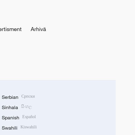
ertisment
Arhivă
Serbian
Српски
Sinhala
සිංහල
Spanish
Español
Swahili
Kiswahili