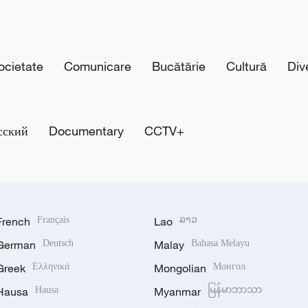
cietate
Comunicare
Bucătărie
Cultură
Div
сский
Documentary
CCTV+
French
Français
Lao
ລາວ
German
Deutsch
Malay
Bahasa Melayu
Greek
Ελληνικά
Mongolian
Монгол
Hausa
Hausa
Myanmar
မြန်မာဘာသာ