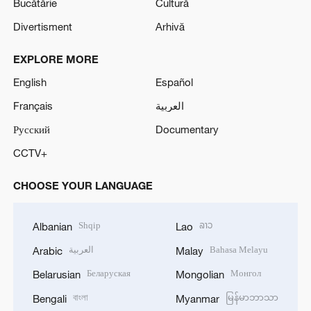
Bucătărie
Cultură
Divertisment
Arhivă
EXPLORE MORE
English
Español
Français
العربية
Русский
Documentary
CCTV+
CHOOSE YOUR LANGUAGE
Shqip
ລາວ
Albanian
Lao
العربية
Bahasa Melayu
Arabic
Malay
Беларуская
Монгол
Belarusian
Mongolian
বাংলা
မြန်မာဘာသာ
Bengali
Myanmar