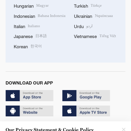
Magyar
Türkçe
Hungarian
Turkish
Bahasa Indonesia
Українська
Indonesian
Ukrainian
Italiano
اردو
Italian
Urdu
日本語
Tiếng Việt
Japanese
Vietnamese
한국어
Korean
DOWNLOAD OUR APP
Copyright © 2024 CGTN.
Our Privacy Statement & Cookie Policy