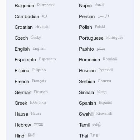
Български
नेपाली
Bulgarian
Nepali
ខ្មែរ
فارسی
Cambodian
Persian
Hrvatski
Polski
Croatian
Polish
Český
Português
Czech
Portuguese
English
پښتو
English
Pashto
Esperanto
Română
Esperanto
Romanian
Filipino
Русский
Filipino
Russian
Français
Српски
French
Serbian
Deutsch
සිංහල
German
Sinhala
Ελληνικά
Español
Greek
Spanish
Hausa
Kiswahili
Hausa
Swahili
עברית
தமிழ்
Hebrew
Tamil
हिन्दी
ไทย
Hindi
Thai