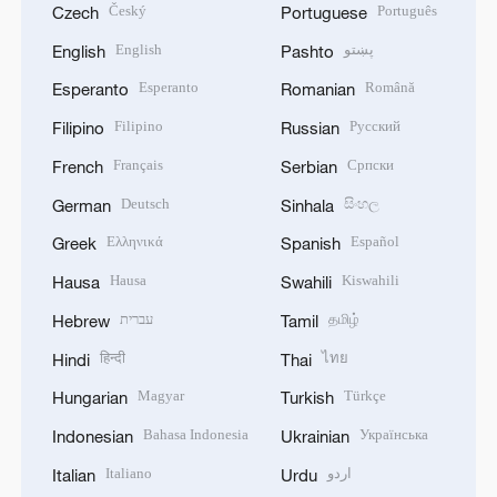
Český
Português
Czech
Portuguese
English
پښتو
English
Pashto
Esperanto
Română
Esperanto
Romanian
Filipino
Русский
Filipino
Russian
Français
Српски
French
Serbian
Deutsch
සිංහල
German
Sinhala
Ελληνικά
Español
Greek
Spanish
Hausa
Kiswahili
Hausa
Swahili
עברית
தமிழ்
Hebrew
Tamil
हिन्दी
ไทย
Hindi
Thai
Magyar
Türkçe
Hungarian
Turkish
Bahasa Indonesia
Українська
Indonesian
Ukrainian
Italiano
اردو
Italian
Urdu