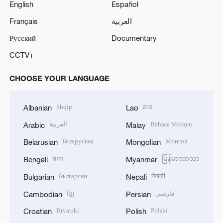
English
Español
Français
العربية
Русский
Documentary
CCTV+
CHOOSE YOUR LANGUAGE
Shqip
ລາວ
Albanian
Lao
العربية
Bahasa Melayu
Arabic
Malay
Беларуская
Монгол
Belarusian
Mongolian
বাংলা
မြန်မာဘာသာ
Bengali
Myanmar
Български
नेपाली
Bulgarian
Nepali
ខ្មែរ
فارسی
Cambodian
Persian
Hrvatski
Polski
Croatian
Polish