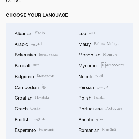
CCTV+
CHOOSE YOUR LANGUAGE
Shqip
ລາວ
Albanian
Lao
العربية
Bahasa Melayu
Arabic
Malay
Беларуская
Монгол
Belarusian
Mongolian
বাংলা
မြန်မာဘာသာ
Bengali
Myanmar
Български
नेपाली
Bulgarian
Nepali
ខ្មែរ
فارسی
Cambodian
Persian
Hrvatski
Polski
Croatian
Polish
Český
Português
Czech
Portuguese
English
پښتو
English
Pashto
Esperanto
Română
Esperanto
Romanian