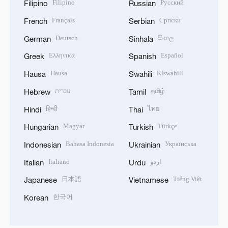
Filipino
Русский
Filipino
Russian
Français
Српски
French
Serbian
Deutsch
සිංහල
German
Sinhala
Ελληνικά
Español
Greek
Spanish
Hausa
Kiswahili
Hausa
Swahili
עברית
தமிழ்
Hebrew
Tamil
हिन्दी
ไทย
Hindi
Thai
Magyar
Türkçe
Hungarian
Turkish
Bahasa Indonesia
Українська
Indonesian
Ukrainian
Italiano
اردو
Italian
Urdu
日本語
Tiếng Việt
Japanese
Vietnamese
한국어
Korean