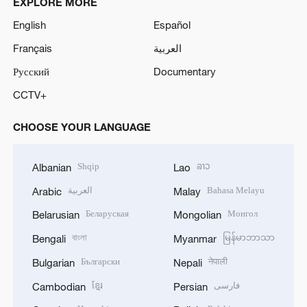
EXPLORE MORE
English
Español
Français
العربية
Русский
Documentary
CCTV+
CHOOSE YOUR LANGUAGE
Shqip
ລາວ
Albanian
Lao
العربية
Bahasa Melayu
Arabic
Malay
Беларуская
Монгол
Belarusian
Mongolian
বাংলা
မြန်မာဘာသာ
Bengali
Myanmar
Български
नेपाली
Bulgarian
Nepali
ខ្មែរ
فارسی
Cambodian
Persian