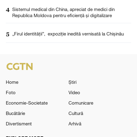
4
Sistemul medical din China, apreciat de medici din
Republica Moldova pentru eficiență și digitalizare
5
„Firul identității”, expoziție inedită vernisată la Chișinău
Home
Știri
Foto
Video
Economie-Societate
Comunicare
Bucătărie
Cultură
Divertisment
Arhivă