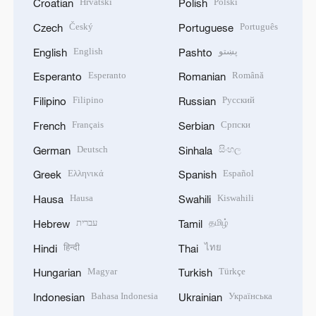
Hrvatski
Polski
Croatian
Polish
Český
Português
Czech
Portuguese
English
پښتو
English
Pashto
Esperanto
Română
Esperanto
Romanian
Filipino
Русский
Filipino
Russian
Français
Српски
French
Serbian
Deutsch
සිංහල
German
Sinhala
Ελληνικά
Español
Greek
Spanish
Hausa
Kiswahili
Hausa
Swahili
עברית
தமிழ்
Hebrew
Tamil
हिन्दी
ไทย
Hindi
Thai
Magyar
Türkçe
Hungarian
Turkish
Bahasa Indonesia
Українська
Indonesian
Ukrainian