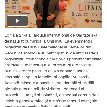
Play
Ediția a 27-a a Târgului Internațional de Caritate s-a
Video
desfășurat duminică la Chișinău. La evenimentul
organizat de Clubul Internațional al Femeilor din
Republica Moldova au participat 35 de ambasade și
organizații internaționale care și-au prezentat tradițiile,
aromele și meșteșugurile, precum și organizații
publice - toate pentru o cauză nobilă: a aduce
speranță și sprijin femeilor și copiilor vulnerabili.
Această mișcare a bunătății, solidarității și unității
globale a reunit mii de vizitatori, parteneri ai
proiectului, artiști și voluntari, cu scopul comun de a
celebra generozitatea și a strânge fonduri esențiale
pentru persoanele aflate în dificultăți.