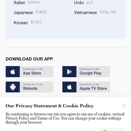
Italiano
اردو
Italian
Urdu
日本語
Tiếng Việt
Japanese
Vietnamese
한국어
Korean
DOWNLOAD OUR APP
Copyright © 2024 CGTN.
Our Privacy Statement & Cookie Policy
京ICP备20000184号
By continuing to browse our site you agree to our use of cookies, revised
Privacy Policy and Terms of Use. You can change your cookie settings
京公网安备 11010502050052号
through your browser.
Disinformation report hotline: 010-85061466