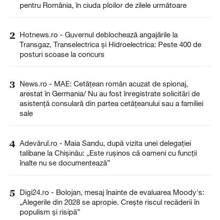
pentru România, în ciuda ploilor de zilele următoare
2
Hotnews.ro - Guvernul deblochează angajările la
Transgaz, Transelectrica și Hidroelectrica: Peste 400 de
posturi scoase la concurs
3
News.ro - MAE: Cetăţean român acuzat de spionaj,
arestat în Germania/ Nu au fost înregistrate solicitări de
asistenţă consulară din partea cetăţeanului sau a familiei
sale
4
Adevărul.ro - Maia Sandu, după vizita unei delegației
talibane la Chișinău: „Este rușinos că oameni cu funcții
înalte nu se documentează”
5
Digi24.ro - Bolojan, mesaj înainte de evaluarea Moody's:
„Alegerile din 2028 se apropie. Crește riscul recăderii în
populism și risipă”