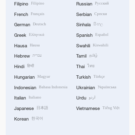
Filipino
Русский
Filipino
Russian
Français
Српски
French
Serbian
Deutsch
සිංහල
German
Sinhala
Ελληνικά
Español
Greek
Spanish
Hausa
Kiswahili
Hausa
Swahili
עברית
தமிழ்
Hebrew
Tamil
हिन्दी
ไทย
Hindi
Thai
Magyar
Türkçe
Hungarian
Turkish
Bahasa Indonesia
Українська
Indonesian
Ukrainian
Italiano
اردو
Italian
Urdu
日本語
Tiếng Việt
Japanese
Vietnamese
한국어
Korean