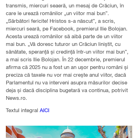
transmis, miercuri seaeră, un mesaj de Crăciun, în
care le urează românilor „un viitor mai bun”.
„Sărbători fericite! Hristos s-a născut”, a scris,
miercuri seară, pe Facebook, premierul Ilie Bolojan.
Acesta urează românilor să aibă parte de un viitor
mai bun. „Vă doresc tuturor un Crăciun liniştit, cu
sănătate, speranţă şi credinţă într-un viitor mai bun”,
a mai scris Ilie Bolojan. În 22 decembrie, premierul
afirma că 2025 nu a fost un an uşor pentru români şi
preciza că taxele nu vor mai creşte anul viitor, dacă
Parlamentul nu va interveni asupra măsurilor decise
deja şi dacă disciplina bugetară va continua, potrivit
News.ro.
Textul integral
AICI