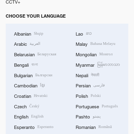
CCTV+
CHOOSE YOUR LANGUAGE
Shqip
ລາວ
Albanian
Lao
العربية
Bahasa Melayu
Arabic
Malay
Беларуская
Монгол
Belarusian
Mongolian
বাংলা
မြန်မာဘာသာ
Bengali
Myanmar
Български
नेपाली
Bulgarian
Nepali
ខ្មែរ
فارسی
Cambodian
Persian
Hrvatski
Polski
Croatian
Polish
Český
Português
Czech
Portuguese
English
پښتو
English
Pashto
Esperanto
Română
Esperanto
Romanian