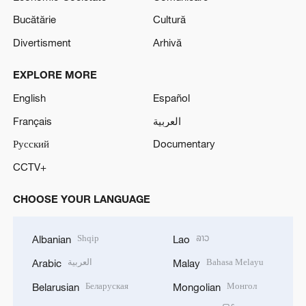
Bucătărie
Cultură
Divertisment
Arhivă
EXPLORE MORE
English
Español
Français
العربية
Русский
Documentary
CCTV+
CHOOSE YOUR LANGUAGE
Shqip
ລາວ
Albanian
Lao
العربية
Bahasa Melayu
Arabic
Malay
Беларуская
Монгол
Belarusian
Mongolian