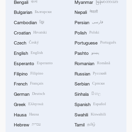
বাংলা
မြန်မာဘာသာ
Bengali
Myanmar
Български
नेपाली
Bulgarian
Nepali
ខ្មែរ
فارسی
Cambodian
Persian
Hrvatski
Polski
Croatian
Polish
Český
Português
Czech
Portuguese
English
پښتو
English
Pashto
Esperanto
Română
Esperanto
Romanian
Filipino
Русский
Filipino
Russian
Français
Српски
French
Serbian
Deutsch
සිංහල
German
Sinhala
Ελληνικά
Español
Greek
Spanish
Hausa
Kiswahili
Hausa
Swahili
עברית
தமிழ்
Hebrew
Tamil