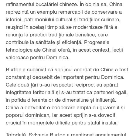
rafinamentul bucătăriei chineze. În opinia sa, China
reprezintă un exemplu remarcabil de conservare a
istoriei, patrimoniului cultural și tradițiilor culinare,
reușind în același timp să se modernizeze fără a
renunța la practici tradiționale benefice, care
contribuie la sănătate și eficiență. Progresele
tehnologice ale Chinei oferă, în acest context, lecții
valoroase pentru Dominica.
Burton a subliniat că sprijinul acordat de China a fost
constant și deosebit de important pentru Dominica.
Cele două țări s-au respectat reciproc, au apărat
integritatea teritorială și s-au tratat ca parteneri egali,
în pofida diferențelor de dimensiune și influență.
China a dezvoltat o cooperare amplă cu guvernul și
poporul dominican, iar acest sprijin s-a dovedit
crucial în momentele dificile pentru statul insular.
Totodată, Sylvanie Burton a menționat angajamentul