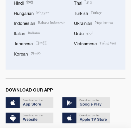
हिन्दी
ไทย
Hindi
Thai
Magyar
Türkçe
Hungarian
Turkish
Bahasa Indonesia
Українська
Indonesian
Ukrainian
Italiano
اردو
Italian
Urdu
日本語
Tiếng Việt
Japanese
Vietnamese
한국어
Korean
DOWNLOAD OUR APP