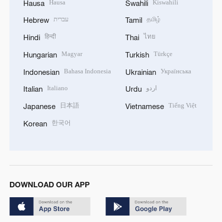
Hausa
Kiswahili
Hausa
Swahili
עברית
தமிழ்
Hebrew
Tamil
हिन्दी
ไทย
Hindi
Thai
Magyar
Türkçe
Hungarian
Turkish
Bahasa Indonesia
Українська
Indonesian
Ukrainian
Italiano
اردو
Italian
Urdu
日本語
Tiếng Việt
Japanese
Vietnamese
한국어
Korean
DOWNLOAD OUR APP