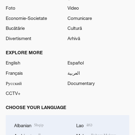
Foto
Video
Economie-Societate
Comunicare
Bucătărie
Cultură
Divertisment
Arhivă
EXPLORE MORE
English
Español
Français
العربية
Русский
Documentary
CCTV+
CHOOSE YOUR LANGUAGE
Shqip
ລາວ
Albanian
Lao