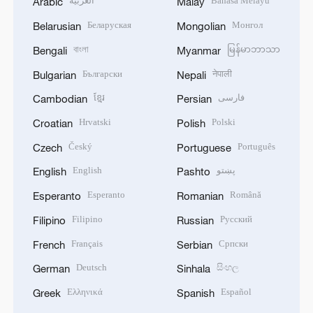
العربية
Bahasa Melayu
Arabic
Malay
Беларуская
Монгол
Belarusian
Mongolian
বাংলা
မြန်မာဘာသာ
Bengali
Myanmar
Български
नेपाली
Bulgarian
Nepali
ខ្មែរ
فارسی
Cambodian
Persian
Hrvatski
Polski
Croatian
Polish
Český
Português
Czech
Portuguese
English
پښتو
English
Pashto
Esperanto
Română
Esperanto
Romanian
Filipino
Русский
Filipino
Russian
Français
Српски
French
Serbian
Deutsch
සිංහල
German
Sinhala
Ελληνικά
Español
Greek
Spanish