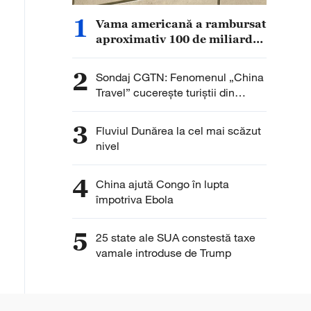
1
Vama americană a rambursat
aproximativ 100 de miliarde
de dolari din taxele vamale
colectate anterior
2
Sondaj CGTN: Fenomenul „China
Travel” cucerește turiștii din
întreaga lume. Peste 90% dintre
respondenți remarcă interesul în
3
Fluviul Dunărea la cel mai scăzut
creștere pentru China
nivel
4
China ajută Congo în lupta
împotriva Ebola
5
25 state ale SUA constestă taxe
vamale introduse de Trump