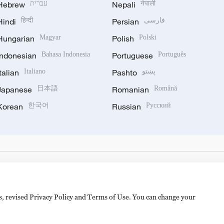
Hebrew
עברית
Nepali
नेपाली
Hindi
हिन्दी
Persian
فارسی
Hungarian
Magyar
Polish
Polski
Indonesian
Bahasa Indonesia
Portuguese
Português
Italian
Italiano
Pashto
پښتو
Japanese
日本語
Romanian
Română
Korean
한국어
Russian
Русский
es, revised Privacy Policy and Terms of Use. You can change your