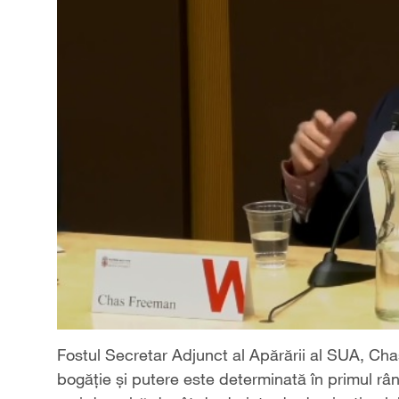
Fostul Secretar Adjunct al Apărării al SUA, Cha
bogăție și putere este determinată în primul rân