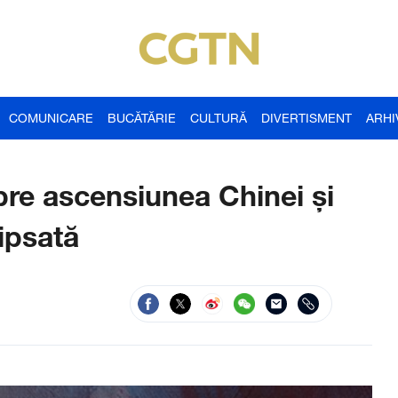
COMUNICARE
BUCĂTĂRIE
CULTURĂ
DIVERTISMENT
ARHI
re ascensiunea Chinei și
lipsată