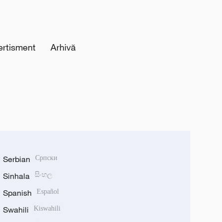
ertisment
Arhivă
Serbian
Српски
Sinhala
සිංහල
Spanish
Español
Swahili
Kiswahili