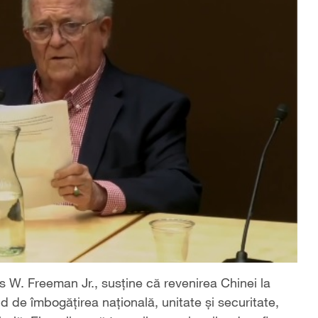
s W. Freeman Jr., susține că revenirea Chinei la
d de îmbogățirea națională, unitate și securitate,