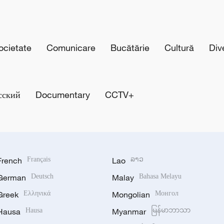
cietate
Comunicare
Bucătărie
Cultură
Div
сский
Documentary
CCTV+
French
Français
Lao
ລາວ
German
Deutsch
Malay
Bahasa Melayu
Greek
Ελληνικά
Mongolian
Монгол
Hausa
Hausa
Myanmar
မြန်မာဘာသာ