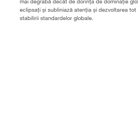
mai degrabă decât de dorința de dominație globa
eclipsați și subliniază atenția și dezvoltarea tot
stabilirii standardelor globale.