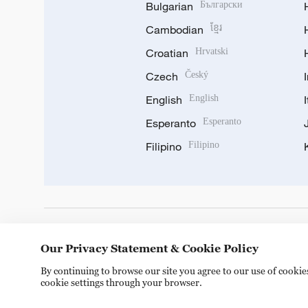
Bulgarian
Български
Cambodian
ខ្មែរ
Croatian
Hrvatski
Czech
Český
English
English
Esperanto
Esperanto
Filipino
Filipino
DOWNLOAD OUR APP
Our Privacy Statement & Cookie Policy
By continuing to browse our site you agree to our use of cooki
cookie settings through your browser.