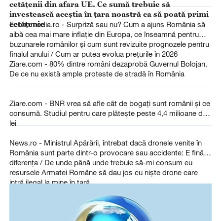
cetățenii din afara UE. Ce sumă trebuie să
investească aceștia în țara noastră ca să poată primi
cetățenie
Economedia.ro - Surpriză sau nu? Cum a ajuns România să
aibă cea mai mare inflație din Europa, ce înseamnă pentru
buzunarele românilor și cum sunt revizuite prognozele pentru
finalul anului / Cum ar putea evolua prețurile în 2026
Ziare.com - 80% dintre români dezaprobă Guvernul Bolojan.
De ce nu există ample proteste de stradă în România
Ziare.com - BNR vrea să afle cât de bogați sunt românii și ce
consumă. Studiul pentru care plătește peste 4,4 milioane de
lei
News.ro - Ministrul Apărării, întrebat dacă dronele venite în
România sunt parte dintr-o provocare sau accidente: E fină
diferenţa / De unde până unde trebuie să-mi consum eu
resursele Armatei Române să dau jos cu nişte drone care
intră ilegal la mine în ţară