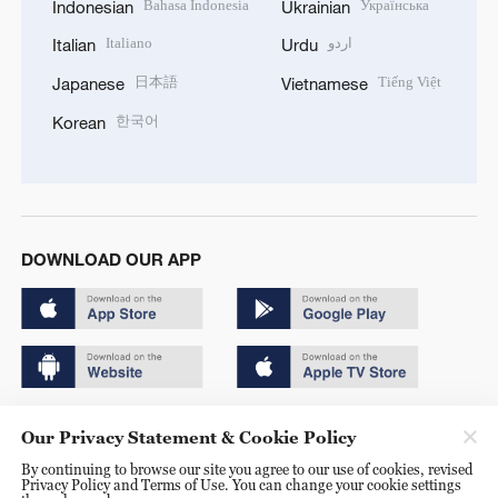
Bahasa Indonesia
Українська
Indonesian
Ukrainian
Italiano
اردو
Italian
Urdu
日本語
Tiếng Việt
Japanese
Vietnamese
한국어
Korean
DOWNLOAD OUR APP
Copyright © 2024 CGTN.
Our Privacy Statement & Cookie Policy
京ICP备20000184号
By continuing to browse our site you agree to our use of cookies, revised
Privacy Policy and Terms of Use. You can change your cookie settings
京公网安备 11010502050052号