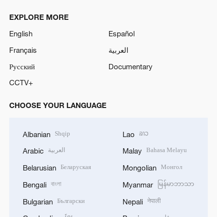
EXPLORE MORE
English
Español
Français
العربية
Русский
Documentary
CCTV+
CHOOSE YOUR LANGUAGE
Shqip
ລາວ
Albanian
Lao
العربية
Bahasa Melayu
Arabic
Malay
Беларуская
Монгол
Belarusian
Mongolian
বাংলা
မြန်မာဘာသာ
Bengali
Myanmar
Български
नेपाली
Bulgarian
Nepali