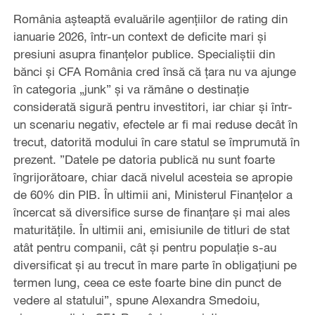
România așteaptă evaluările agențiilor de rating din
ianuarie 2026, într-un context de deficite mari și
presiuni asupra finanțelor publice. Specialiștii din
bănci și CFA România cred însă că țara nu va ajunge
în categoria „junk” și va rămâne o destinație
considerată sigură pentru investitori, iar chiar și într-
un scenariu negativ, efectele ar fi mai reduse decât în
trecut, datorită modului în care statul se împrumută în
prezent. ”Datele pe datoria publică nu sunt foarte
îngrijorătoare, chiar dacă nivelul acesteia se apropie
de 60% din PIB. În ultimii ani, Ministerul Finanțelor a
încercat să diversifice surse de finanțare și mai ales
maturitățile. În ultimii ani, emisiunile de titluri de stat
atât pentru companii, cât și pentru populație s-au
diversificat și au trecut în mare parte în obligațiuni pe
termen lung, ceea ce este foarte bine din punct de
vedere al statului”, spune Alexandra Smedoiu,