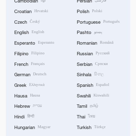
ខ្មែរ
فارسی
Cambodian
Persian
Hrvatski
Polski
Croatian
Polish
Český
Português
Czech
Portuguese
English
پښتو
English
Pashto
Esperanto
Română
Esperanto
Romanian
Filipino
Русский
Filipino
Russian
Français
Српски
French
Serbian
Deutsch
සිංහල
German
Sinhala
Ελληνικά
Español
Greek
Spanish
Hausa
Kiswahili
Hausa
Swahili
עברית
தமிழ்
Hebrew
Tamil
हिन्दी
ไทย
Hindi
Thai
Magyar
Türkçe
Hungarian
Turkish