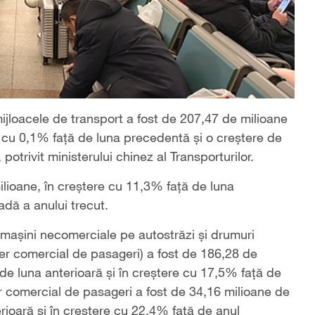
mijloacele de transport a fost de 207,47 de milioane
e cu 0,1% față de luna precedentă și o creștere de
otrivit ministerului chinez al Transporturilor.
milioane, în creștere cu 11,3% față de luna
dă a anului trecut.
cu mașini necomerciale pe autostrăzi și drumuri
ier comercial de pasageri) a fost de 186,28 de
e luna anterioară și în creștere cu 17,5% față de
ier comercial de pasageri a fost de 34,16 milioane de
ioară și în creștere cu 22,4% față de anul