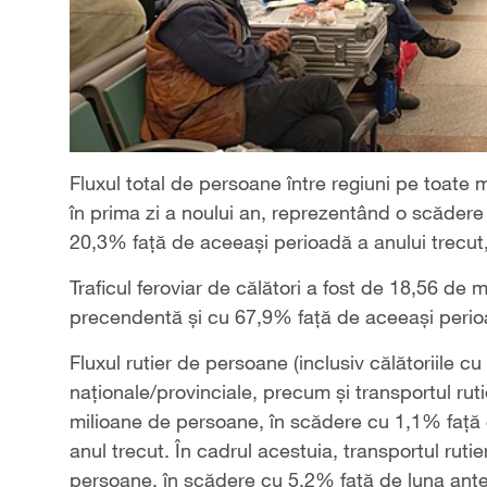
Fluxul total de persoane între regiuni pe toate 
în prima zi a noului an, reprezentând o scăder
20,3% față de aceeași perioadă a anului trecut, p
Traficul feroviar de călători a fost de 18,56 de 
precendentă și cu 67,9% față de aceeași perioa
Fluxul rutier de persoane (inclusiv călătoriile 
naționale/provinciale, precum și transportul rut
milioane de persoane, în scădere cu 1,1% față d
anul trecut. În cadrul acestuia, transportul rut
persoane, în scădere cu 5,2% față de luna anter