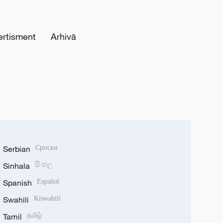
ertisment
Arhivă
Serbian
Српски
Sinhala
සිංහල
Spanish
Español
Swahili
Kiswahili
Tamil
தமிழ்