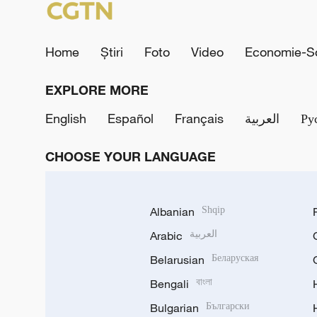
Home
Știri
Foto
Video
Economie-So
EXPLORE MORE
English
Español
Français
العربية
Ру
CHOOSE YOUR LANGUAGE
Albanian
Shqip
Arabic
العربية
Belarusian
Беларуская
Bengali
বাংলা
Bulgarian
Български