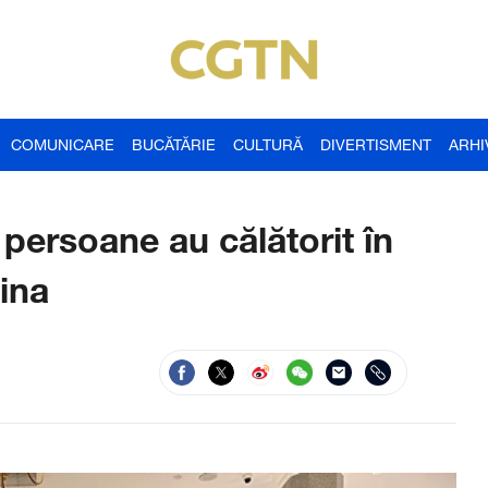
COMUNICARE
BUCĂTĂRIE
CULTURĂ
DIVERTISMENT
ARHI
persoane au călătorit în
hina