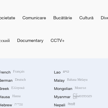
cietate
Comunicare
Bucătărie
Cultură
Div
сский
Documentary
CCTV+
French
Français
Lao
ລາວ
German
Deutsch
Malay
Bahasa Melayu
Greek
Ελληνικά
Mongolian
Монгол
Hausa
Hausa
Myanmar
မြန်မာဘာသာ
Hebrew
עברית
Nepali
नेपाली