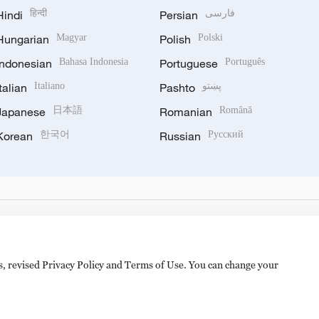
Hindi
हिन्दी
Persian
فارسی
Hungarian
Magyar
Polish
Polski
Indonesian
Bahasa Indonesia
Portuguese
Português
Italian
Italiano
Pashto
پښتو
Japanese
日本語
Romanian
Română
Korean
한국어
Russian
Русский
es, revised Privacy Policy and Terms of Use. You can change your
备 11010502050052号
Disinformation report hotline: 010-8506146