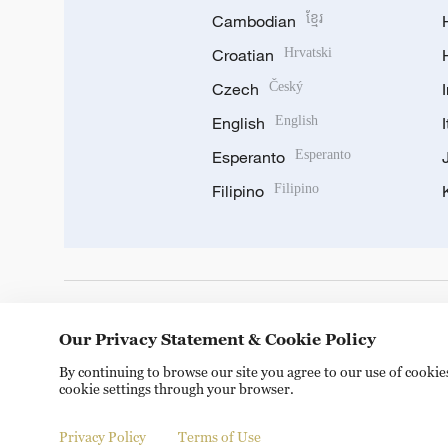
Cambodian
ខ្មែរ
Croatian
Hrvatski
Czech
Český
English
English
Esperanto
Esperanto
Filipino
Filipino
DOWNLOAD OUR APP
Our Privacy Statement & Cookie Policy
By continuing to browse our site you agree to our use of cooki
cookie settings through your browser.
Privacy Policy
Terms of Use
Copyright © 2024 CGTN.
京ICP备20000184号
京公网安