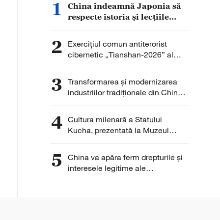
1
China îndeamnă Japonia să
respecte istoria și lecțiile
trecutului
2
Exercițiul comun antiterorist
cibernetic „Tianshan-2026” al
OCS, desfășurat la Urumqi
3
Transformarea și modernizarea
industriilor tradiționale din China
se accelerează, iar sectoarele
emergente își mențin ritmul de
4
Cultura milenară a Statului
creștere
Kucha, prezentată la Muzeul
Qiuci
5
China va apăra ferm drepturile și
interesele legitime ale
întreprinderilor chineze