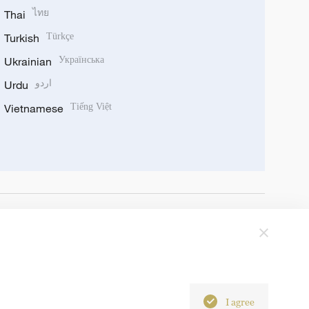
Thai
ไทย
Turkish
Türkçe
Ukrainian
Українська
Urdu
اردو
Vietnamese
Tiếng Việt
I agree
6