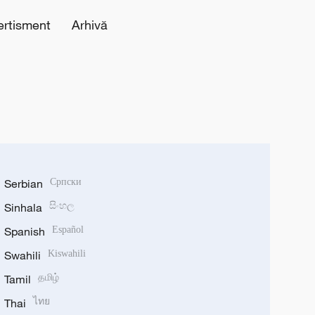
ertisment
Arhivă
Serbian
Српски
Sinhala
සිංහල
Spanish
Español
Swahili
Kiswahili
Tamil
தமிழ்
Thai
ไทย