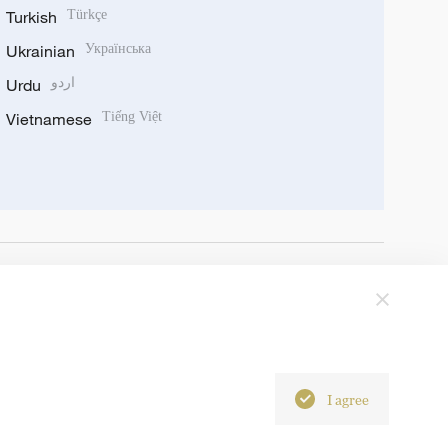
Turkish
Türkçe
Ukrainian
Українська
Urdu
اردو
Vietnamese
Tiếng Việt
I agree
6