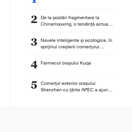
2
De la postări fragmentare la
Chinamaxxing, o tendință actuală
în rândul tinerilor occidentali
3
Navele inteligente și ecologice, în
sprijinul creșterii comerțului
extern al Chinei
4
Farmecul orașului Kuqa
5
Comerțul exterior orașului
Shenzhen cu țările APEC a ajuns
la 1,98 trilioane yuani