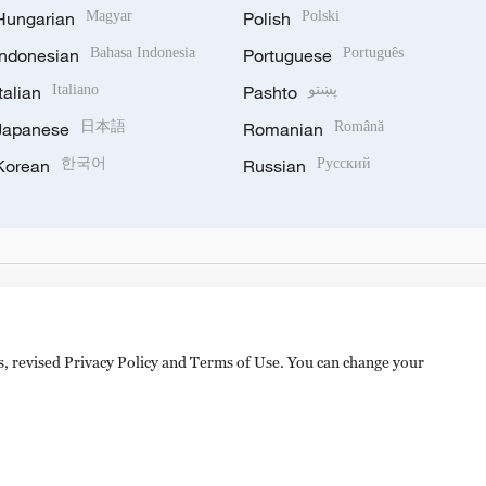
Hungarian
Magyar
Polish
Polski
Indonesian
Bahasa Indonesia
Portuguese
Português
Italian
Italiano
Pashto
پښتو
Japanese
日本語
Romanian
Română
Korean
한국어
Russian
Русский
es, revised Privacy Policy and Terms of Use. You can change your
备 11010502050052号
Disinformation report hotline: 010-8506146