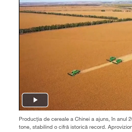
Play
Video
Producția de cereale a Chinei a ajuns, în anul 20
tone, stabilind o cifră istorică record. Aproviz