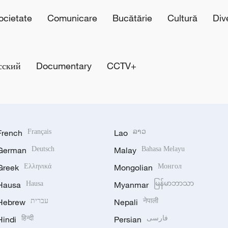
cietate
Comunicare
Bucătărie
Cultură
Div
сский
Documentary
CCTV+
French
Français
Lao
ລາວ
German
Deutsch
Malay
Bahasa Melayu
Greek
Ελληνικά
Mongolian
Монгол
Hausa
Hausa
Myanmar
မြန်မာဘာသာ
Hebrew
עברית
Nepali
नेपाली
Hindi
हिन्दी
Persian
فارسی