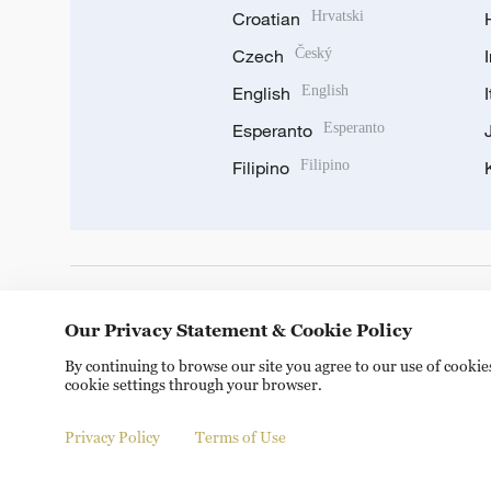
Croatian
Hrvatski
Czech
Český
English
English
Esperanto
Esperanto
Filipino
Filipino
DOWNLOAD OUR APP
Our Privacy Statement & Cookie Policy
By continuing to browse our site you agree to our use of cooki
cookie settings through your browser.
Privacy Policy
Terms of Use
Copyright © 2024 CGTN.
京ICP备20000184号
京公网安