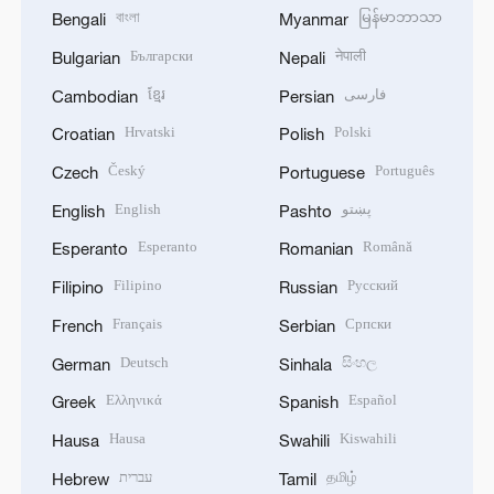
বাংলা
မြန်မာဘာသာ
Bengali
Myanmar
Български
नेपाली
Bulgarian
Nepali
ខ្មែរ
فارسی
Cambodian
Persian
Hrvatski
Polski
Croatian
Polish
Český
Português
Czech
Portuguese
English
پښتو
English
Pashto
Esperanto
Română
Esperanto
Romanian
Filipino
Русский
Filipino
Russian
Français
Српски
French
Serbian
Deutsch
සිංහල
German
Sinhala
Ελληνικά
Español
Greek
Spanish
Hausa
Kiswahili
Hausa
Swahili
עברית
தமிழ்
Hebrew
Tamil