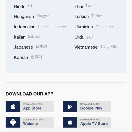
हिन्दी
ไทย
Hindi
Thai
Magyar
Türkçe
Hungarian
Turkish
Bahasa Indonesia
Українська
Indonesian
Ukrainian
Italiano
اردو
Italian
Urdu
日本語
Tiếng Việt
Japanese
Vietnamese
한국어
Korean
DOWNLOAD OUR APP