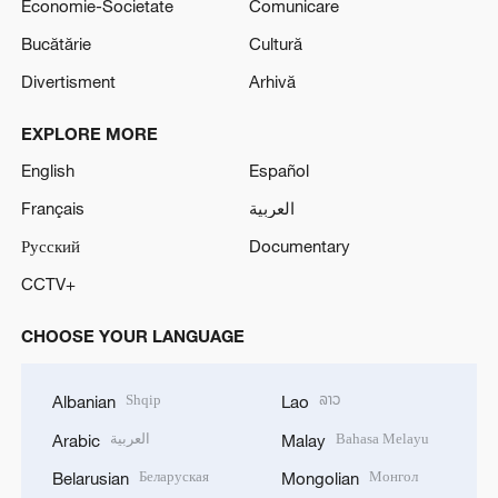
Economie-Societate
Comunicare
Bucătărie
Cultură
Divertisment
Arhivă
EXPLORE MORE
English
Español
Français
العربية
Русский
Documentary
CCTV+
CHOOSE YOUR LANGUAGE
Shqip
ລາວ
Albanian
Lao
العربية
Bahasa Melayu
Arabic
Malay
Беларуская
Монгол
Belarusian
Mongolian