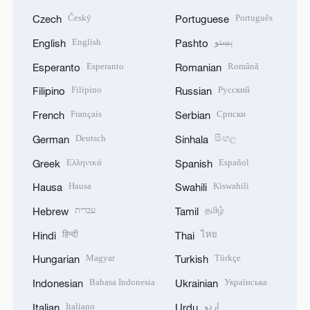
Český
Português
Czech
Portuguese
English
پښتو
English
Pashto
Esperanto
Română
Esperanto
Romanian
Filipino
Русский
Filipino
Russian
Français
Српски
French
Serbian
Deutsch
සිංහල
German
Sinhala
Ελληνικά
Español
Greek
Spanish
Hausa
Kiswahili
Hausa
Swahili
עברית
தமிழ்
Hebrew
Tamil
हिन्दी
ไทย
Hindi
Thai
Magyar
Türkçe
Hungarian
Turkish
Bahasa Indonesia
Українська
Indonesian
Ukrainian
Italiano
اردو
Italian
Urdu