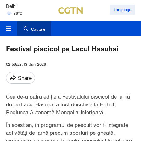
Hyderabad
Language
42°C
Mumbai
31°C
Căutare
Festival piscicol pe Lacul Hasuhai
02:59:23,13-Jan-2026
Share
Cea de-a patra ediție a Festivalului piscicol de iarnă
de pe Lacul Hasuhai a fost deschisă la Hohot,
Regiunea Autonomă Mongolia-Interioară.
În acest an, în programul de pescuit vor fi integrate
activătăți de iarnă precum sporturi pe gheață,
experiența la izvoarele termale, specialitățile culinare