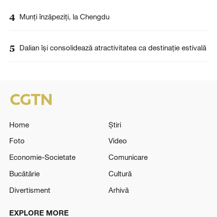
4
Munți înzăpeziți, la Chengdu
5
Dalian își consolidează atractivitatea ca destinație estivală
Home
Știri
Foto
Video
Economie-Societate
Comunicare
Bucătărie
Cultură
Divertisment
Arhivă
EXPLORE MORE