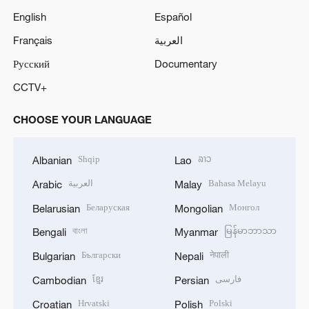
English
Español
Français
العربية
Русский
Documentary
CCTV+
CHOOSE YOUR LANGUAGE
Shqip
ລາວ
Albanian
Lao
العربية
Bahasa Melayu
Arabic
Malay
Беларуская
Монгол
Belarusian
Mongolian
বাংলা
မြန်မာဘာသာ
Bengali
Myanmar
Български
नेपाली
Bulgarian
Nepali
ខ្មែរ
فارسی
Cambodian
Persian
Hrvatski
Polski
Croatian
Polish