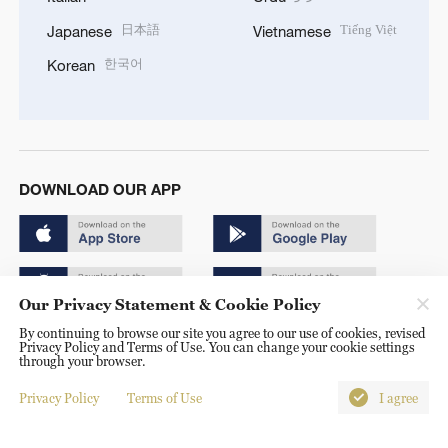
日本語
Tiếng Việt
Japanese
Vietnamese
한국어
Korean
DOWNLOAD OUR APP
Our Privacy Statement & Cookie Policy
By continuing to browse our site you agree to our use of cookies, revised
Copyright © 2024 CGTN.
Privacy Policy and Terms of Use. You can change your cookie settings
through your browser.
京ICP备20000184号
Privacy Policy
Terms of Use
I agree
京公网安备 11010502050052号
Disinformation report hotline: 010-85061466