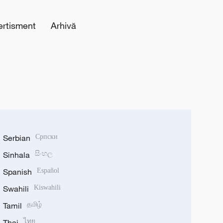
ertisment
Arhivă
Serbian
Српски
Sinhala
සිංහල
Spanish
Español
Swahili
Kiswahili
Tamil
தமிழ்
Thai
ไทย