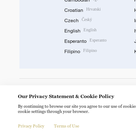
Croatian
Hrvatski
Czech
Český
English
English
Esperanto
Esperanto
Filipino
Filipino
DOWNLOAD OUR APP
Our Privacy Statement & Cookie Policy
By continuing to browse our site you agree to our use of cooki
cookie settings through your browser.
Privacy Policy
Terms of Use
Copyright © 2024 CGTN.
京ICP备20000184号
京公网安