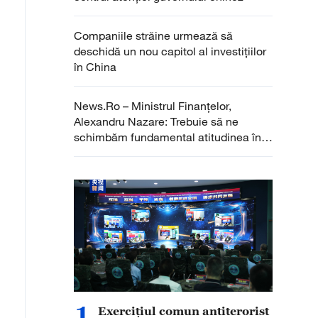
Companiile străine urmează să
deschidă un nou capitol al investițiilor
în China
News.Ro – Ministrul Finanţelor,
Alexandru Nazare: Trebuie să ne
schimbăm fundamental atitudinea în
atragerea de investiţii străine
1
Exercițiul comun antiterorist