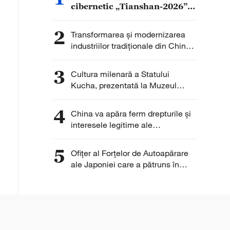
cibernetic „Tianshan-2026”
al OCS, desfășurat la Urumqi
2
Transformarea și modernizarea
industriilor tradiționale din China
se accelerează, iar sectoarele
emergente își mențin ritmul de
3
Cultura milenară a Statului
creștere
Kucha, prezentată la Muzeul
Qiuci
4
China va apăra ferm drepturile și
interesele legitime ale
întreprinderilor chineze
5
Ofițer al Forțelor de Autoapărare
ale Japoniei care a pătruns în
Ambasada Chinei la Tokyo și-a
exprimat „regretul”