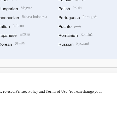
Hungarian
Magyar
Polish
Polski
Indonesian
Bahasa Indonesia
Portuguese
Português
Italian
Italiano
Pashto
پښتو
Japanese
日本語
Romanian
Română
Korean
한국어
Russian
Русский
es, revised Privacy Policy and Terms of Use. You can change your
备 11010502050052号
Disinformation report hotline: 010-8506146