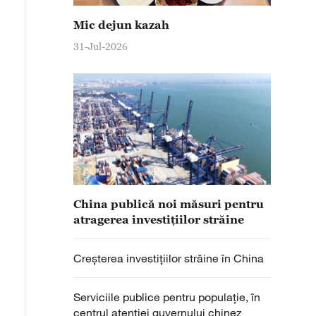
Mic dejun kazah
31-Jul-2026
China publică noi măsuri pentru
atragerea investițiilor străine
Creșterea investițiilor străine în China
Serviciile publice pentru populație, în
centrul atenției guvernului chinez