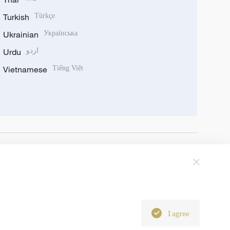
Turkish
Türkçe
Ukrainian
Українська
Urdu
اردو
Vietnamese
Tiếng Việt
I agree
6