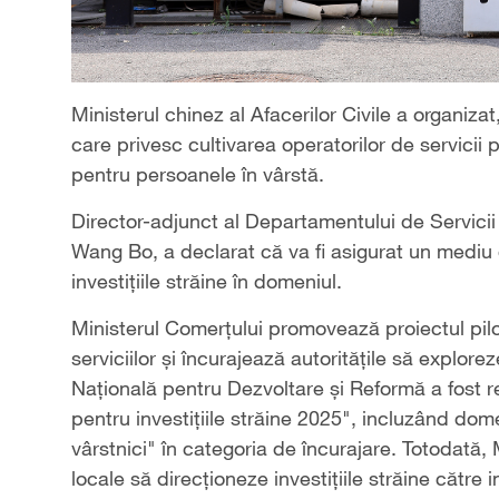
Ministerul chinez al Afacerilor Civile a organiza
care privesc cultivarea operatorilor de servicii
pentru persoanele în vârstă.
Director-adjunct al Departamentului de Servicii
Wang Bo, a declarat că va fi asigurat un mediu
investițiile străine în domeniul.
Ministerul Comerțului promovează proiectul pilo
serviciilor și încurajează autoritățile să explo
Națională pentru Dezvoltare și Reformă a fost rev
pentru investițiile străine 2025", incluzând do
vârstnici" în categoria de încurajare. Totodată, 
locale să direcționeze investițiile străine către i