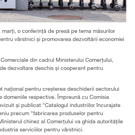
t, marți, o conferință de presă pe tema măsurilor
 pentru vârstnici și promovarea dezvoltării economiei
 Comerciale din cadrul Ministerului Comerțului,
 de dezvoltare deschis și cooperant pentru
t național pentru creșterea deschiderii sectorului
reze domeniile respective. Împreună cu Comisia
izuit și publicat "Catalogul industriilor încurajate
meniu precum "fabricarea produselor pentru
Ministerul chinez al Comerțului va ghida autoritățile
ndustria serviciilor pentru vârstnici.