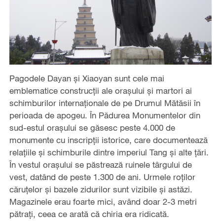
Pagodele Dayan și Xiaoyan sunt cele mai
emblematice construcții ale orașului și martori ai
schimburilor internaționale de pe Drumul Mătăsii în
perioada de apogeu. În Pădurea Monumentelor din
sud-estul orașului se găsesc peste 4.000 de
monumente cu inscripții istorice, care documentează
relațiile și schimburile dintre imperiul Tang și alte țări.
În vestul orașului se păstrează ruinele târgului de
vest, datând de peste 1.300 de ani. Urmele roților
căruțelor și bazele zidurilor sunt vizibile și astăzi.
Magazinele erau foarte mici, având doar 2-3 metri
pătrați, ceea ce arată că chiria era ridicată.