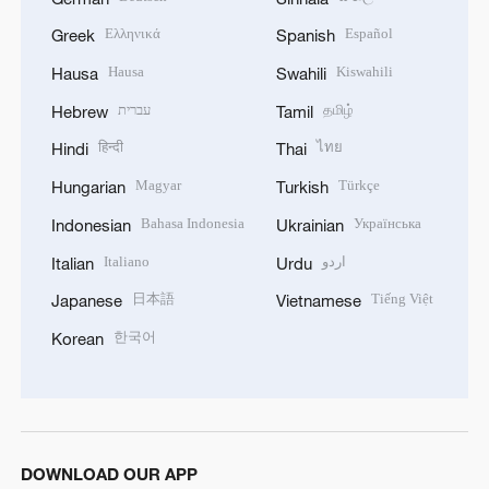
Ελληνικά
Español
Greek
Spanish
Hausa
Kiswahili
Hausa
Swahili
עברית
தமிழ்
Hebrew
Tamil
हिन्दी
ไทย
Hindi
Thai
Magyar
Türkçe
Hungarian
Turkish
Bahasa Indonesia
Українська
Indonesian
Ukrainian
Italiano
اردو
Italian
Urdu
日本語
Tiếng Việt
Japanese
Vietnamese
한국어
Korean
DOWNLOAD OUR APP