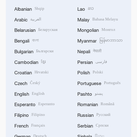
Shqip
ລາວ
Albanian
Lao
العربية
Bahasa Melayu
Arabic
Malay
Беларуская
Монгол
Belarusian
Mongolian
বাংলা
မြန်မာဘာသာ
Bengali
Myanmar
Български
नेपाली
Bulgarian
Nepali
ខ្មែរ
فارسی
Cambodian
Persian
Hrvatski
Polski
Croatian
Polish
Český
Português
Czech
Portuguese
English
پښتو
English
Pashto
Esperanto
Română
Esperanto
Romanian
Filipino
Русский
Filipino
Russian
Français
Српски
French
Serbian
Deutsch
සිංහල
German
Sinhala