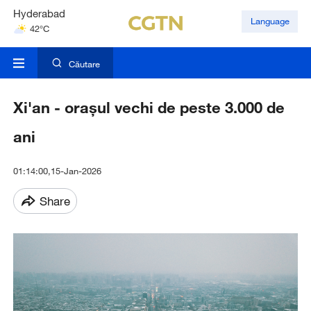
Hyderabad
Language
42°C
Mumbai
31°C
Căutare
Xi'an - orașul vechi de peste 3.000 de
ani
01:14:00,15-Jan-2026
Share