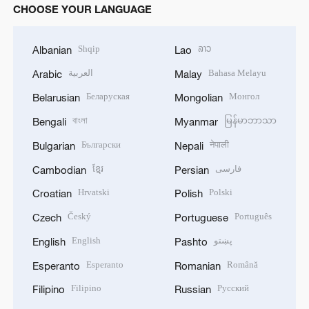
CHOOSE YOUR LANGUAGE
Shqip
ລາວ
Albanian
Lao
العربية
Bahasa Melayu
Arabic
Malay
Беларуская
Монгол
Belarusian
Mongolian
বাংলা
မြန်မာဘာသာ
Bengali
Myanmar
Български
नेपाली
Bulgarian
Nepali
ខ្មែរ
فارسی
Cambodian
Persian
Hrvatski
Polski
Croatian
Polish
Český
Português
Czech
Portuguese
English
پښتو
English
Pashto
Esperanto
Română
Esperanto
Romanian
Filipino
Русский
Filipino
Russian