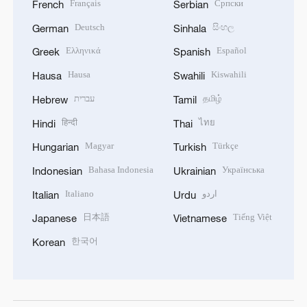
Français
Српски
French
Serbian
Deutsch
සිංහල
German
Sinhala
Ελληνικά
Español
Greek
Spanish
Hausa
Kiswahili
Hausa
Swahili
עברית
தமிழ்
Hebrew
Tamil
हिन्दी
ไทย
Hindi
Thai
Magyar
Türkçe
Hungarian
Turkish
Bahasa Indonesia
Українська
Indonesian
Ukrainian
Italiano
اردو
Italian
Urdu
日本語
Tiếng Việt
Japanese
Vietnamese
한국어
Korean