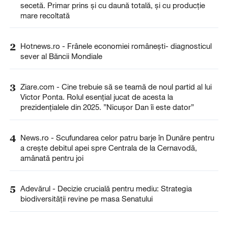
secetă. Primar prins și cu daună totală, și cu producție
mare recoltată
2
Hotnews.ro - Frânele economiei românești- diagnosticul
sever al Băncii Mondiale
3
Ziare.com - Cine trebuie să se teamă de noul partid al lui
Victor Ponta. Rolul esențial jucat de acesta la
prezidențialele din 2025. ”Nicușor Dan îi este dator”
4
News.ro - Scufundarea celor patru barje în Dunăre pentru
a creşte debitul apei spre Centrala de la Cernavodă,
amânată pentru joi
5
Adevărul - Decizie crucială pentru mediu: Strategia
biodiversității revine pe masa Senatului