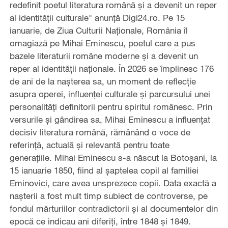
redefinit poetul literatura română și a devenit un reper
al identității culturale" anunță Digi24.ro. Pe 15
ianuarie, de Ziua Culturii Naționale, România îl
omagiază pe Mihai Eminescu, poetul care a pus
bazele literaturii române moderne și a devenit un
reper al identității naționale. În 2026 se împlinesc 176
de ani de la nașterea sa, un moment de reflecție
asupra operei, influenței culturale și parcursului unei
personalități definitorii pentru spiritul românesc. Prin
versurile și gândirea sa, Mihai Eminescu a influențat
decisiv literatura română, rămânând o voce de
referință, actuală și relevantă pentru toate
generațiile. Mihai Eminescu s-a născut la Botoșani, la
15 ianuarie 1850, fiind al șaptelea copil al familiei
Eminovici, care avea unsprezece copii. Data exactă a
nașterii a fost mult timp subiect de controverse, pe
fondul mărturiilor contradictorii și al documentelor din
epocă ce indicau ani diferiți, între 1848 și 1849.