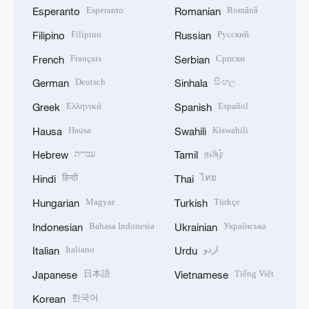
Esperanto
Română
Esperanto
Romanian
Filipino
Русский
Filipino
Russian
Français
Српски
French
Serbian
Deutsch
සිංහල
German
Sinhala
Ελληνικά
Español
Greek
Spanish
Hausa
Kiswahili
Hausa
Swahili
עברית
தமிழ்
Hebrew
Tamil
हिन्दी
ไทย
Hindi
Thai
Magyar
Türkçe
Hungarian
Turkish
Bahasa Indonesia
Українська
Indonesian
Ukrainian
Italiano
اردو
Italian
Urdu
日本語
Tiếng Việt
Japanese
Vietnamese
한국어
Korean