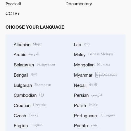
Русский
Documentary
CCTV+
CHOOSE YOUR LANGUAGE
Shqip
ລາວ
Albanian
Lao
العربية
Bahasa Melayu
Arabic
Malay
Беларуская
Монгол
Belarusian
Mongolian
বাংলা
မြန်မာဘာသာ
Bengali
Myanmar
Български
नेपाली
Bulgarian
Nepali
ខ្មែរ
فارسی
Cambodian
Persian
Hrvatski
Polski
Croatian
Polish
Český
Português
Czech
Portuguese
English
پښتو
English
Pashto