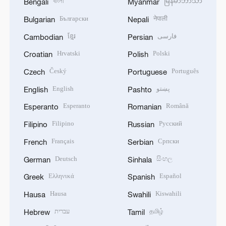
বাংলা
မြန်မာဘာသာ
Bengali
Myanmar
Български
नेपाली
Bulgarian
Nepali
ខ្មែរ
فارسی
Cambodian
Persian
Hrvatski
Polski
Croatian
Polish
Český
Português
Czech
Portuguese
English
پښتو
English
Pashto
Esperanto
Română
Esperanto
Romanian
Filipino
Русский
Filipino
Russian
Français
Српски
French
Serbian
Deutsch
සිංහල
German
Sinhala
Ελληνικά
Español
Greek
Spanish
Hausa
Kiswahili
Hausa
Swahili
עברית
தமிழ்
Hebrew
Tamil