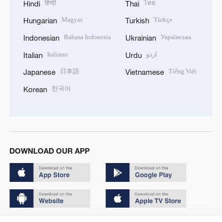
हिन्दी
ไทย
Hindi
Thai
Magyar
Türkçe
Hungarian
Turkish
Bahasa Indonesia
Українська
Indonesian
Ukrainian
Italiano
اردو
Italian
Urdu
日本語
Tiếng Việt
Japanese
Vietnamese
한국어
Korean
DOWNLOAD OUR APP