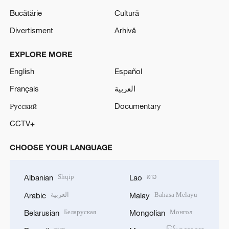
Bucătărie
Cultură
Divertisment
Arhivă
EXPLORE MORE
English
Español
Français
العربية
Русский
Documentary
CCTV+
CHOOSE YOUR LANGUAGE
Shqip
ລາວ
Albanian
Lao
العربية
Bahasa Melayu
Arabic
Malay
Беларуская
Монгол
Belarusian
Mongolian