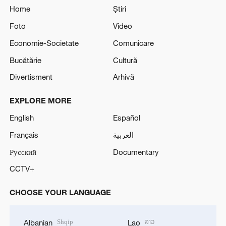
Home
Știri
Foto
Video
Economie-Societate
Comunicare
Bucătărie
Cultură
Divertisment
Arhivă
EXPLORE MORE
English
Español
Français
العربية
Русский
Documentary
CCTV+
CHOOSE YOUR LANGUAGE
Shqip
ລາວ
Albanian
Lao