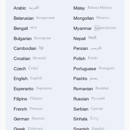
العربية
Bahasa Melayu
Arabic
Malay
Беларуская
Монгол
Belarusian
Mongolian
বাংলা
မြန်မာဘာသာ
Bengali
Myanmar
Български
नेपाली
Bulgarian
Nepali
ខ្មែរ
فارسی
Cambodian
Persian
Hrvatski
Polski
Croatian
Polish
Český
Português
Czech
Portuguese
English
پښتو
English
Pashto
Esperanto
Română
Esperanto
Romanian
Filipino
Русский
Filipino
Russian
Français
Српски
French
Serbian
Deutsch
සිංහල
German
Sinhala
Ελληνικά
Español
Greek
Spanish