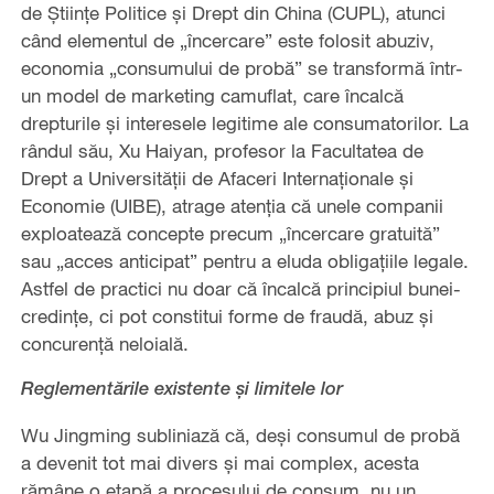
de Științe Politice și Drept din China (CUPL), atunci
când elementul de „încercare” este folosit abuziv,
economia „consumului de probă” se transformă într-
un model de marketing camuflat, care încalcă
drepturile și interesele legitime ale consumatorilor. La
rândul său, Xu Haiyan, profesor la Facultatea de
Drept a Universității de Afaceri Internaționale și
Economie (UIBE), atrage atenția că unele companii
exploatează concepte precum „încercare gratuită”
sau „acces anticipat” pentru a eluda obligațiile legale.
Astfel de practici nu doar că încalcă principiul bunei-
credințe, ci pot constitui forme de fraudă, abuz și
concurență neloială.
Reglementările existente și limitele lor
Wu Jingming subliniază că, deși consumul de probă
a devenit tot mai divers și mai complex, acesta
rămâne o etapă a procesului de consum, nu un