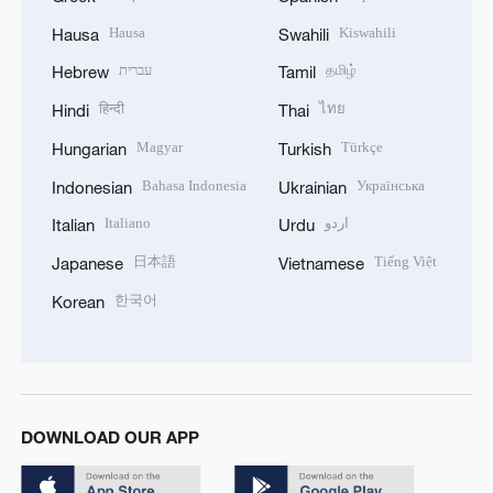
Hausa
Kiswahili
Hausa
Swahili
עברית
தமிழ்
Hebrew
Tamil
हिन्दी
ไทย
Hindi
Thai
Magyar
Türkçe
Hungarian
Turkish
Bahasa Indonesia
Українська
Indonesian
Ukrainian
Italiano
اردو
Italian
Urdu
日本語
Tiếng Việt
Japanese
Vietnamese
한국어
Korean
DOWNLOAD OUR APP