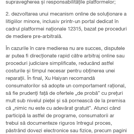
supravegherea și responsabilitățile platformelor;
2. dezvoltarea unui mecanism online de soluționare a
litigiilor minore, inclusiv printr-un portal dedicat în
cadrul platformei naționale 12315, bazat pe proceduri
de mediere pre-arbitrală.
În cazurile în care medierea nu are succes, disputele
ar putea fi direcționate rapid către arbitraj online sau
proceduri judiciare simplificate, reducând astfel
costurile și timpul necesar pentru obținerea unei
reparații. În final, Xu Haiyan recomandă
consumatorilor să adopte un comportament rațional,
să fie prudenți față de ofertele „de probă” cu prețuri
mult sub nivelul pieței și să pornească de la premisa
că „nimic nu este cu adevărat gratuit”. Atunci când
participă la astfel de programe, consumatorii ar
trebui să documenteze riguros întregul proces,
păstrând dovezi electronice sau fizice, precum pagini