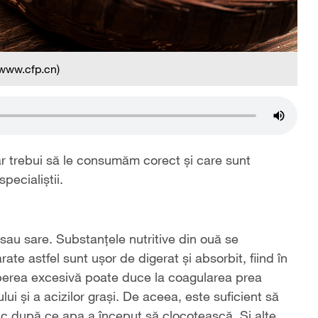
 www.cfp.cn)
 ar trebui să le consumăm corect și care sunt
pecialiștii.
i sau sare. Substanțele nutritive din ouă se
ate astfel sunt ușor de digerat și absorbit, fiind în
erberea excesivă poate duce la coagularea prea
lui și a acizilor grași. De aceea, este suficient să
ic după ce apa a început să clocotească. Și alte