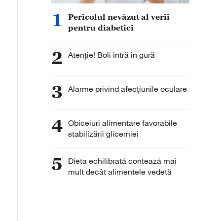
1
Pericolul nevăzut al verii
pentru diabetici
2
Atenție! Boli intră în gură
3
Alarme privind afecțiunile oculare
4
Obiceiuri alimentare favorabile
stabilizării glicemiei
5
Dieta echilibrată contează mai
mult decât alimentele vedetă