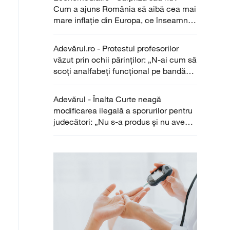
Cum a ajuns România să aibă cea mai
mare inflație din Europa, ce înseamnă
pentru buzunarele românilor și cum
sunt revizuite prognozele pentru finalul
Adevărul.ro - Protestul profesorilor
anului / Cum ar putea evolua prețurile
văzut prin ochii părinților: „N-ai cum să
în 2026
scoți analfabeți funcțional pe bandă
rulantă și să te plângi de ore în plus”
Adevărul - Înalta Curte neagă
modificarea ilegală a sporurilor pentru
judecători: „Nu s-a produs și nu avea
cum să se producă”