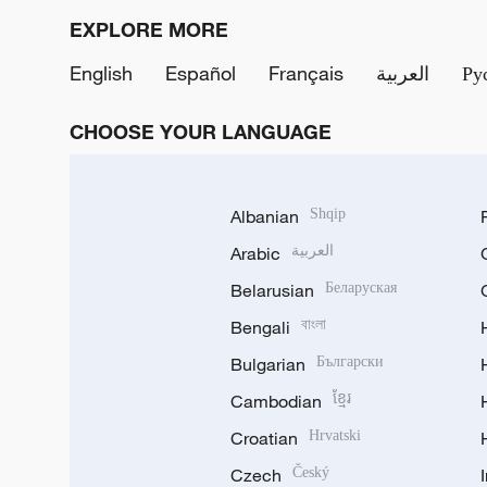
EXPLORE MORE
English
Español
Français
العربية
Ру
CHOOSE YOUR LANGUAGE
Albanian
Shqip
Arabic
العربية
Belarusian
Беларуская
Bengali
বাংলা
Bulgarian
Български
Cambodian
ខ្មែរ
Croatian
Hrvatski
Czech
Český