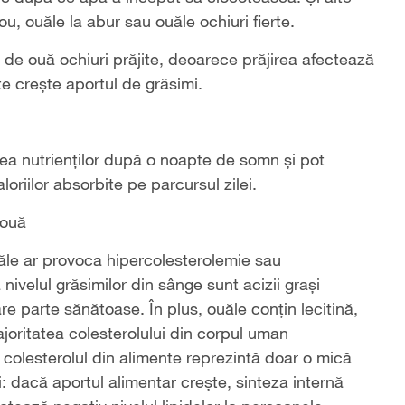
 ouăle la abur sau ouăle ochiuri fierte.
e ouă ochiuri prăjite, deoarece prăjirea afectează
te crește aportul de grăsimi.
ea nutrienților după o noapte de somn și pot
loriilor absorbite pe parcursul zilei.
 ouă
ăle ar provoca hipercolesterolemie sau
 nivelul grăsimilor din sânge sunt acizii grași
are parte sănătoase. În plus, ouăle conțin lecitină,
Majoritatea colesterolului din corpul uman
colesterolul din alimente reprezintă doar o mică
i: dacă aportul alimentar crește, sinteza internă