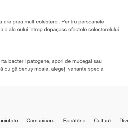
a are prea mult colesterol. Pentru persoanele
nale ale oului întreg depășesc efectele colesterolului
rta bacterii patogene, spori de mucegai sau
uă cu gălbenuș moale, alegeți variante special
cietate
Comunicare
Bucătărie
Cultură
Div