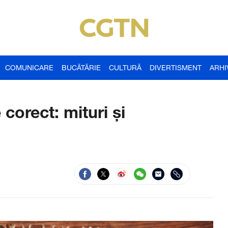
COMUNICARE
BUCĂTĂRIE
CULTURĂ
DIVERTISMENT
ARHI
orect: mituri și