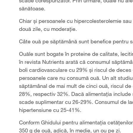
scade corespunzător. Prin urmare, ouăle nu afec
sănătoase.
Chiar și persoanele cu hipercolesterolemie sau
două zile, cu moderație.
Câte ouă pe săptămână sunt benefice pentru s
Ouăle sunt bogate în proteine de calitate, lecit
în revista Nutrients arată că consumul săptăm
boli cardiovasculare cu 29% și riscul de deces
persoanele care nu consumă ouă. Un alt studiu 
săptămânal de mai mult de cinci ouă, riscul de d
28%, respectiv 32%. Dacă alimentația include și 
scade suplimentar cu 26-29%. Consumul de lact
hipertensiune cu 25-41%.
Conform Ghidului pentru alimentația cetățenil
350 g de ouă, adică, în medie, un ou pe zi.