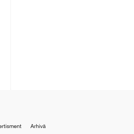
ertisment
Arhivă