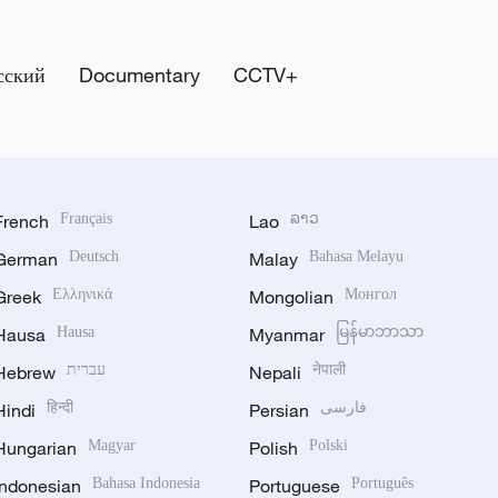
сский
Documentary
CCTV+
French
Français
Lao
ລາວ
German
Deutsch
Malay
Bahasa Melayu
Greek
Ελληνικά
Mongolian
Монгол
Hausa
Hausa
Myanmar
မြန်မာဘာသာ
Hebrew
עברית
Nepali
नेपाली
Hindi
हिन्दी
Persian
فارسی
Hungarian
Magyar
Polish
Polski
Indonesian
Bahasa Indonesia
Portuguese
Português