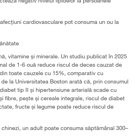
tează negativ nivelul lipidelor la persoanele
 afecțiuni cardiovasculare pot consuma un ou la
ănătate
ină, vitamine și minerale. Un studiu publicat în 2025
ânal de 1-6 ouă reduce riscul de deces cauzat de
 din toate cauzele cu 15%, comparativ cu
de la Universitatea Boston arată că, prin consumul
iabet tip II și hipertensiune arterială scade cu
fibre, pește și cereale integrale, riscul de diabet
ate, fructe și legume poate reduce riscul de
or chinezi, un adult poate consuma săptămânal 300–