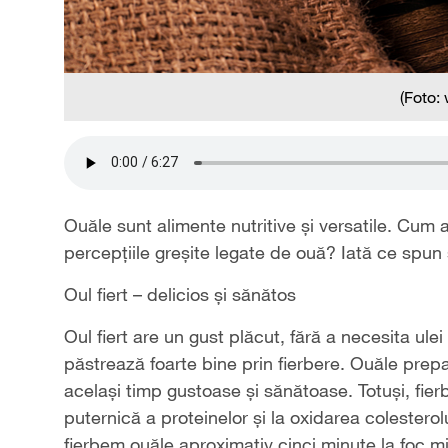
(Foto:
Ouăle sunt alimente nutritive și versatile. Cum
percepțiile greșite legate de ouă? Iată ce spun s
Oul fiert – delicios și sănătos
Oul fiert are un gust plăcut, fără a necesita ule
păstrează foarte bine prin fierbere. Ouăle prepar
același timp gustoase și sănătoase. Totuși, fi
puternică a proteinelor și la oxidarea colesterolu
fierbem ouăle aproximativ cinci minute la foc m