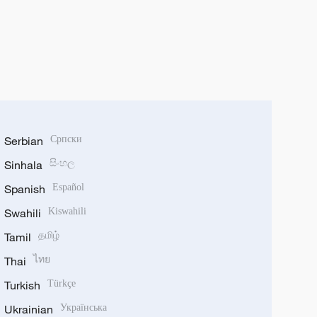
Serbian
Српски
Sinhala
සිංහල
Spanish
Español
Swahili
Kiswahili
Tamil
தமிழ்
Thai
ไทย
Turkish
Türkçe
Ukrainian
Українська