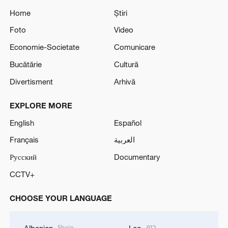
Home
Știri
Foto
Video
Economie-Societate
Comunicare
Bucătărie
Cultură
Divertisment
Arhivă
EXPLORE MORE
English
Español
Français
العربية
Русский
Documentary
CCTV+
CHOOSE YOUR LANGUAGE
Shqip
ລາວ