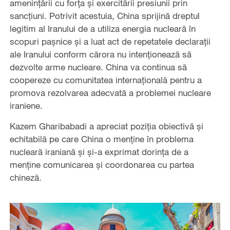
amenințării cu forța și exercitării presiunii prin
sancțiuni. Potrivit acestuia, China sprijină dreptul
legitim al Iranului de a utiliza energia nucleară în
scopuri pașnice și a luat act de repetatele declarații
ale Iranului conform cărora nu intenționează să
dezvolte arme nucleare. China va continua să
coopereze cu comunitatea internațională pentru a
promova rezolvarea adecvată a problemei nucleare
iraniene.
Kazem Gharibabadi a apreciat poziția obiectivă și
echitabilă pe care China o menține în problema
nucleară iraniană și și-a exprimat dorința de a
menține comunicarea și coordonarea cu partea
chineză.