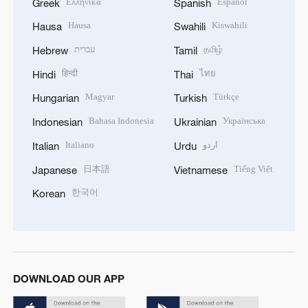
Ελληνικά
Español
Greek
Spanish
Hausa
Kiswahili
Hausa
Swahili
עברית
தமிழ்
Hebrew
Tamil
हिन्दी
ไทย
Hindi
Thai
Magyar
Türkçe
Hungarian
Turkish
Bahasa Indonesia
Українська
Indonesian
Ukrainian
Italiano
اردو
Italian
Urdu
日本語
Tiếng Việt
Japanese
Vietnamese
한국어
Korean
DOWNLOAD OUR APP