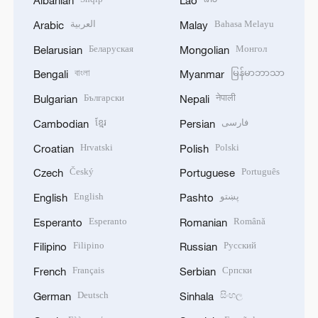
Albanian
Lao
العربية
Bahasa Melayu
Arabic
Malay
Беларуская
Монгол
Belarusian
Mongolian
বাংলা
မြန်မာဘာသာ
Bengali
Myanmar
Български
नेपाली
Bulgarian
Nepali
ខ្មែរ
فارسی
Cambodian
Persian
Hrvatski
Polski
Croatian
Polish
Český
Português
Czech
Portuguese
English
پښتو
English
Pashto
Esperanto
Română
Esperanto
Romanian
Filipino
Русский
Filipino
Russian
Français
Српски
French
Serbian
Deutsch
සිංහල
German
Sinhala