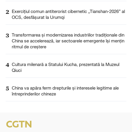
2
Exercițiul comun antiterorist cibernetic „Tianshan-2026” al
OCS, desfășurat la Urumqi
3
Transformarea și modernizarea industriilor tradiționale din
China se accelerează, iar sectoarele emergente își mențin
ritmul de creștere
4
Cultura milenară a Statului Kucha, prezentată la Muzeul
Qiuci
5
China va apăra ferm drepturile și interesele legitime ale
întreprinderilor chineze