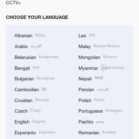
CCTV+
CHOOSE YOUR LANGUAGE
Shqip
ລາວ
Albanian
Lao
العربية
Bahasa Melayu
Arabic
Malay
Беларуская
Монгол
Belarusian
Mongolian
বাংলা
မြန်မာဘာသာ
Bengali
Myanmar
Български
नेपाली
Bulgarian
Nepali
ខ្មែរ
فارسی
Cambodian
Persian
Hrvatski
Polski
Croatian
Polish
Český
Português
Czech
Portuguese
English
پښتو
English
Pashto
Esperanto
Română
Esperanto
Romanian