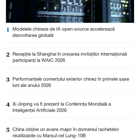
1
Modelele chineze de IA open-source accelerează
dezvoltarea globală
2
Recepție la Shanghai în onoarea invitaților internaționali
participanți la WAIC 2026
3
Performanțele comerțului exterior chinez în primele șase
luni ale anului 2026
4
Xi Jinping va fi prezent la Conferința Mondială a
Inteligenței Artificiale 2026
5
China obține un avans major în domeniul rachetelor
reutilizabile cu Marșul cel Lung-10B