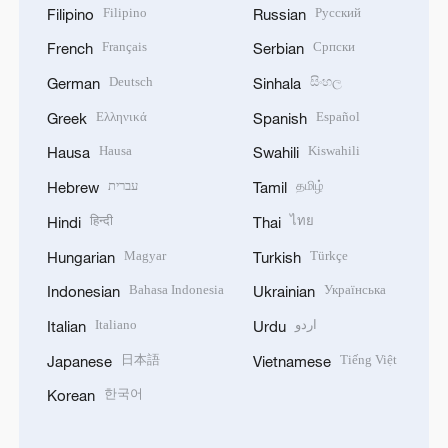
Filipino
Русский
Filipino
Russian
Français
Српски
French
Serbian
Deutsch
සිංහල
German
Sinhala
Ελληνικά
Español
Greek
Spanish
Hausa
Kiswahili
Hausa
Swahili
עברית
தமிழ்
Hebrew
Tamil
हिन्दी
ไทย
Hindi
Thai
Magyar
Türkçe
Hungarian
Turkish
Bahasa Indonesia
Українська
Indonesian
Ukrainian
Italiano
اردو
Italian
Urdu
日本語
Tiếng Việt
Japanese
Vietnamese
한국어
Korean