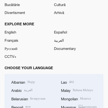
Bucătărie
Cultură
Divertisment
Arhivă
EXPLORE MORE
English
Español
Français
العربية
Русский
Documentary
CCTV+
CHOOSE YOUR LANGUAGE
Shqip
ລາວ
Albanian
Lao
العربية
Bahasa Melayu
Arabic
Malay
Беларуская
Монгол
Belarusian
Mongolian
বাংলা
မြန်မာဘာသာ
Bengali
Myanmar