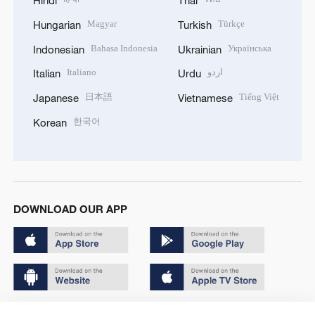
Hindi
Thai
Magyar
Türkçe
Hungarian
Turkish
Bahasa Indonesia
Українська
Indonesian
Ukrainian
Italiano
اردو
Italian
Urdu
日本語
Tiếng Việt
Japanese
Vietnamese
한국어
Korean
DOWNLOAD OUR APP
Copyright © 2024 CGTN.