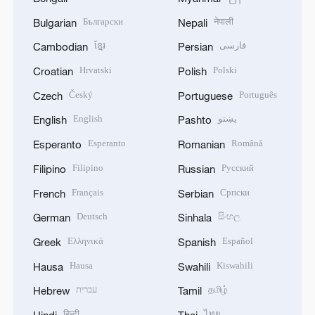
Български
नेपाली
Bulgarian
Nepali
ខ្មែរ
فارسی
Cambodian
Persian
Hrvatski
Polski
Croatian
Polish
Český
Português
Czech
Portuguese
English
پښتو
English
Pashto
Esperanto
Română
Esperanto
Romanian
Filipino
Русский
Filipino
Russian
Français
Српски
French
Serbian
Deutsch
සිංහල
German
Sinhala
Ελληνικά
Español
Greek
Spanish
Hausa
Kiswahili
Hausa
Swahili
עברית
தமிழ்
Hebrew
Tamil
हिन्दी
ไทย