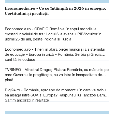
Economedia.ro - Ce se întâmplă în 2026 în energie.
Certitudini și predicții
Economedia.ro - GRAFIC România, în topul mondial al
creșterii nivelului de trai: Locul 6 la avansul PIB/locuitor în
ultimii 25 de ani, peste Polonia și Turcia
Economedia.ro - Tinerii în afara pieței muncii și a sistemului
de educație – Europa în criză – România, Serbia și Grecia
sunt țările codașe
TVRINFO - Ministrul Dragoș Pîslaru: România, cu măsurile pe
care Guvernul le pregătește, nu va intra în incapacitate de
plată
Digi24.ro - România, aproape de momentul în care va trebui
să aleagă între SUA și Europa? Răspunsul lui Tanczos Barna:
Să fim ancorați în realitate