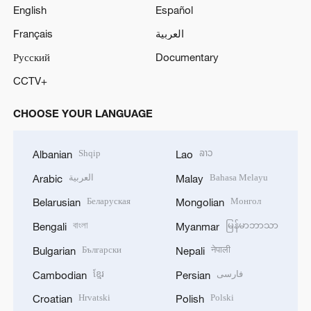
English
Español
Français
العربية
Русский
Documentary
CCTV+
CHOOSE YOUR LANGUAGE
Shqip
ລາວ
Albanian
Lao
العربية
Bahasa Melayu
Arabic
Malay
Беларуская
Монгол
Belarusian
Mongolian
বাংলা
မြန်မာဘာသာ
Bengali
Myanmar
Български
नेपाली
Bulgarian
Nepali
ខ្មែរ
فارسی
Cambodian
Persian
Hrvatski
Polski
Croatian
Polish