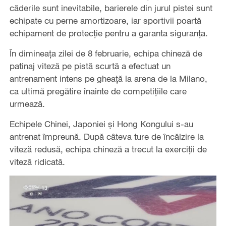
căderile sunt inevitabile, barierele din jurul pistei sunt
echipate cu perne amortizoare, iar sportivii poartă
echipament de protecție pentru a garanta siguranța.
În dimineața zilei de 8 februarie, echipa chineză de
patinaj viteză pe pistă scurtă a efectuat un
antrenament intens pe gheață la arena de la Milano,
ca ultimă pregătire înainte de competițiile care
urmează.
Echipele Chinei, Japoniei și Hong Kongului s-au
antrenat împreună. După câteva ture de încălzire la
viteză redusă, echipa chineză a trecut la exerciții de
viteză ridicată.