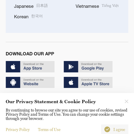
日本語
Tiếng Việt
Japanese
Vietnamese
한국어
Korean
DOWNLOAD OUR APP
Copyright © 2024 CGTN.
Our Privacy Statement & Cookie Policy
京ICP备20000184号
By continuing to browse our site you agree to our use of cookies, revised
Privacy Policy and Terms of Use. You can change your cookie settings
京公网安备 11010502050052号
through your browser.
Disinformation report hotline: 010-85061466
Privacy Policy
Terms of Use
I agree