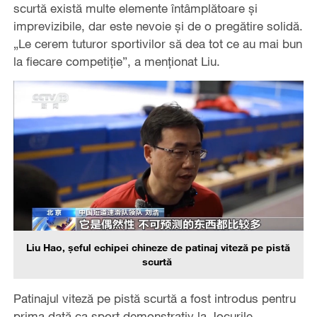
scurtă există multe elemente întâmplătoare și
imprevizibile, dar este nevoie și de o pregătire solidă.
„Le cerem tuturor sportivilor să dea tot ce au mai bun
la fiecare competiție”, a menționat Liu.
Liu Hao, șeful echipei chineze de patinaj viteză pe pistă
scurtă
Patinajul viteză pe pistă scurtă a fost introdus pentru
prima dată ca sport demonstrativ la Jocurile