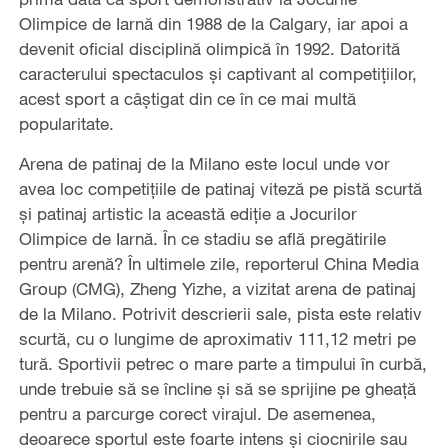
Olimpice de Iarnă din 1988 de la Calgary, iar apoi a
devenit oficial disciplină olimpică în 1992. Datorită
caracterului spectaculos și captivant al competițiilor,
acest sport a câștigat din ce în ce mai multă
popularitate.
Arena de patinaj de la Milano este locul unde vor
avea loc competițiile de patinaj viteză pe pistă scurtă
și patinaj artistic la această ediție a Jocurilor
Olimpice de Iarnă. În ce stadiu se află pregătirile
pentru arenă? În ultimele zile, reporterul China Media
Group (CMG), Zheng Yizhe, a vizitat arena de patinaj
de la Milano. Potrivit descrierii sale, pista este relativ
scurtă, cu o lungime de aproximativ 111,12 metri pe
tură. Sportivii petrec o mare parte a timpului în curbă,
unde trebuie să se încline și să se sprijine pe gheață
pentru a parcurge corect virajul. De asemenea,
deoarece sportul este foarte intens și ciocnirile sau