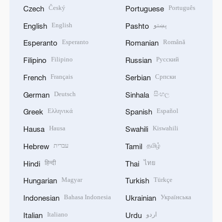
Český
Português
Czech
Portuguese
English
پښتو
English
Pashto
Esperanto
Română
Esperanto
Romanian
Filipino
Русский
Filipino
Russian
Français
Српски
French
Serbian
Deutsch
සිංහල
German
Sinhala
Ελληνικά
Español
Greek
Spanish
Hausa
Kiswahili
Hausa
Swahili
עברית
தமிழ்
Hebrew
Tamil
हिन्दी
ไทย
Hindi
Thai
Magyar
Türkçe
Hungarian
Turkish
Bahasa Indonesia
Українська
Indonesian
Ukrainian
Italiano
اردو
Italian
Urdu