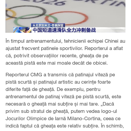
În timpul antrenamentului, tehnicienii echipei Chinei au
ajustat frecvent patinele sportivilor. Reporterul a aflat
că, potrivit observațiilor recente, gheața de pe
această pistă este mai moale decât de obicei.
Reporterul CMG a transmis că patinajul viteză pe
pistă scurtă și patinajul artistic au cerințe foarte
diferite față de gheață. De exemplu, pentru
antrenamentul de patinaj viteză pe pistă scurtă, este
necesară o gheață mai subțire și mai tare. „Dacă
privim sub stratul de gheață, putem vedea logo-ul
Jocurilor Olimpice de Iarnă Milano-Cortina, ceea ce
indică faptul că gheața este relativ subțire. În schimb,