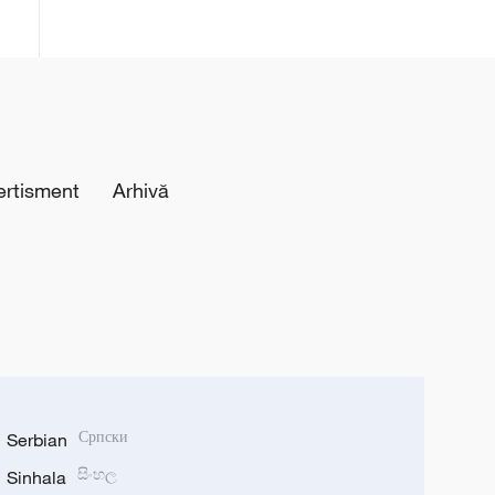
ertisment
Arhivă
Serbian
Српски
Sinhala
සිංහල