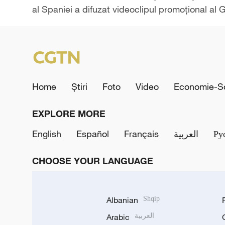
al Spaniei a difuzat videoclipul promoțional al
Home
Știri
Foto
Video
Economie-So
EXPLORE MORE
English
Español
Français
العربية
Ру
CHOOSE YOUR LANGUAGE
Albanian
Shqip
Arabic
العربية