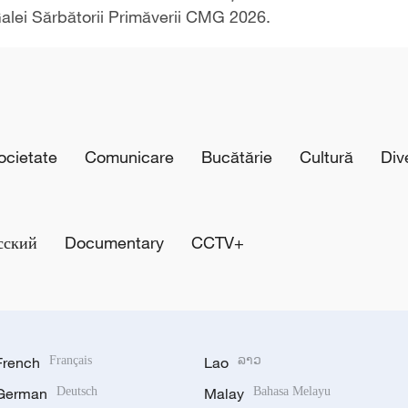
 Galei Sărbătorii Primăverii CMG 2026.
cietate
Comunicare
Bucătărie
Cultură
Div
сский
Documentary
CCTV+
French
Français
Lao
ລາວ
German
Deutsch
Malay
Bahasa Melayu