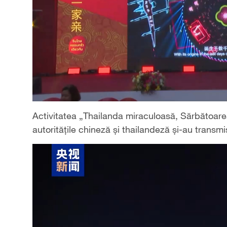
Activitatea „Thailanda miraculoasă, Sărbătoarea
autoritățile chineză și thailandeză și-au transmi