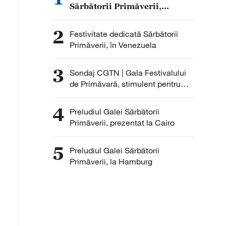
Sărbătorii Primăverii,
difuzată în Kazahstan
2
Festivitate dedicată Sărbătorii
Primăverii, în Venezuela
3
Sondaj CGTN | Gala Festivalului
de Primăvară, stimulent pentru
noile forțe productive de calitate
4
Preludiul Galei Sărbătorii
Primăverii, prezentat la Cairo
5
Preludiul Galei Sărbătorii
Primăverii, la Hamburg