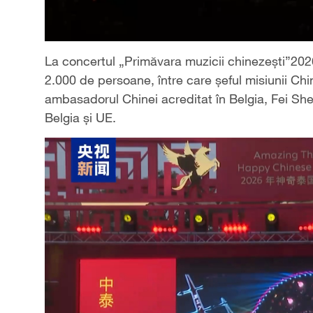
La concertul „Primăvara muzicii chinezești”2026
2.000 de persoane, între care șeful misiunii C
ambasadorul Chinei acreditat în Belgia, Fei Sheng
Belgia și UE.