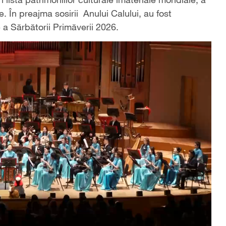
 În preajma sosirii Anului Calului, au fost
e a Sărbătorii Primăverii 2026.