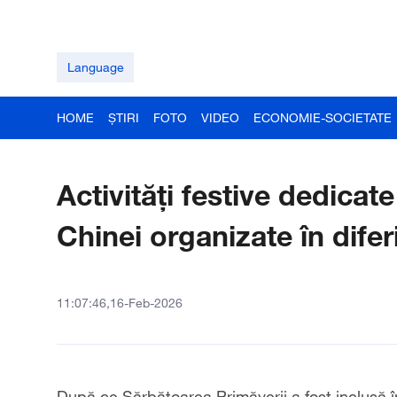
Language
HOME
ȘTIRI
FOTO
VIDEO
ECONOMIE-SOCIETATE
Activități festive dedicate
Chinei organizate în diferi
11:07:46,16-Feb-2026
După ce Sărbătoarea Primăverii a fost inclusă în