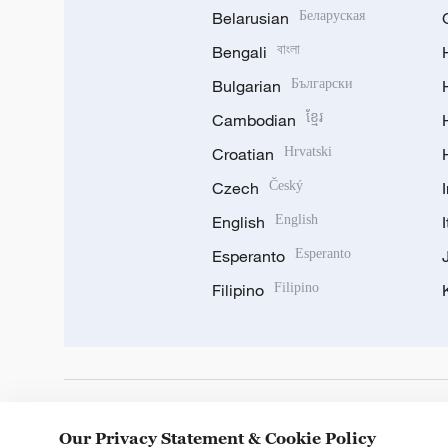
Belarusian
Беларуская
Bengali
বাংলা
Bulgarian
Български
Cambodian
ខ្មែរ
Croatian
Hrvatski
Czech
Český
English
English
Esperanto
Esperanto
Filipino
Filipino
DOWNLOAD OUR APP
Our Privacy Statement & Cookie Policy