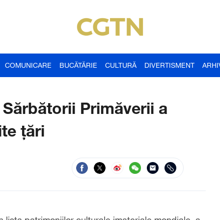
COMUNICARE
BUCĂTĂRIE
CULTURĂ
DIVERTISMENT
ARHI
 Sărbătorii Primăverii a
te țări
 lista patrimoniilor culturale imateriale mondiale, a