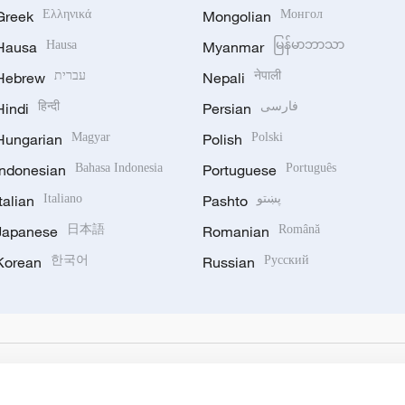
Greek
Ελληνικά
Mongolian
Монгол
Hausa
Hausa
Myanmar
မြန်မာဘာသာ
Hebrew
עברית
Nepali
नेपाली
Hindi
हिन्दी
Persian
فارسی
Hungarian
Magyar
Polish
Polski
Indonesian
Bahasa Indonesia
Portuguese
Português
Italian
Italiano
Pashto
پښتو
Japanese
日本語
Romanian
Română
Korean
한국어
Russian
Русский