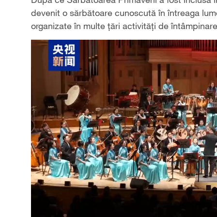
devenit o sărbătoare cunoscută în întreaga lume.
organizate în multe țări activități de întâmpinar