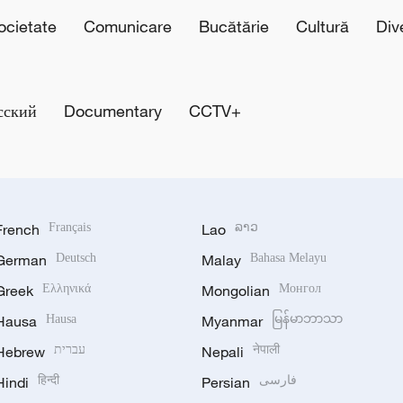
cietate
Comunicare
Bucătărie
Cultură
Div
сский
Documentary
CCTV+
French
Français
Lao
ລາວ
German
Deutsch
Malay
Bahasa Melayu
Greek
Ελληνικά
Mongolian
Монгол
Hausa
Hausa
Myanmar
မြန်မာဘာသာ
Hebrew
עברית
Nepali
नेपाली
Hindi
हिन्दी
Persian
فارسی