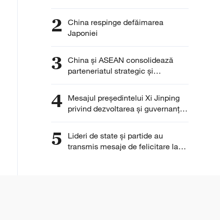
pentru construirea unei lumi
multipolare
2
China respinge defăimarea
Japoniei
3
China și ASEAN consolidează
parteneriatul strategic și
cooperarea regională
4
Mesajul președintelui Xi Jinping
privind dezvoltarea și guvernanța
IA rezonează cu lumea
5
Lideri de state și partide au
transmis mesaje de felicitare la
105 ani de la fondarea PCC