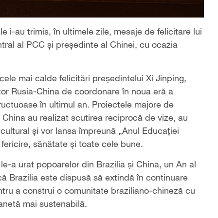
le i-au trimis, în ultimele zile, mesaje de felicitare lui
ntral al PCC și președinte al Chinei, cu ocazia
ele mai calde felicitări președintelui Xi Jinping,
tor Rusia-China de coordonare în noua eră a
fructuoase în ultimul an. Proiectele majore de
China au realizat scutirea reciprocă de vize, au
 cultural și vor lansa împreună „Anul Educației
fericire, sănătate și toate cele bune.
 le-a urat popoarelor din Brazilia și China, un An al
că Brazilia este dispusă să extindă în continuare
entru a construi o comunitate braziliano-chineză cu
anetă mai sustenabilă.