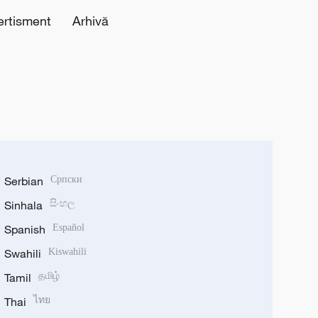
ertisment
Arhivă
Serbian
Српски
Sinhala
සිංහල
Spanish
Español
Swahili
Kiswahili
Tamil
தமிழ்
Thai
ไทย