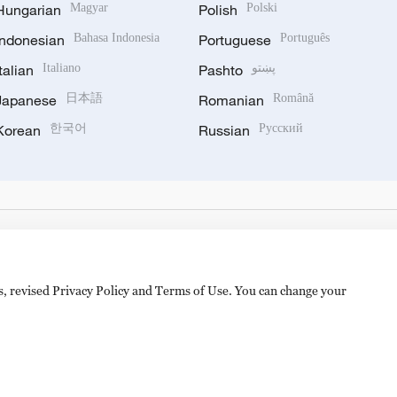
Hungarian
Magyar
Polish
Polski
Indonesian
Bahasa Indonesia
Portuguese
Português
Italian
Italiano
Pashto
پښتو
Japanese
日本語
Romanian
Română
Korean
한국어
Russian
Русский
es, revised Privacy Policy and Terms of Use. You can change your
备 11010502050052号
Disinformation report hotline: 010-8506146