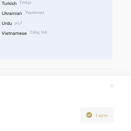
Turkish
Türkçe
Ukrainian
Українська
Urdu
اردو
Vietnamese
Tiếng Việt
I agree
6