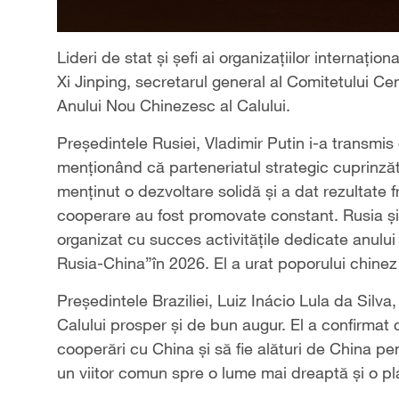
Lideri de stat și șefi ai organizațiilor internaționa
Xi Jinping, secretarul general al Comitetului Ce
Anului Nou Chinezesc al Calului.
Președintele Rusiei, Vladimir Putin i-a transmis c
menționând că parteneriatul strategic cuprinză
menținut o dezvoltare solidă și a dat rezultate 
cooperare au fost promovate constant. Rusia și 
organizat cu succes activitățile dedicate anului
Rusia-China”în 2026. El a urat poporului chinez 
Președintele Braziliei, Luiz Inácio Lula da Silva,
Calului prosper și de bun augur. El a confirmat 
cooperări cu China și să fie alături de China p
un viitor comun spre o lume mai dreaptă și o pl