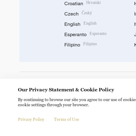
Croatian
Hrvatski
Czech
Český
English
English
Esperanto
Esperanto
Filipino
Filipino
DOWNLOAD OUR APP
Our Privacy Statement & Cookie Policy
By continuing to browse our site you agree to our use of cooki
cookie settings through your browser.
Privacy Policy
Terms of Use
Copyright © 2024 CGTN.
京ICP备20000184号
京公网安