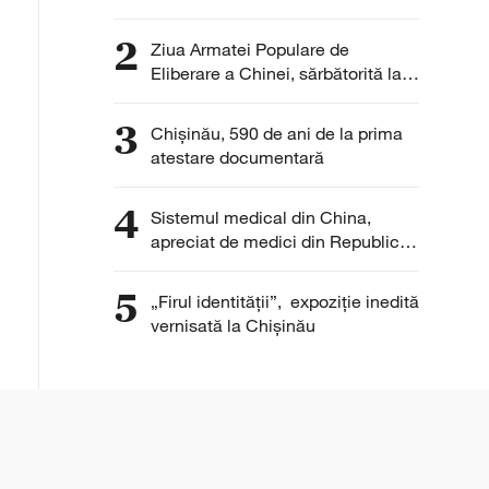
autoturisme pentru
Republica Moldova
2
Ziua Armatei Populare de
Eliberare a Chinei, sărbătorită la
Chișinău
3
Chișinău, 590 de ani de la prima
atestare documentară
4
Sistemul medical din China,
apreciat de medici din Republica
Moldova pentru eficiență și
digitalizare
5
„Firul identității”, expoziție inedită
vernisată la Chișinău