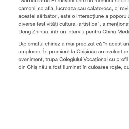
Video
"Sărbătoarea Primăverii este un moment special 
oamenii se află, lucrează sau călătoresc, ei revin
acestei sărbători, este o interacțiune a poporul
diverse festivități cultural-artistice", a menț
Dong Zhihua, într-un interviu pentru China Me
Diplomatul chinez a mai precizat că în acest an
amploare. În premieră la Chișinău au evoluat art
eveniment, trupa Colegiului Vocațional cu profi
din Chișinău a fost iluminat în culoarea roșie,