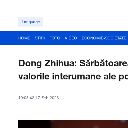
Language
HOME
ȘTIRI
FOTO
VIDEO
ECONOMIE-SOCIETATE
Dong Zhihua: Sărbătoarea
valorile interumane ale p
10:08:42,17-Feb-2026