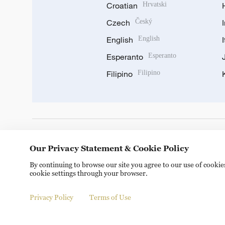
Croatian
Hrvatski
Czech
Český
English
English
Esperanto
Esperanto
Filipino
Filipino
DOWNLOAD OUR APP
Our Privacy Statement & Cookie Policy
By continuing to browse our site you agree to our use of cooki
cookie settings through your browser.
Privacy Policy
Terms of Use
Copyright © 2024 CGTN.
京ICP备20000184号
京公网安