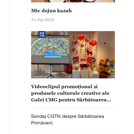
Mic dejun kazah
31-Jul-2026
Videoclipul promoțional și
produsele culturale creative ale
Galei CMG pentru Sărbătoarea
Primăverii 2026, prezentate la
Luxemburg
Sondaj CGTN despre Sărbătoarea
Primăverii