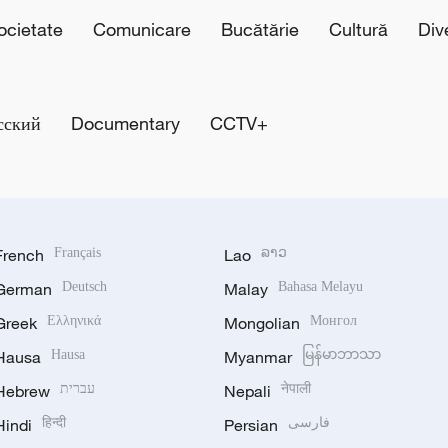
cietate
Comunicare
Bucătărie
Cultură
Div
сский
Documentary
CCTV+
French
Français
Lao
ລາວ
German
Deutsch
Malay
Bahasa Melayu
Greek
Ελληνικά
Mongolian
Монгол
Hausa
Hausa
Myanmar
မြန်မာဘာသာ
Hebrew
עברית
Nepali
नेपाली
Hindi
हिन्दी
Persian
فارسی