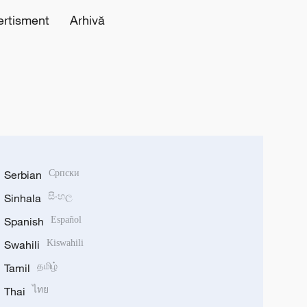
ertisment
Arhivă
Serbian
Српски
Sinhala
සිංහල
Spanish
Español
Swahili
Kiswahili
Tamil
தமிழ்
Thai
ไทย