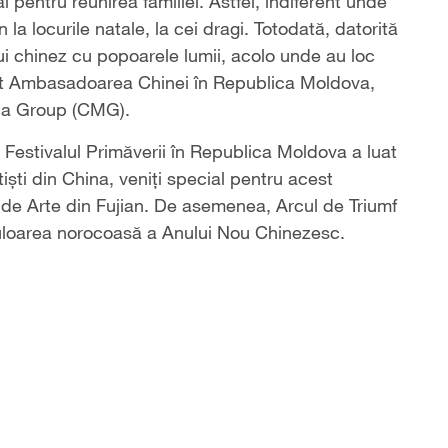
pentru reunirea familiei. Astfel, indiferent unde
 la locurile natale, la cei dragi. Totodată, datorită
ui chinez cu popoarele lumii, acolo unde au loc
ionat Ambasadoarea Chinei în Republica Moldova,
dia Group (CMG).
 Festivalul Primăverii în Republica Moldova a luat
iști din China, veniți special pentru acest
l de Arte din Fujian. De asemenea, Arcul de Triumf
 culoarea norocoasă a Anului Nou Chinezesc.