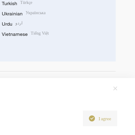
Turkish
Türkçe
Ukrainian
Українська
Urdu
اردو
Vietnamese
Tiếng Việt
I agree
6