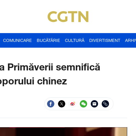
COMUNICARE
BUCĂTĂRIE
CULTURĂ
DIVERTISMENT
ARHI
 Primăverii semnifică
oporului chinez