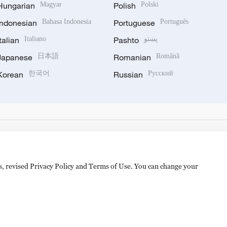
Hungarian
Magyar
Polish
Polski
Indonesian
Bahasa Indonesia
Portuguese
Português
Italian
Italiano
Pashto
پښتو
Japanese
日本語
Romanian
Română
Korean
한국어
Russian
Русский
es, revised Privacy Policy and Terms of Use. You can change your
备 11010502050052号
Disinformation report hotline: 010-8506146