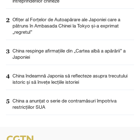
întreprinderilor chineze
2
Ofițer al Forțelor de Autoapărare ale Japoniei care a
pătruns în Ambasada Chinei la Tokyo și-a exprimat
„regretul”
3
China respinge afirmațiile din „Cartea albă a apărării” a
Japoniei
4
China îndeamnă Japonia să reflecteze asupra trecutului
istoric și să învețe lecțiile istoriei
5
China a anunţat o serie de contramăsuri împotriva
restricţiilor SUA