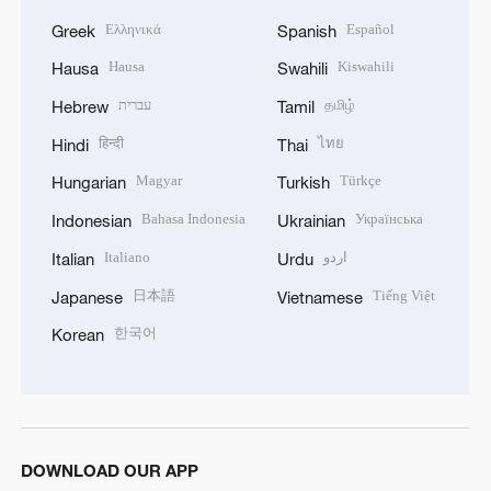
Ελληνικά
Español
Greek
Spanish
Hausa
Kiswahili
Hausa
Swahili
עברית
தமிழ்
Hebrew
Tamil
हिन्दी
ไทย
Hindi
Thai
Magyar
Türkçe
Hungarian
Turkish
Bahasa Indonesia
Українська
Indonesian
Ukrainian
Italiano
اردو
Italian
Urdu
日本語
Tiếng Việt
Japanese
Vietnamese
한국어
Korean
DOWNLOAD OUR APP