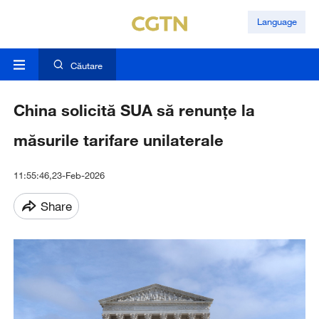
Language
Căutare
China solicită SUA să renunțe la
măsurile tarifare unilaterale
11:55:46,23-Feb-2026
Share