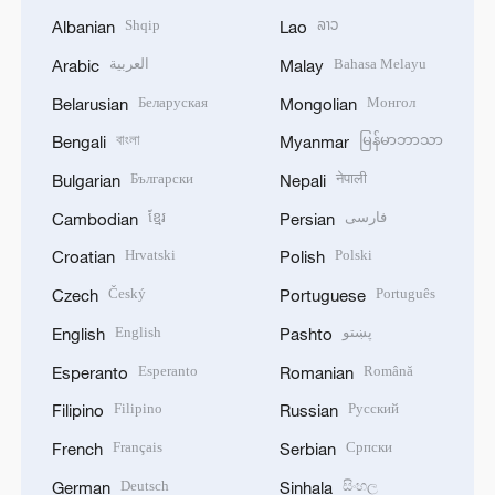
Shqip
ລາວ
Albanian
Lao
العربية
Bahasa Melayu
Arabic
Malay
Беларуская
Монгол
Belarusian
Mongolian
বাংলা
မြန်မာဘာသာ
Bengali
Myanmar
Български
नेपाली
Bulgarian
Nepali
ខ្មែរ
فارسی
Cambodian
Persian
Hrvatski
Polski
Croatian
Polish
Český
Português
Czech
Portuguese
English
پښتو
English
Pashto
Esperanto
Română
Esperanto
Romanian
Filipino
Русский
Filipino
Russian
Français
Српски
French
Serbian
Deutsch
සිංහල
German
Sinhala