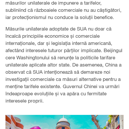
măsurilor unilaterale de impunere a tarifelor,
subliniind că războaiele comerciale nu au câștigători,
iar protecționismul nu conduce la soluții benefice.
Măsurile unilaterale adoptate de SUA nu doar că
încalcă principiile economice și comerciale
internaționale, dar și legislația internă americană,
afectând interesele tuturor părților implicate. Beijingul
cere Washingtonului să renunțe la politicile tarifare
unilaterale aplicate altor state. De asemenea, China a
observat că SUA intenționează să demareze noi
investigații comerciale ca măsuri alternative pentru a
menține tarifele existente. Guvernul Chinei va urmări
îndeaproape evoluțiile și va apăra cu fermitate
interesele proprii.