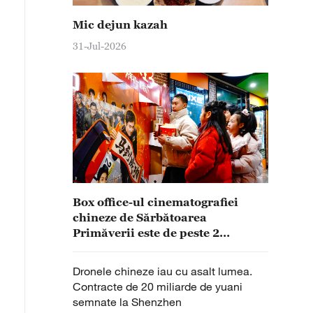
Mic dejun kazah
31-Jul-2026
Box office-ul cinematografiei
chineze de Sărbătoarea
Primăverii este de peste 2
miliarde de yuani
Dronele chineze iau cu asalt lumea.
Contracte de 20 miliarde de yuani
semnate la Shenzhen