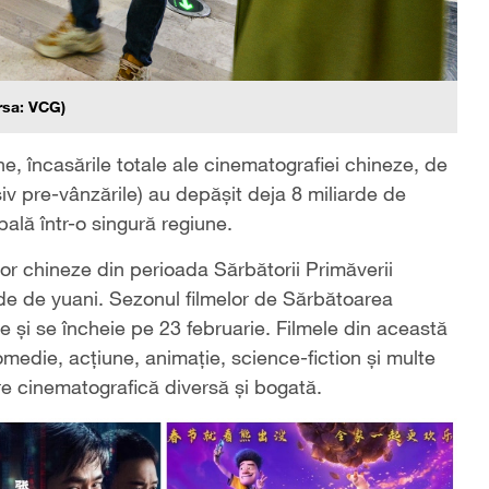
rsa: VCG)
e, încasările totale ale cinematografiei chineze, de
siv pre-vânzările) au depășit deja 8 miliarde de
ală într-o singură regiune.
or chineze din perioada Sărbătorii Primăverii
arde de yuani. Sezonul filmelor de Sărbătoarea
e și se încheie pe 23 februarie. Filmele din această
edie, acțiune, animație, science-fiction și multe
re cinematografică diversă și bogată.