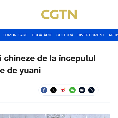
COMUNICARE
BUCĂTĂRIE
CULTURĂ
DIVERTISMENT
ARHI
i chineze de la începutul
de de yuani