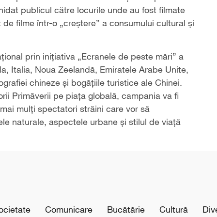
hidat publicul către locurile unde au fost filmate
 de filme într-o „creștere” a consumului cultural și
ional prin inițiativa „Ecranele de peste mări” a
, Italia, Noua Zeelandă, Emiratele Arabe Unite,
afiei chineze și bogățiile turistice ale Chinei.
rii Primăverii pe piața globală, campania va fi
 mai mulți spectatori străini care vor să
e naturale, aspectele urbane și stilul de viață
cietate
Comunicare
Bucătărie
Cultură
Div