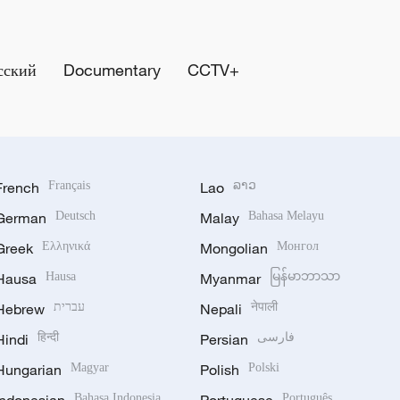
сский
Documentary
CCTV+
French
Français
Lao
ລາວ
German
Deutsch
Malay
Bahasa Melayu
Greek
Ελληνικά
Mongolian
Монгол
Hausa
Hausa
Myanmar
မြန်မာဘာသာ
Hebrew
עברית
Nepali
नेपाली
Hindi
हिन्दी
Persian
فارسی
Hungarian
Magyar
Polish
Polski
Indonesian
Bahasa Indonesia
Portuguese
Português