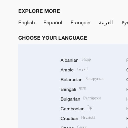
EXPLORE MORE
English
Español
Français
العربية
Ру
CHOOSE YOUR LANGUAGE
Albanian
Shqip
Arabic
العربية
Belarusian
Беларуская
Bengali
বাংলা
Bulgarian
Български
Cambodian
ខ្មែរ
Croatian
Hrvatski
Czech
Český