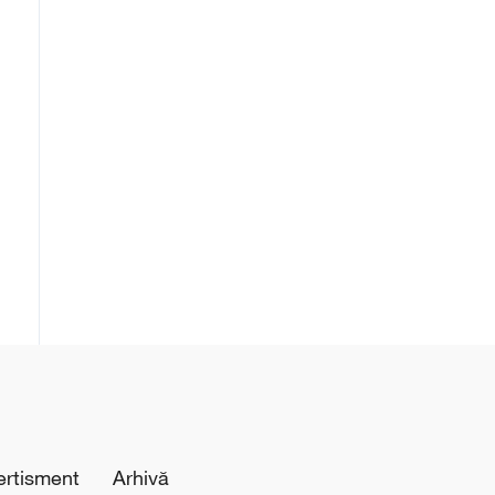
ertisment
Arhivă