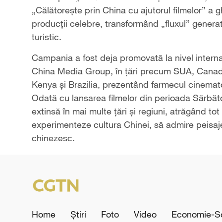
„Călătorește prin China cu ajutorul filmelor” a g
producții celebre, transformând „fluxul” generat
turistic.
Campania a fost deja promovată la nivel internaț
China Media Group, în țări precum SUA, Canada
Kenya și Brazilia, prezentând farmecul cinematogr
Odată cu lansarea filmelor din perioada Sărbăto
extinsă în mai multe țări și regiuni, atrăgând tot
experimenteze cultura Chinei, să admire peisajel
chinezesc.
Home
Știri
Foto
Video
Economie-So