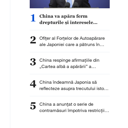
1
China va apăra ferm
drepturile și interesele
legitime ale întreprinderilor
chineze
2
Ofițer al Forțelor de Autoapărare
ale Japoniei care a pătruns în
Ambasada Chinei la Tokyo și-a
exprimat „regretul”
3
China respinge afirmațiile din
„Cartea albă a apărării” a
Japoniei
4
China îndeamnă Japonia să
reflecteze asupra trecutului istoric
și să învețe lecțiile istoriei
5
China a anunţat o serie de
contramăsuri împotriva restricţiilor
SUA