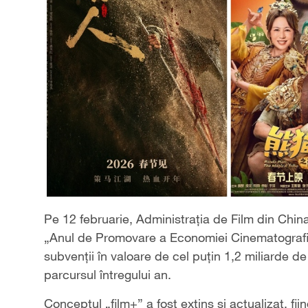
Pe 12 februarie, Administrația de Film din China
„Anul de Promovare a Economiei Cinematografic
subvenții în valoare de cel puțin 1,2 miliarde d
parcursul întregului an.
Conceptul „film+” a fost extins și actualizat, fi