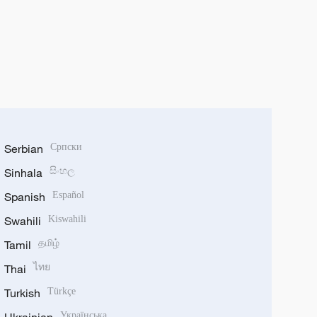
Serbian
Српски
Sinhala
සිංහල
Spanish
Español
Swahili
Kiswahili
Tamil
தமிழ்
Thai
ไทย
Turkish
Türkçe
Ukrainian
Українська