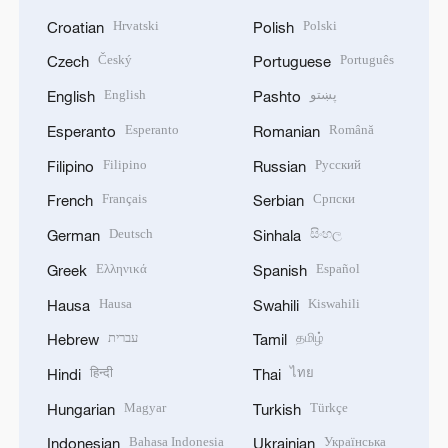
Hrvatski
Polski
Croatian
Polish
Český
Português
Czech
Portuguese
English
پښتو
English
Pashto
Esperanto
Română
Esperanto
Romanian
Filipino
Русский
Filipino
Russian
Français
Српски
French
Serbian
Deutsch
සිංහල
German
Sinhala
Ελληνικά
Español
Greek
Spanish
Hausa
Kiswahili
Hausa
Swahili
עברית
தமிழ்
Hebrew
Tamil
हिन्दी
ไทย
Hindi
Thai
Magyar
Türkçe
Hungarian
Turkish
Bahasa Indonesia
Українська
Indonesian
Ukrainian