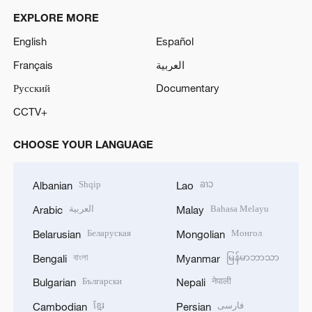
EXPLORE MORE
English
Español
Français
العربية
Русский
Documentary
CCTV+
CHOOSE YOUR LANGUAGE
Shqip
ລາວ
Albanian
Lao
العربية
Bahasa Melayu
Arabic
Malay
Беларуская
Монгол
Belarusian
Mongolian
বাংলা
မြန်မာဘာသာ
Bengali
Myanmar
Български
नेपाली
Bulgarian
Nepali
ខ្មែរ
فارسی
Cambodian
Persian