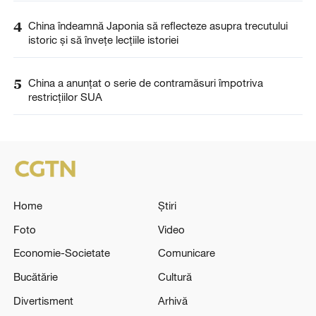
4
China îndeamnă Japonia să reflecteze asupra trecutului
istoric și să învețe lecțiile istoriei
5
China a anunţat o serie de contramăsuri împotriva
restricţiilor SUA
Home
Știri
Foto
Video
Economie-Societate
Comunicare
Bucătărie
Cultură
Divertisment
Arhivă