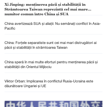
Xi Jinping: menținerea păcii și stabilității în
Strâmtoarea Taiwan reprezintă cel mai mare
numitor comun între China și SUA
China avertizează SUA și aliații: Nu semănați conflict în Asia-
Pacific
China: Forțele separatiste sunt cei mai mari distrugători ai
păcii și stabilității în strâmtoarea Taiwan
China speră în mai multe eforturi pentru menținerea păcii și
stabilității din Orientul Mijlociu
Viktor Orban: Implicarea în conflictul Rusia-Ucraina este
dăunătoare Ungariei și UE