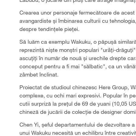
Crearea unor personaje fermecătoare de acest 
avangardiste și îmbinarea culturii cu tehnologia, i
despre tendințele pieței.
Să luăm ca exemplu Wakuku, o păpușă similară
reprezintă niște monștri populari "urâți-drăguți",
ascuțiți în număr de nouă și urechile drepte c
conceput pentru a fi mai "sălbatic", ca un vânăto
zâmbet înclinat.
Proiectat de studioul chinezesc Here Group, Wa
complexe, cu ochi mari expresivi. Popular în pes
cutii surpriză la prețul de 69 de yuani (10,05 U
chineză de jucării de colecție de designer domi
Chen Yi, șeful departamentului de dezvoltare a
unui Wakuku necesită un echilibru între creativ