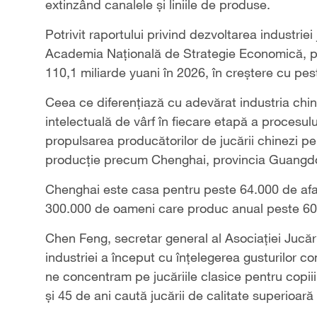
extinzând canalele și liniile de produse.
Potrivit raportului privind dezvoltarea industrie
Academia Națională de Strategie Economică, pi
110,1 miliarde yuani în 2026, în creștere cu p
Ceea ce diferențiază cu adevărat industria chi
intelectuală de vârf în fiecare etapă a procesulu
propulsarea producătorilor de jucării chinezi pe 
producție precum Chenghai, provincia Guangdon
Chenghai este casa pentru peste 64.000 de afac
300.000 de oameni care produc anual peste 600 
Chen Feng, secretar general al Asociației Jucăr
industriei a început cu înțelegerea gusturilor c
ne concentram pe jucăriile clasice pentru copii
și 45 de ani caută jucării de calitate superioar