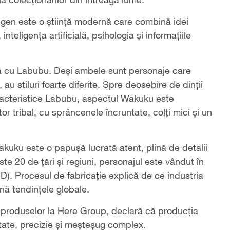
gen este o știință modernă care combină idei
nteligența artificială, psihologia și informațiile
 cu Labubu. Deși ambele sunt personaje care
 au stiluri foarte diferite. Spre deosebire de dinții
aracteristice Labubu, aspectul Wakuku este
r tribal, cu sprâncenele încruntate, colți mici și un
kuku este o papușă lucrată atent, plină de detalii
te 20 de țări și regiuni, personajul este vândut în
SD). Procesul de fabricație explică de ce industria
nă tendințele globale.
 produselor la Here Group, declară că producția
itate, precizie și meșteșug complex.