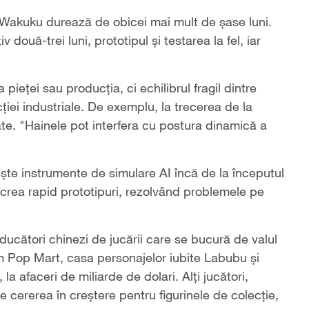
u Wakuku durează de obicei mai mult de șase luni.
două-trei luni, prototipul și testarea la fel, iar
ieței sau producția, ci echilibrul fragil dintre
cției industriale. De exemplu, la trecerea de la
te. "Hainele pot interfera cu postura dinamică a
ște instrumente de simulare AI încă de la începutul
crea rapid prototipuri, rezolvând problemele pe
ucători chinezi de jucării care se bucură de valul
um Pop Mart, casa personajelor iubite Labubu și
la afaceri de miliarde de dolari. Alți jucători,
de cererea în creștere pentru figurinele de colecție,