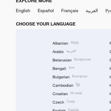
EXPLORE MORE
English
Español
Français
العربية
Ру
CHOOSE YOUR LANGUAGE
Albanian
Shqip
Arabic
العربية
Belarusian
Беларуская
Bengali
বাংলা
Bulgarian
Български
Cambodian
ខ្មែរ
Croatian
Hrvatski
Czech
Český
English
English