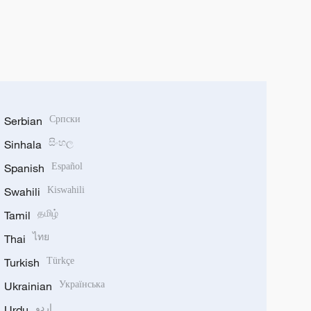
Serbian
Српски
Sinhala
සිංහල
Spanish
Español
Swahili
Kiswahili
Tamil
தமிழ்
Thai
ไทย
Turkish
Türkçe
Ukrainian
Українська
Urdu
اردو