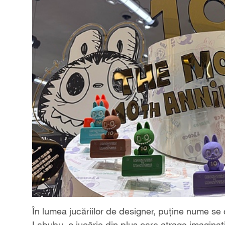
În lumea jucăriilor de designer, puține nume se 
Labubu, o jucărie din pluș care atrage imaginați