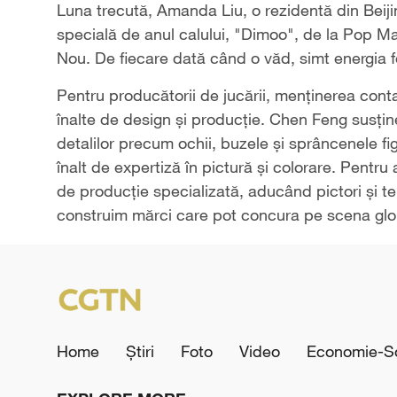
Luna trecută, Amanda Liu, o rezidentă din Beiji
specială de anul calului, "Dimoo", de la Pop M
Nou. De fiecare dată când o văd, simt energia fe
Pentru producătorii de jucării, menținerea con
înalte de design și producție. Chen Feng susți
detalilor precum ochii, buzele și sprâncenele fi
înalt de expertiză în pictură și colorare. Pentru
de producție specializată, aducând pictori și teh
construim mărci care pot concura pe scena glob
Home
Știri
Foto
Video
Economie-So