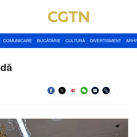
COMUNICARE
BUCĂTĂRIE
CULTURĂ
DIVERTISMENT
ARHI
odă