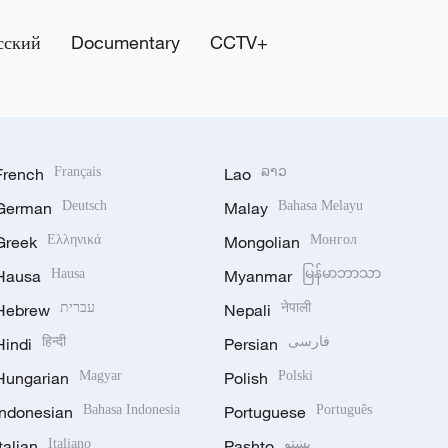
сский
Documentary
CCTV+
French
Français
Lao
ລາວ
German
Deutsch
Malay
Bahasa Melayu
Greek
Ελληνικά
Mongolian
Монгол
Hausa
Hausa
Myanmar
မြန်မာဘာသာ
Hebrew
עברית
Nepali
नेपाली
Hindi
हिन्दी
Persian
فارسی
Hungarian
Magyar
Polish
Polski
Indonesian
Bahasa Indonesia
Portuguese
Português
Italian
Italiano
Pashto
پښتو