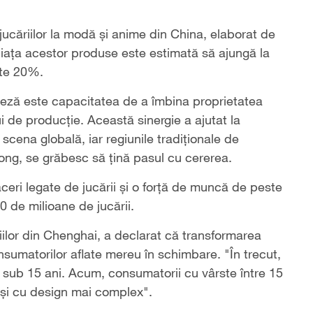
i jucăriilor la modă și anime din China, elaborat de
ața acestor produse este estimată să ajungă la
este 20%.
neză este capacitatea de a îmbina proprietatea
i de producție. Această sinergie a ajutat la
scena globală, iar regiunile tradiționale de
g, se grăbesc să țină pasul cu cererea.
eri legate de jucării și o forță de muncă de peste
de milioane de jucării.
iilor din Chenghai, a declarat că transformarea
onsumatorilor aflate mereu în schimbare. "În trecut,
i sub 15 ani. Acum, consumatorii cu vârste între 15
ă și cu design mai complex".