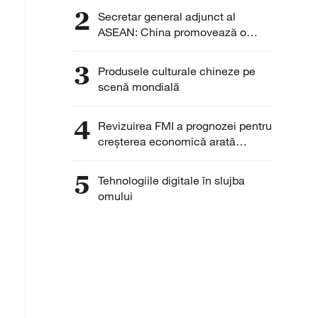
2
Secretar general adjunct al
ASEAN: China promovează o
abordare constructivă în
dezvoltarea inteligenței artificiale
3
Produsele culturale chineze pe
scenă mondială
4
Revizuirea FMI a prognozei pentru
creșterea economică arată
certitudinea dezvoltării Chinei
5
Tehnologiile digitale în slujba
omului