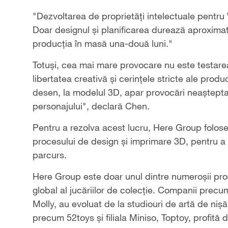
"Dezvoltarea de proprietăți intelectuale pentr
Doar designul și planificarea durează aproximativ 
producția în masă una-două luni."
Totuși, cea mai mare provocare nu este testarea p
libertatea creativă și cerințele stricte ale produ
desen, la modelul 3D, apar provocări neaștepta
personajului", declară Chen.
Pentru a rezolva acest lucru, Here Group folose
procesului de design și imprimare 3D, pentru a 
parcurs.
Here Group este doar unul dintre numeroșii prod
global al jucăriilor de colecție. Companii prec
Molly, au evoluat de la studiouri de artă de nișă, 
precum 52toys și filiala Miniso, Toptoy, profită 