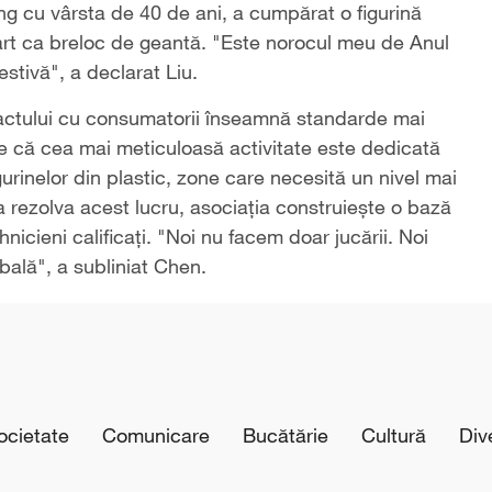
ng cu vârsta de 40 de ani, a cumpărat o figurină
art ca breloc de geantă. "Este norocul meu de Anul
stivă", a declarat Liu.
tactului cu consumatorii înseamnă standarde mai
ne că cea mai meticuloasă activitate este dedicată
gurinelor din plastic, zone care necesită un nivel mai
 a rezolva acest lucru, asociația construiește o bază
nicieni calificați. "Noi nu facem doar jucării. Noi
ală", a subliniat Chen.
cietate
Comunicare
Bucătărie
Cultură
Div