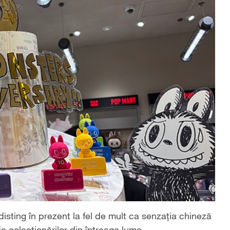
disting în prezent la fel de mult ca senzația chineză
a colecționărilor din întreaga lume.