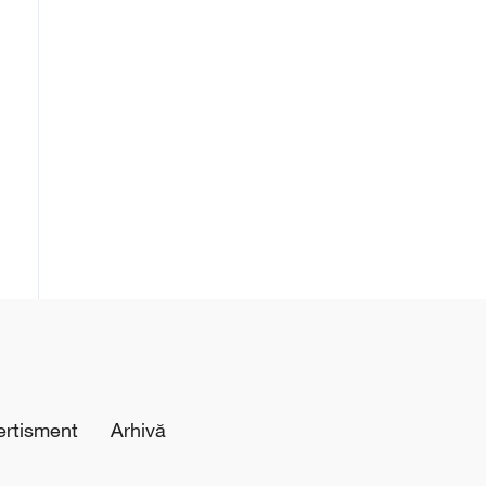
ertisment
Arhivă