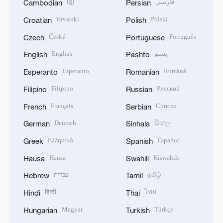
ខ្មែរ
فارسی
Cambodian
Persian
Hrvatski
Polski
Croatian
Polish
Český
Português
Czech
Portuguese
English
پښتو
English
Pashto
Esperanto
Română
Esperanto
Romanian
Filipino
Русский
Filipino
Russian
Français
Српски
French
Serbian
Deutsch
සිංහල
German
Sinhala
Ελληνικά
Español
Greek
Spanish
Hausa
Kiswahili
Hausa
Swahili
עברית
தமிழ்
Hebrew
Tamil
हिन्दी
ไทย
Hindi
Thai
Magyar
Türkçe
Hungarian
Turkish