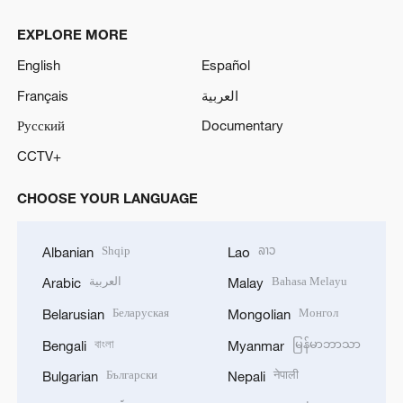
EXPLORE MORE
English
Español
Français
العربية
Русский
Documentary
CCTV+
CHOOSE YOUR LANGUAGE
Shqip
ລາວ
Albanian
Lao
العربية
Bahasa Melayu
Arabic
Malay
Беларуская
Монгол
Belarusian
Mongolian
বাংলা
မြန်မာဘာသာ
Bengali
Myanmar
Български
नेपाली
Bulgarian
Nepali