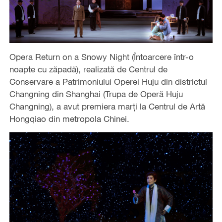
Opera Return on a Snowy Night (Întoarcere într-o
noapte cu zăpadă), realizată de Centrul de
Conservare a Patrimoniului Operei Huju din districtul
Changning din Shanghai (Trupa de Operă Huju
Changning), a avut premiera marți la Centrul de Artă
Hongqiao din metropola Chinei.