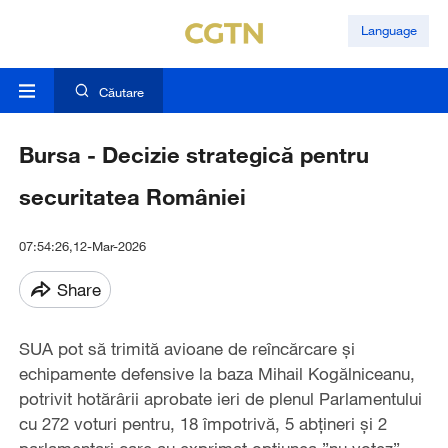
Language
Căutare
Bursa - Decizie strategică pentru
securitatea României
07:54:26,12-Mar-2026
Share
SUA pot să trimită avioane de reîncărcare şi
echipamente defensive la baza Mihail Kogălniceanu,
potrivit hotărârii aprobate ieri de plenul Parlamentului
cu 272 voturi pentru, 18 împotrivă, 5 abţineri şi 2