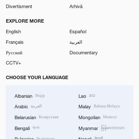
Divertisment
Arhivă
EXPLORE MORE
English
Español
Français
العربية
Русский
Documentary
CCTV+
CHOOSE YOUR LANGUAGE
Shqip
ລາວ
Albanian
Lao
العربية
Bahasa Melayu
Arabic
Malay
Беларуская
Монгол
Belarusian
Mongolian
বাংলা
မြန်မာဘာသာ
Bengali
Myanmar
Български
नेपाली
Bulgarian
Nepali