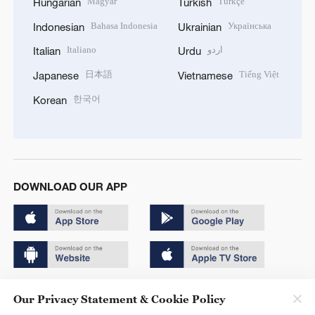
Magyar
Türkçe
Hungarian
Turkish
Bahasa Indonesia
Українська
Indonesian
Ukrainian
Italiano
اردو
Italian
Urdu
日本語
Tiếng Việt
Japanese
Vietnamese
한국어
Korean
DOWNLOAD OUR APP
Copyright © 2024 CGTN.
Our Privacy Statement & Cookie Policy
京ICP备20000184号