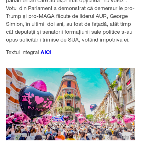
parlamentari care au exprimat opţiunea ”nu votez”.
Votul din Parlament a demonstrat că demersurile pro-
Trump şi pro-MAGA făcute de liderul AUR, George
Simion, în ultimii doi ani, au fost de faţadă, atât timp
cât deputaţii şi senatorii formaţiunii sale politice s-au
opus solicitării trimise de SUA, votând împotriva ei.
Textul integral
AICI