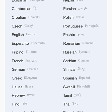
ខ្មែរ
فارسی
Cambodian
Persian
Hrvatski
Polski
Croatian
Polish
Český
Português
Czech
Portuguese
English
پښتو
English
Pashto
Esperanto
Română
Esperanto
Romanian
Filipino
Русский
Filipino
Russian
Français
Српски
French
Serbian
Deutsch
සිංහල
German
Sinhala
Ελληνικά
Español
Greek
Spanish
Hausa
Kiswahili
Hausa
Swahili
עברית
தமிழ்
Hebrew
Tamil
हिन्दी
ไทย
Hindi
Thai