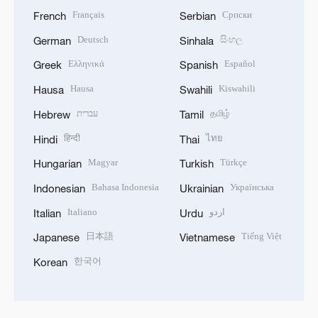
Français
Српски
French
Serbian
Deutsch
සිංහල
German
Sinhala
Ελληνικά
Español
Greek
Spanish
Hausa
Kiswahili
Hausa
Swahili
עברית
தமிழ்
Hebrew
Tamil
हिन्दी
ไทย
Hindi
Thai
Magyar
Türkçe
Hungarian
Turkish
Bahasa Indonesia
Українська
Indonesian
Ukrainian
Italiano
اردو
Italian
Urdu
日本語
Tiếng Việt
Japanese
Vietnamese
한국어
Korean