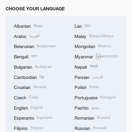
CHOOSE YOUR LANGUAGE
Shqip
ລາວ
Albanian
Lao
العربية
Bahasa Melayu
Arabic
Malay
Беларуская
Монгол
Belarusian
Mongolian
বাংলা
မြန်မာဘာသာ
Bengali
Myanmar
Български
नेपाली
Bulgarian
Nepali
ខ្មែរ
فارسی
Cambodian
Persian
Hrvatski
Polski
Croatian
Polish
Český
Português
Czech
Portuguese
English
پښتو
English
Pashto
Esperanto
Română
Esperanto
Romanian
Filipino
Русский
Filipino
Russian