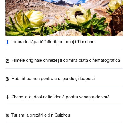
1
Lotus de zăpadă înflorit, pe munții Tianshan
2
Filmele originale chinezești domină piața cinematografică
3
Habitat comun pentru urși panda și leoparzi
4
Zhangjiajie, destinație ideală pentru vacanța de vară
5
Turism la orezăriile din Guizhou