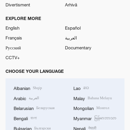
Divertisment
Arhivă
EXPLORE MORE
English
Español
Français
العربية
Русский
Documentary
CCTV+
CHOOSE YOUR LANGUAGE
Shqip
ລາວ
Albanian
Lao
العربية
Bahasa Melayu
Arabic
Malay
Беларуская
Монгол
Belarusian
Mongolian
বাংলা
မြန်မာဘာသာ
Bengali
Myanmar
Български
नेपाली
Bulgarian
Nepali