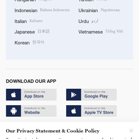
Bahasa Indonesia
Українська
Indonesian
Ukrainian
Italiano
اردو
Italian
Urdu
日本語
Tiếng Việt
Japanese
Vietnamese
한국어
Korean
DOWNLOAD OUR APP
Copyright © 2024 CGTN.
Our Privacy Statement & Cookie Policy
京ICP备20000184号