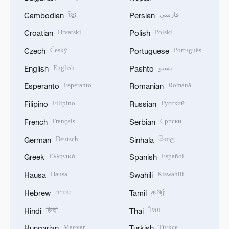
ខ្មែរ
فارسی
Cambodian
Persian
Hrvatski
Polski
Croatian
Polish
Český
Português
Czech
Portuguese
English
پښتو
English
Pashto
Esperanto
Română
Esperanto
Romanian
Filipino
Русский
Filipino
Russian
Français
Српски
French
Serbian
Deutsch
සිංහල
German
Sinhala
Ελληνικά
Español
Greek
Spanish
Hausa
Kiswahili
Hausa
Swahili
עברית
தமிழ்
Hebrew
Tamil
हिन्दी
ไทย
Hindi
Thai
Magyar
Türkçe
Hungarian
Turkish