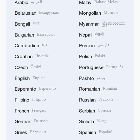
العربية
Bahasa Melayu
Arabic
Malay
Беларуская
Монгол
Belarusian
Mongolian
বাংলা
မြန်မာဘာသာ
Bengali
Myanmar
Български
नेपाली
Bulgarian
Nepali
ខ្មែរ
فارسی
Cambodian
Persian
Hrvatski
Polski
Croatian
Polish
Český
Português
Czech
Portuguese
English
پښتو
English
Pashto
Esperanto
Română
Esperanto
Romanian
Filipino
Русский
Filipino
Russian
Français
Српски
French
Serbian
Deutsch
සිංහල
German
Sinhala
Ελληνικά
Español
Greek
Spanish