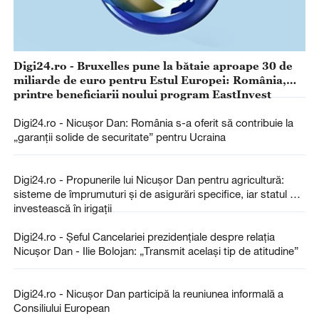
Digi24.ro - Bruxelles pune la bătaie aproape 30 de
miliarde de euro pentru Estul Europei: România,
printre beneficiarii noului program EastInvest
Digi24.ro - Nicușor Dan: România s-a oferit să contribuie la
„garanții solide de securitate” pentru Ucraina
Digi24.ro - Propunerile lui Nicușor Dan pentru agricultură:
sisteme de împrumuturi și de asigurări specifice, iar statul să
investească în irigații
Digi24.ro - Șeful Cancelariei prezidențiale despre relația
Nicușor Dan - Ilie Bolojan: „Transmit același tip de atitudine”
Digi24.ro - Nicușor Dan participă la reuniunea informală a
Consiliului European