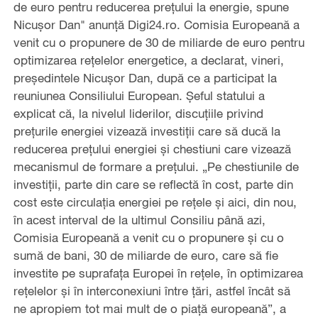
de euro pentru reducerea prețului la energie, spune
Nicușor Dan" anunță Digi24.ro. Comisia Europeană a
venit cu o propunere de 30 de miliarde de euro pentru
optimizarea reţelelor energetice, a declarat, vineri,
preşedintele Nicuşor Dan, după ce a participat la
reuniunea Consiliului European. Șeful statului a
explicat că, la nivelul liderilor, discuţiile privind
preţurile energiei vizează investiţii care să ducă la
reducerea preţului energiei şi chestiuni care vizează
mecanismul de formare a preţului. „Pe chestiunile de
investiţii, parte din care se reflectă în cost, parte din
cost este circulaţia energiei pe reţele şi aici, din nou,
în acest interval de la ultimul Consiliu până azi,
Comisia Europeană a venit cu o propunere şi cu o
sumă de bani, 30 de miliarde de euro, care să fie
investite pe suprafaţa Europei în reţele, în optimizarea
reţelelor şi în interconexiuni între ţări, astfel încât să
ne apropiem tot mai mult de o piaţă europeană”, a