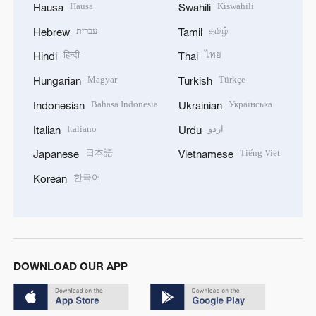
Hausa
Kiswahili
Hausa
Swahili
עברית
தமிழ்
Hebrew
Tamil
हिन्दी
ไทย
Hindi
Thai
Magyar
Türkçe
Hungarian
Turkish
Bahasa Indonesia
Українська
Indonesian
Ukrainian
Italiano
اردو
Italian
Urdu
日本語
Tiếng Việt
Japanese
Vietnamese
한국어
Korean
DOWNLOAD OUR APP