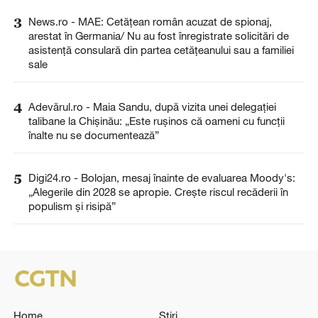
3
News.ro - MAE: Cetăţean român acuzat de spionaj,
arestat în Germania/ Nu au fost înregistrate solicitări de
asistenţă consulară din partea cetăţeanului sau a familiei
sale
4
Adevărul.ro - Maia Sandu, după vizita unei delegației
talibane la Chișinău: „Este rușinos că oameni cu funcții
înalte nu se documentează”
5
Digi24.ro - Bolojan, mesaj înainte de evaluarea Moody's:
„Alegerile din 2028 se apropie. Crește riscul recăderii în
populism și risipă”
Home
Știri