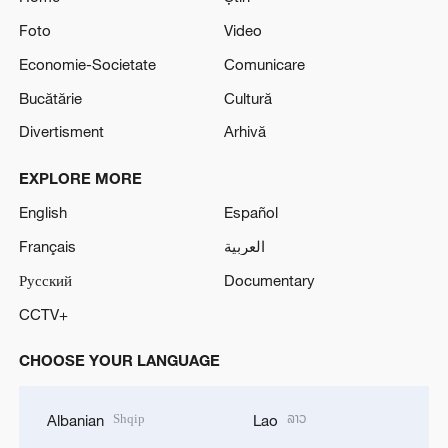
Foto
Video
Economie-Societate
Comunicare
Bucătărie
Cultură
Divertisment
Arhivă
EXPLORE MORE
English
Español
Français
العربية
Русский
Documentary
CCTV+
CHOOSE YOUR LANGUAGE
Shqip
ລາວ
Albanian
Lao