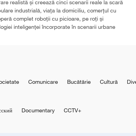
re realistă și creează cinci scenarii reale la scară
lare industrială, viața la domiciliu, comerțul cu
eră complet roboții cu picioare, pe roți și
ogiei inteligenței încorporate în scenarii urbane
cietate
Comunicare
Bucătărie
Cultură
Div
сский
Documentary
CCTV+