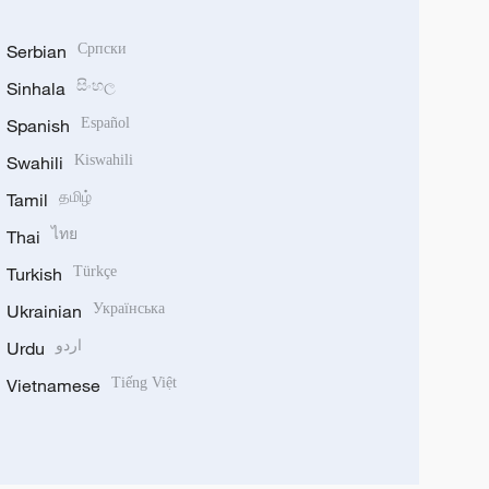
Serbian
Српски
Sinhala
සිංහල
Spanish
Español
Swahili
Kiswahili
Tamil
தமிழ்
Thai
ไทย
Turkish
Türkçe
Ukrainian
Українська
Urdu
اردو
Vietnamese
Tiếng Việt