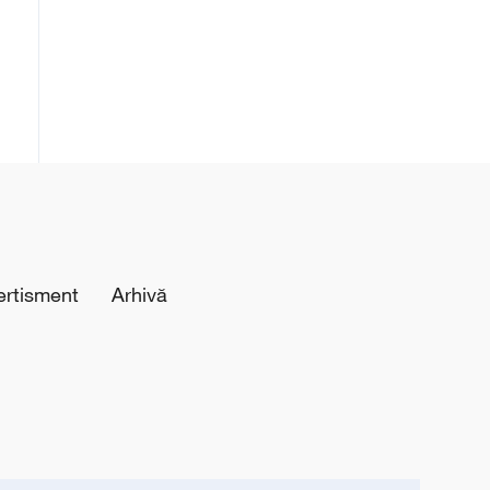
ertisment
Arhivă