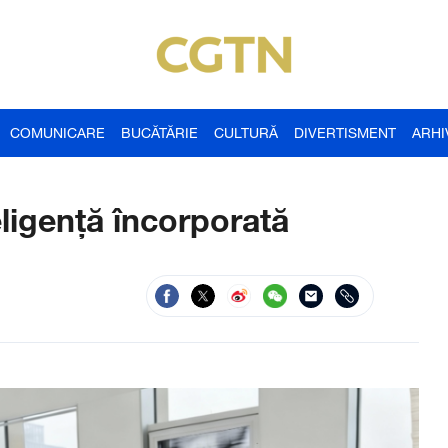
COMUNICARE
BUCĂTĂRIE
CULTURĂ
DIVERTISMENT
ARHI
ligență încorporată