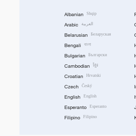
Albanian
Shqip
Arabic
العربية
Belarusian
Беларуская
Bengali
বাংলা
Bulgarian
Български
Cambodian
ខ្មែរ
Croatian
Hrvatski
Czech
Český
English
English
Esperanto
Esperanto
Filipino
Filipino