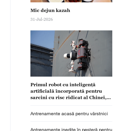
Mic dejun kazah
31-Jul-2026
Primul robot cu inteligență
artificială încorporată pentru
sarcini cu risc ridicat al Chinei,
pus în funcțiune
Antrenamente acasă pentru vârstnici
Antrenamente inedite în peșteră pentru