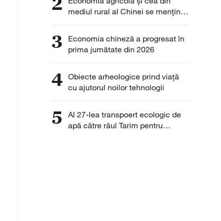
2
Economia agricolă și cea din
mediul rural al Chinei se mențin
pe o traiectorie stabilă
3
Economia chineză a progresat în
prima jumătate din 2026
4
Obiecte arheologice prind viață
cu ajutorul noilor tehnologii
5
Al 27-lea transpoert ecologic de
apă către râul Tarim pentru
protejarea ecosistemului