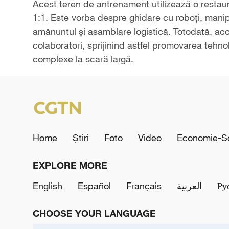
Acest teren de antrenament utilizează o restaura
1:1. Este vorba despre ghidare cu roboți, manipu
amănuntul și asamblare logistică. Totodată, acop
colaboratori, sprijinind astfel promovarea tehnol
complexe la scară largă.
Home
Știri
Foto
Video
Economie-So
EXPLORE MORE
English
Español
Français
العربية
Ру
CHOOSE YOUR LANGUAGE