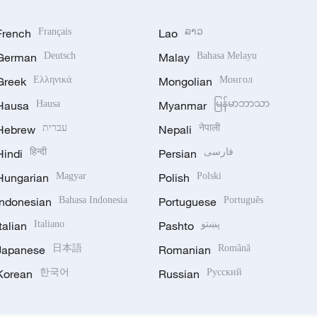
French
Français
Lao
ລາວ
German
Deutsch
Malay
Bahasa Melayu
Greek
Ελληνικά
Mongolian
Монгол
Hausa
Hausa
Myanmar
မြန်မာဘာသာ
Hebrew
עברית
Nepali
नेपाली
Hindi
हिन्दी
Persian
فارسی
Hungarian
Magyar
Polish
Polski
Indonesian
Bahasa Indonesia
Portuguese
Português
Italian
Italiano
Pashto
پښتو
Japanese
日本語
Romanian
Română
Korean
한국어
Russian
Русский