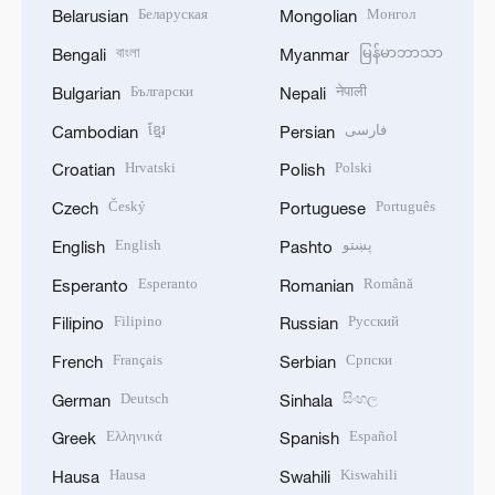
Беларуская
Монгол
Belarusian
Mongolian
বাংলা
မြန်မာဘာသာ
Bengali
Myanmar
Български
नेपाली
Bulgarian
Nepali
ខ្មែរ
فارسی
Cambodian
Persian
Hrvatski
Polski
Croatian
Polish
Český
Português
Czech
Portuguese
English
پښتو
English
Pashto
Esperanto
Română
Esperanto
Romanian
Filipino
Русский
Filipino
Russian
Français
Српски
French
Serbian
Deutsch
සිංහල
German
Sinhala
Ελληνικά
Español
Greek
Spanish
Hausa
Kiswahili
Hausa
Swahili