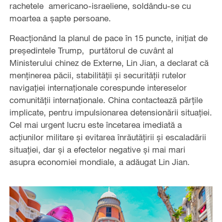
rachetele americano-israeliene, soldându-se cu
moartea a șapte persoane.
Reacționând la planul de pace în 15 puncte, inițiat de
președintele Trump, purtătorul de cuvânt al
Ministerului chinez de Externe, Lin Jian, a declarat că
menținerea păcii, stabilității și securității rutelor
navigației internaționale corespunde intereselor
comunității internaționale. China contactează părțile
implicate, pentru impulsionarea detensionării situației.
Cel mai urgent lucru este încetarea imediată a
acțiunilor militare și evitarea înrăutățirii și escaladării
situației, dar și a efectelor negative și mai mari
asupra economiei mondiale, a adăugat Lin Jian.