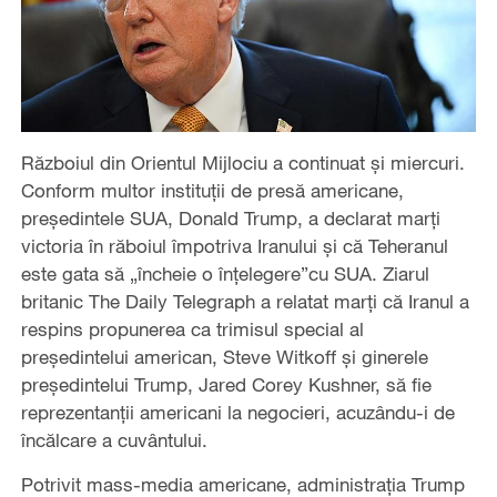
Războiul din Orientul Mijlociu a continuat și miercuri.
Conform multor instituții de presă americane,
președintele SUA, Donald Trump, a declarat marți
victoria în răboiul împotriva Iranului și că Teheranul
este gata să „încheie o înțelegere”cu SUA. Ziarul
britanic The Daily Telegraph a relatat marți că Iranul a
respins propunerea ca trimisul special al
președintelui american, Steve Witkoff și ginerele
președintelui Trump, Jared Corey Kushner, să fie
reprezentanții americani la negocieri, acuzându-i de
încălcare a cuvântului.
Potrivit mass-media americane, administrația Trump