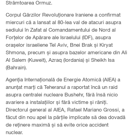
Strâmtoarea Ormuz.
Corpul Gărzilor Revoluţionare Iraniene a confirmat
miercuri că a lansat al 80-lea val de atacuri asupra
sediului în Zafat al Comandamentului de Nord al
Forțelor de Apărare ale Israelului (IDF), asupra
orașelor israeliene Tel Aviv, Bnei Brak‌ şi Kiryat
Shmona, precum şi asupra bazelor americane din Ali
Al Salem (Kuweit), Azraq‌ (Iordania) şi Sheikh Isa
(Bahrain).
Agenția Internațională de Energie Atomică (AIEA) a
anunțat marți că Teheranul a raportat încă un raid
asupra centralei nucleare Bushehr, fără însă nicio
avariere a instalațiilor și fără victime și răniți.
Directorul general al AIEA, Rafael Mariano Grossi, a
făcut din nou apel la părțile implicate să dea dovadă
de reținere maximă și să evite orice accident
nuclear.