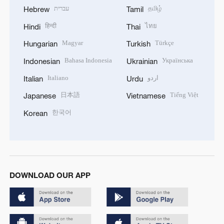
עברית
தமிழ்
Hebrew
Tamil
हिन्दी
ไทย
Hindi
Thai
Magyar
Türkçe
Hungarian
Turkish
Bahasa Indonesia
Українська
Indonesian
Ukrainian
Italiano
اردو
Italian
Urdu
日本語
Tiếng Việt
Japanese
Vietnamese
한국어
Korean
DOWNLOAD OUR APP