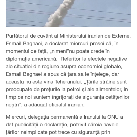
Purtătorul de cuvânt al Ministerului iranian de Externe,
Esmail Baghaei, a declarat miercuri presei că, în
momentul de față, „nimeni”nu poate crede în
diplomația americană. Referitor la efectele negative
ale situației din regiune asupra economiei globale,
Esmail Baghaei a spus că țara sa le înțelege, dar
aceasta nu este vina Teheranului. „Țările străine sunt
preocupate de prețurile la petrol și ale alimentelor, în
timp ce noi suntem îngrijorați de siguranța cetățenilor
noștri”, a adăugat oficialul iranian.
Miercuri, delegația permanentă a Iranului la ONU a
dat publicității o declarație, potrivit căreia navele
țărilor neimplicate pot trece cu siguranță prin