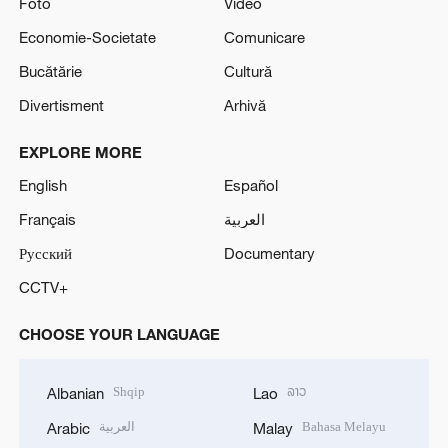
Foto
Video
Economie-Societate
Comunicare
Bucătărie
Cultură
Divertisment
Arhivă
EXPLORE MORE
English
Español
Français
العربية
Русский
Documentary
CCTV+
CHOOSE YOUR LANGUAGE
Shqip
ລາວ
Albanian
Lao
العربية
Bahasa Melayu
Arabic
Malay