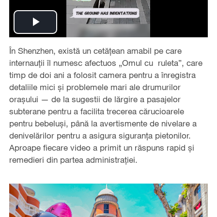
Play
În Shenzhen, există un cetățean amabil pe care
Video
internauții îl numesc afectuos „Omul cu ruleta”, care
timp de doi ani a folosit camera pentru a înregistra
detaliile mici și problemele mari ale drumurilor
orașului — de la sugestii de lărgire a pasajelor
subterane pentru a facilita trecerea cărucioarele
pentru bebeluși, până la avertismente de nivelare a
denivelărilor pentru a asigura siguranța pietonilor.
Aproape fiecare video a primit un răspuns rapid și
remedieri din partea administrației.