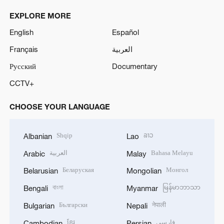
EXPLORE MORE
English
Español
Français
العربية
Русский
Documentary
CCTV+
CHOOSE YOUR LANGUAGE
Shqip
ລາວ
Albanian
Lao
العربية
Bahasa Melayu
Arabic
Malay
Беларуская
Монгол
Belarusian
Mongolian
বাংলা
မြန်မာဘာသာ
Bengali
Myanmar
Български
नेपाली
Bulgarian
Nepali
ខ្មែរ
فارسی
Cambodian
Persian