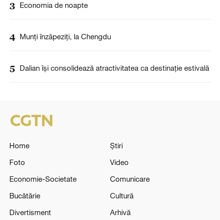
3
Economia de noapte
4
Munți înzăpeziți, la Chengdu
5
Dalian își consolidează atractivitatea ca destinație estivală
Home
Știri
Foto
Video
Economie-Societate
Comunicare
Bucătărie
Cultură
Divertisment
Arhivă