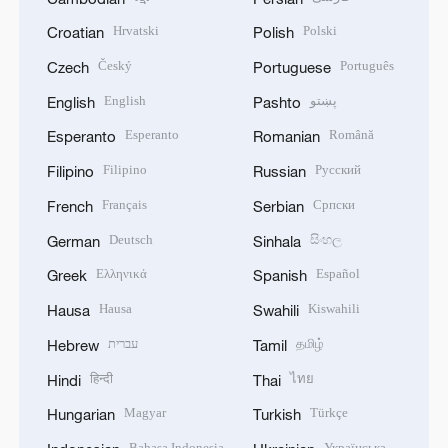
Hrvatski
Polski
Croatian
Polish
Český
Português
Czech
Portuguese
English
پښتو
English
Pashto
Esperanto
Română
Esperanto
Romanian
Filipino
Русский
Filipino
Russian
Français
Српски
French
Serbian
Deutsch
සිංහල
German
Sinhala
Ελληνικά
Español
Greek
Spanish
Hausa
Kiswahili
Hausa
Swahili
עברית
தமிழ்
Hebrew
Tamil
हिन्दी
ไทย
Hindi
Thai
Magyar
Türkçe
Hungarian
Turkish
Bahasa Indonesia
Українська