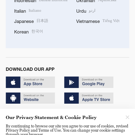
Indonesian
Ukrainian
Italiano
اردو
Italian
Urdu
日本語
Tiếng Việt
Japanese
Vietnamese
한국어
Korean
DOWNLOAD OUR APP
Copyright © 2024 CGTN.
Our Privacy Statement & Cookie Policy
京ICP备20000184号
By continuing to browse our site you agree to our use of cookies, revised
Privacy Policy and Terms of Use. You can change your cookie settings
京公网安备 11010502050052号
through your browser.