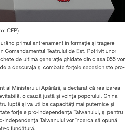
to: CFP)
urând primul antrenament în formație și tragere
 din Comandamentul Teatrului de Est. Potrivit unor
achete de ultimă generație ghidate din clasa 055 vor
 de a descuraja și combate forțele secesioniste pro-
t al Ministerului Apărării, a declarat că realizarea
nevitabilă, o cauză justă și voința poporului. China
u luptă și va utiliza capacități mai puternice și
tate forțele pro-independența Taiwanului, și pentru
pro-independența Taiwanului vor încerca să opună
tr-o fundătură.