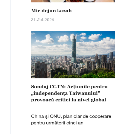
Mic dejun kazah
31-Jul-2026
Sondaj CGTN: Acțiunile pentru
„independența Taiwanului”
provoacă critici la nivel global
China și ONU, plan clar de cooperare
pentru următorii cinci ani