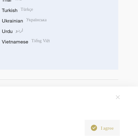
Turkish
Türkçe
Ukrainian
Українська
Urdu
اردو
Vietnamese
Tiếng Việt
I agree
6