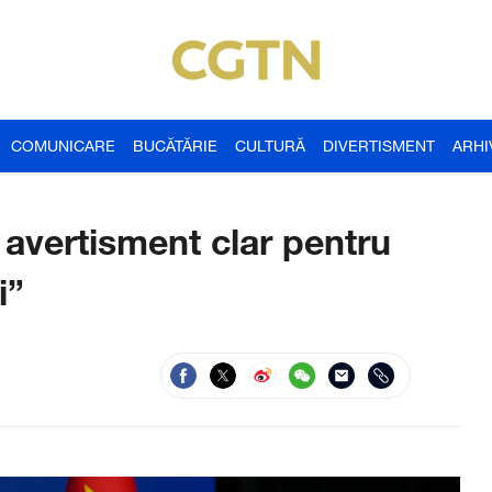
COMUNICARE
BUCĂTĂRIE
CULTURĂ
DIVERTISMENT
ARHI
și avertisment clar pentru
i”