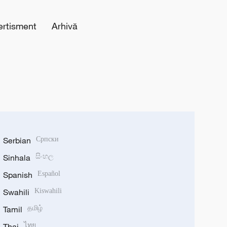
ertisment
Arhivă
Serbian
Српски
Sinhala
සිංහල
Spanish
Español
Swahili
Kiswahili
Tamil
தமிழ்
Thai
ไทย