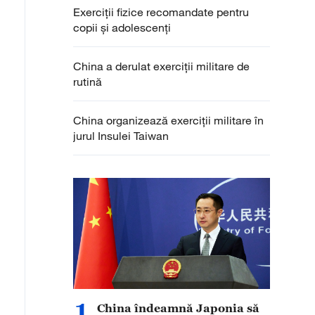
Exerciții fizice recomandate pentru
copii și adolescenți
China a derulat exerciții militare de
rutină
China organizează exerciții militare în
jurul Insulei Taiwan
1
China îndeamnă Japonia să