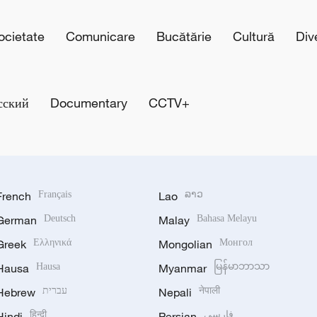
cietate
Comunicare
Bucătărie
Cultură
Div
сский
Documentary
CCTV+
French
Français
Lao
ລາວ
German
Deutsch
Malay
Bahasa Melayu
Greek
Ελληνικά
Mongolian
Монгол
Hausa
Hausa
Myanmar
မြန်မာဘာသာ
Hebrew
עברית
Nepali
नेपाली
Hindi
हिन्दी
Persian
فارسی