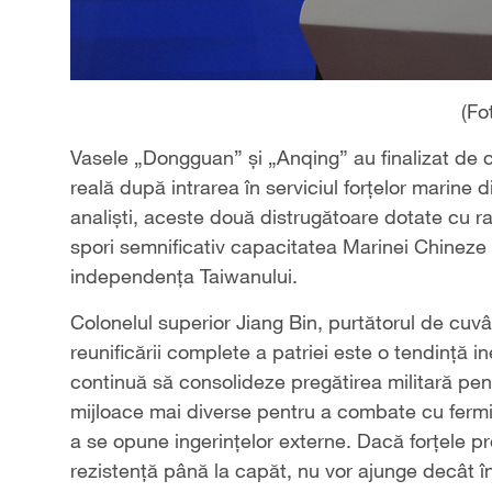
(Fo
Vasele „Dongguan” și „Anqing” au finalizat de c
reală după intrarea în serviciul forţelor marine
analiști, aceste două distrugătoare dotate cu r
spori semnificativ capacitatea Marinei Chineze
independența Taiwanului.
Colonelul superior Jiang Bin, purtătorul de cuvân
reunificării complete a patriei este o tendință i
continuă să consolideze pregătirea militară pentr
mijloace mai diverse pentru a combate cu fermi
a se opune ingerințelor externe. Dacă forțele 
rezistență până la capăt, nu vor ajunge decât în