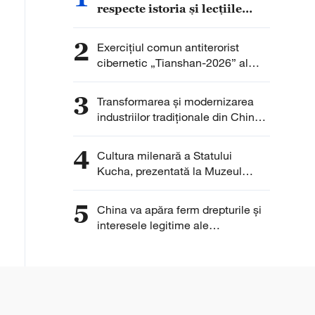
respecte istoria și lecțiile
trecutului
2
Exercițiul comun antiterorist
cibernetic „Tianshan-2026” al
OCS, desfășurat la Urumqi
3
Transformarea și modernizarea
industriilor tradiționale din China
se accelerează, iar sectoarele
emergente își mențin ritmul de
4
Cultura milenară a Statului
creștere
Kucha, prezentată la Muzeul
Qiuci
5
China va apăra ferm drepturile și
interesele legitime ale
întreprinderilor chineze