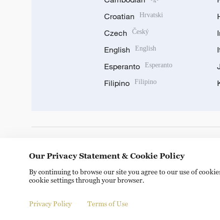
Croatian
Hrvatski
Czech
Český
English
English
Esperanto
Esperanto
Filipino
Filipino
DOWNLOAD OUR APP
Our Privacy Statement & Cookie Policy
By continuing to browse our site you agree to our use of cooki
cookie settings through your browser.
Privacy Policy
Terms of Use
Copyright © 2024 CGTN.
京ICP备20000184号
京公网安