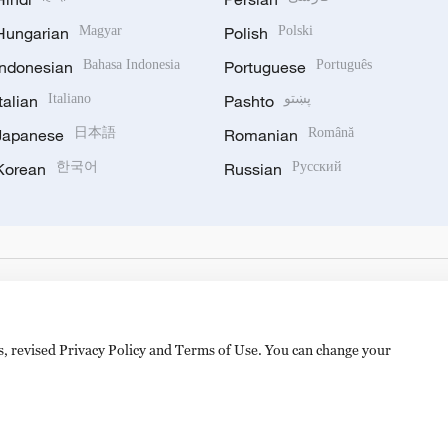
Hungarian
Magyar
Polish
Polski
Indonesian
Bahasa Indonesia
Portuguese
Português
Italian
Italiano
Pashto
پښتو
Japanese
日本語
Romanian
Română
Korean
한국어
Russian
Русский
es, revised Privacy Policy and Terms of Use. You can change your
备 11010502050052号
Disinformation report hotline: 010-8506146