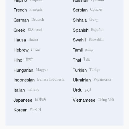
Français
Српски
French
Serbian
Deutsch
සිංහල
German
Sinhala
Ελληνικά
Español
Greek
Spanish
Hausa
Kiswahili
Hausa
Swahili
עברית
தமிழ்
Hebrew
Tamil
हिन्दी
ไทย
Hindi
Thai
Magyar
Türkçe
Hungarian
Turkish
Bahasa Indonesia
Українська
Indonesian
Ukrainian
Italiano
اردو
Italian
Urdu
日本語
Tiếng Việt
Japanese
Vietnamese
한국어
Korean