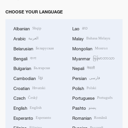
CHOOSE YOUR LANGUAGE
Shqip
ລາວ
Albanian
Lao
العربية
Bahasa Melayu
Arabic
Malay
Беларуская
Монгол
Belarusian
Mongolian
বাংলা
မြန်မာဘာသာ
Bengali
Myanmar
Български
नेपाली
Bulgarian
Nepali
ខ្មែរ
فارسی
Cambodian
Persian
Hrvatski
Polski
Croatian
Polish
Český
Português
Czech
Portuguese
English
پښتو
English
Pashto
Esperanto
Română
Esperanto
Romanian
Filipino
Русский
Filipino
Russian