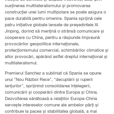
susținerea multilateralismului și promovarea
construcției unei lumi multipolare se poate asigura o
pace durabilă pentru omenire. Spania sprijină cele
patru inițiative globale lansate de președintele Xi
Jinping, dorind să mențină o strânsă comunicare și
cooperare cu China, pentru a răspunde împreună
provocărilor geopolitice internaționale,
protecționismului comercial, schimbărilor climatice și
altor provocări, apărând astfel dreptul internațional și
multilateralismul.
Premierul Sanchez a subliniat că Spania se opune
unui "Nou Război Rece", "decuplării și ruperii
lanțurilor", sprijinind consolidarea înțelegerii,
comunicării și cooperării dintre Europa și China.
Dezvoltarea sănătoasă a relațiilor Europa-China
servește intereselor comune ale ambelor părți și
contribuie la pacea și stabilitatea globală, a mai