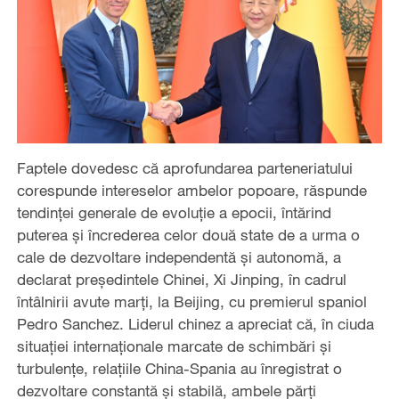
Faptele dovedesc că aprofundarea parteneriatului
corespunde intereselor ambelor popoare, răspunde
tendinței generale de evoluție a epocii, întărind
puterea și încrederea celor două state de a urma o
cale de dezvoltare independentă și autonomă, a
declarat președintele Chinei, Xi Jinping, în cadrul
întâlnirii avute marți, la Beijing, cu premierul spaniol
Pedro Sanchez. Liderul chinez a apreciat că, în ciuda
situației internaționale marcate de schimbări și
turbulențe, relațiile China-Spania au înregistrat o
dezvoltare constantă și stabilă, ambele părți