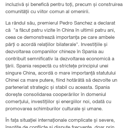
incluzivă și benefică pentru toți, precum și construirea
comunității cu viitor comun al omenirii.
La rândul său, premierul Pedro Sanchez a declarat
că "a făcut patru vizite în China în ultimii patru ani,
ceea ce demonstrează importanța pe care ambele
părți o acordă relațiilor bilaterale". Investițiile și
dezvoltarea companiilor chineze în Spania au
contribuit semnificativ la dezvoltarea economică a
țării. Spania respectă cu strictețe principiul unei
singure China, acordă o mare importanță statutului
Chinei ca mare putere, fiind hotărâtă să dezvolte un
parteneriat strategic și stabil cu aceasta. Spania
dorește consolidarea cooperărilor în domeniul
comerțului, investițiilor și energiilor noi, odată cu
promovarea schimburilor culturale și umane.
În fața situației internaționale complicate și severe,
însoțite de conflicte și dispute frecvente, doar prin