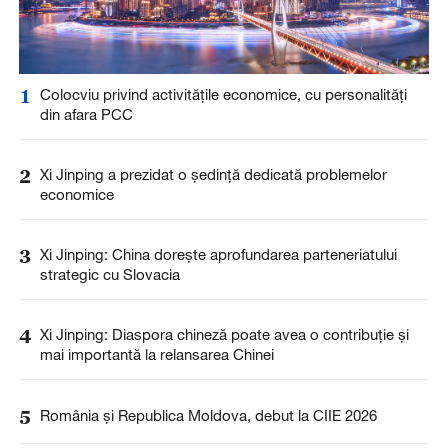
1
Colocviu privind activitățile economice, cu personalități
din afara PCC
2
Xi Jinping a prezidat o ședință dedicată problemelor
economice
3
Xi Jinping: China dorește aprofundarea parteneriatului
strategic cu Slovacia
4
Xi Jinping: Diaspora chineză poate avea o contribuție și
mai importantă la relansarea Chinei
5
România și Republica Moldova, debut la CIIE 2026