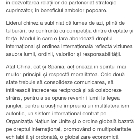
în dezvoltarea relațiilor de parteneriat strategic
cuprinzător, în beneficiul ambelor popoare.
Liderul chinez a subliniat că lumea de azi, plină de
tulburări, se confruntă cu competiția dintre dreptate și
forță. Modul în care o țară abordează dreptul
internațional și ordinea internațională reflectă viziunea
asupra lumii, ordinii, valorilor și responsabilității.
Atât China, cât și Spania, acționează în spiritul mai
multor principii și respectă moralitatea. Cele două
state trebuie să consolideze comunicarea, să
întărească încrederea reciprocă și să colaboreze
strâns, pentru a se opune revenirii lumii la legea
junglei, pentru a susține împreună un multilateralism
autentic, un sistem internațional centrat pe
Organizația Națiunilor Unite și o ordine globală bazată
pe dreptul internațional, promovând o multipolaritate
echitabilă și ordonată, o globalizare economică