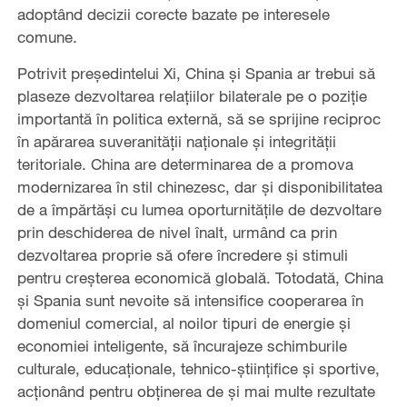
adoptând decizii corecte bazate pe interesele
comune.
Potrivit președintelui Xi, China și Spania ar trebui să
plaseze dezvoltarea relațiilor bilaterale pe o poziție
importantă în politica externă, să se sprijine reciproc
în apărarea suveranității naționale și integrității
teritoriale. China are determinarea de a promova
modernizarea în stil chinezesc, dar și disponibilitatea
de a împărtăși cu lumea oporturnitățile de dezvoltare
prin deschiderea de nivel înalt, urmând ca prin
dezvoltarea proprie să ofere încredere și stimuli
pentru creșterea economică globală. Totodată, China
și Spania sunt nevoite să intensifice cooperarea în
domeniul comercial, al noilor tipuri de energie și
economiei inteligente, să încurajeze schimburile
culturale, educaționale, tehnico-științifice și sportive,
acționând pentru obținerea de și mai multe rezultate